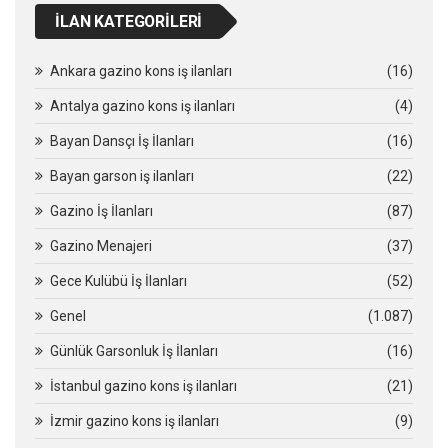
İLAN KATEGORILERI
Ankara gazino kons iş ilanları
(16)
Antalya gazino kons iş ilanları
(4)
Bayan Dansçı İş İlanları
(16)
Bayan garson iş ilanları
(22)
Gazino İş İlanları
(87)
Gazino Menajeri
(37)
Gece Kulübü İş İlanları
(52)
Genel
(1.087)
Günlük Garsonluk İş İlanları
(16)
İstanbul gazino kons iş ilanları
(21)
İzmir gazino kons iş ilanları
(9)