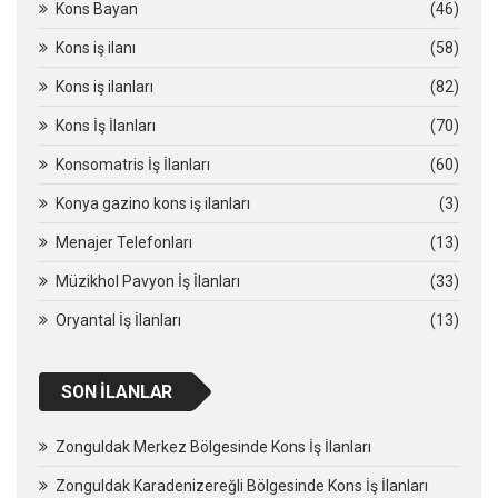
Kons Bayan
(46)
Kons iş ilanı
(58)
Kons iş ilanları
(82)
Kons İş İlanları
(70)
Konsomatris İş İlanları
(60)
Konya gazino kons iş ilanları
(3)
Menajer Telefonları
(13)
Müzikhol Pavyon İş İlanları
(33)
Oryantal İş İlanları
(13)
SON İLANLAR
Zonguldak Merkez Bölgesinde Kons İş İlanları
Zonguldak Karadenizereğli Bölgesinde Kons İş İlanları