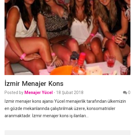
İzmir Menajer Kons
Posted by
Menajer Yücel
-
18 Şubat 2018
0
İzmir menajer kons ajansı Yücel menajerlik tarafından ülkemizin
en gözde mekanlarında çalıştırılmak üzere, konsomatrisler
aranmaktadır. İzmir menajer kons iş ilanları…