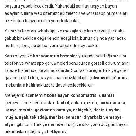
başvuru yapabileceklerdir. Yukarıdaki şartları taşıyan bayan
adayların, ilana web sitemizdeki telefon ve whatsapp numaraları
üzerinden başvurmaları yeterli olacaktır.
Yalnızca telefon, whatsapp ve mesajla yapılan başvurular daha
çabuk bir şekilde değerlendirileceği için, bunun dışında yapılacak
herhangi bir şekilde başvuru kabul edilmeyecektir.
Kons bayan ve
konsomatris bayanlar
yukarıda belirttiğimiz gibi
telefon ve whatsapp görüşmeleri sonucunda görsellik durumlarını
ibraz ettiklerinde işe alınacaklardır. Sonraki süreçte Türkiye geneli
gazino, night club, pavyon, bar, müzikhol gibi çalışmış olduğumuz
mekanlara katılmak üzere davet edileceklerdir.
Menejerlik acentemiz
kons bayan konsomatris iş ilanları
çerçevesinde iller olarak;
istanbul
,
ankara
,
izmir
,
bursa
,
adana
,
konya
,
mersin
,
gaziantep
,
antalya
,
eskişehir
,
denizli
,
aydın
,
muğla
,
uşak
,
tekirdağ
,
manisa
,
samsun
,
diyarbakır
,
amasya
,
afyon
gibi tüm Türkiye illerinden fiziği ve diksiyonu düzgün bayan
arkadaşları çalışmaya bekliyoruz.