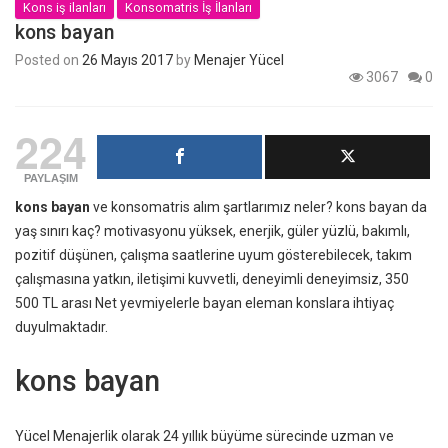
Kons iş ilanları
Konsomatris İş İlanları
kons bayan
Posted on
26 Mayıs 2017
by
Menajer Yücel
3067
0
224
PAYLAŞIM
kons bayan
ve konsomatris alım şartlarımız neler? kons bayan da
yaş sınırı kaç? motivasyonu yüksek, enerjik, güler yüzlü, bakımlı,
pozitif düşünen, çalışma saatlerine uyum gösterebilecek, takım
çalışmasına yatkın, iletişimi kuvvetli, deneyimli deneyimsiz, 350
500 TL arası Net yevmiyelerle bayan eleman konslara ihtiyaç
duyulmaktadır.
kons bayan
Yücel Menajerlik olarak 24 yıllık büyüme sürecinde uzman ve