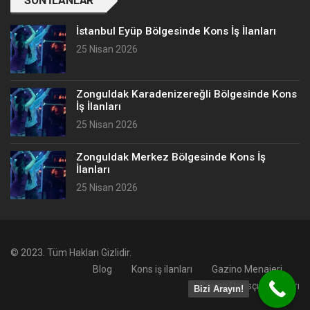
SON İLANLAR
İstanbul Eyüp Bölgesinde Kons İş İlanları
25 Nisan 2026
Zonguldak Karadenizereğli Bölgesinde Kons
İş İlanları
25 Nisan 2026
Zonguldak Merkez Bölgesinde Kons İş
İlanları
25 Nisan 2026
© 2023. Tüm Hakları Gizlidir.
Blog
Kons iş ilanları
Gazino Menajeri
Bayan Dansçı İş İlanları
Bizi Arayın!