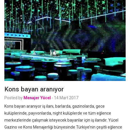
Kons bayan aranıyor
Posted by
Menajer Yücel
-
14 Mart 2017
Kons bayan aranıyor iş ilanı, barlarda, gazinolarda, gece
kulüplerinde, payvonlarda, night kulüplerde ve tüm eğlence
merkezlerinde çalışmak isteyecek bayanlar için iş ilanıdır. Yücel
Gazino ve Kons Menajerliği bünyesinde Türkiye’nin çeşitli eğlence