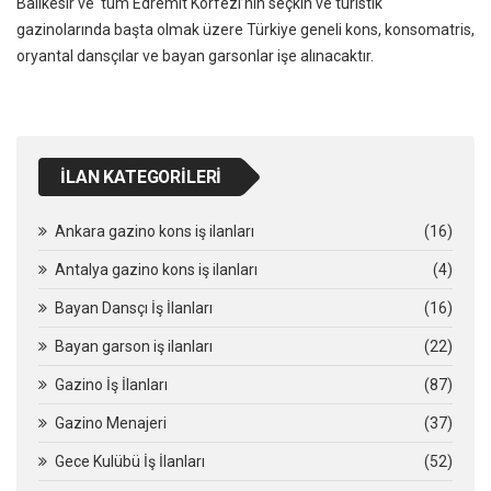
Balıkesir ve tüm Edremit Körfezi’nin seçkin ve turistik
gazinolarında başta olmak üzere Türkiye geneli kons, konsomatris,
oryantal dansçılar ve bayan garsonlar işe alınacaktır.
İLAN KATEGORILERI
Ankara gazino kons iş ilanları
(16)
Antalya gazino kons iş ilanları
(4)
Bayan Dansçı İş İlanları
(16)
Bayan garson iş ilanları
(22)
Gazino İş İlanları
(87)
Gazino Menajeri
(37)
Gece Kulübü İş İlanları
(52)