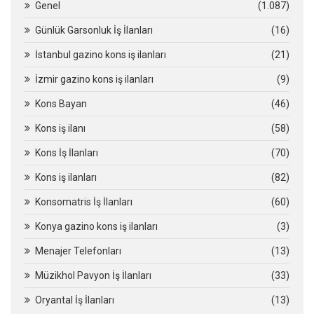
Genel
(1.087)
Günlük Garsonluk İş İlanları
(16)
İstanbul gazino kons iş ilanları
(21)
İzmir gazino kons iş ilanları
(9)
Kons Bayan
(46)
Kons iş ilanı
(58)
Kons İş İlanları
(70)
Kons iş ilanları
(82)
Konsomatris İş İlanları
(60)
Konya gazino kons iş ilanları
(3)
Menajer Telefonları
(13)
Müzikhol Pavyon İş İlanları
(33)
Oryantal İş İlanları
(13)