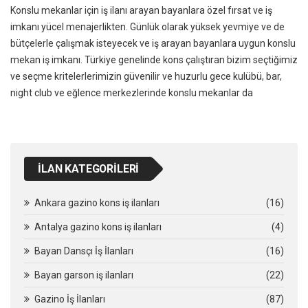
Konslu mekanlar için iş ilanı arayan bayanlara özel fırsat ve iş
imkanı yücel menajerlikten. Günlük olarak yüksek yevmiye ve de
bütçelerle çalışmak isteyecek ve iş arayan bayanlara uygun konslu
mekan iş imkanı. Türkiye genelinde kons çalıştıran bizim seçtiğimiz
ve seçme kritelerlerimizin güvenilir ve huzurlu gece kulübü, bar,
night club ve eğlence merkezlerinde konslu mekanlar da
İLAN KATEGORILERI
Ankara gazino kons iş ilanları
(16)
Antalya gazino kons iş ilanları
(4)
Bayan Dansçı İş İlanları
(16)
Bayan garson iş ilanları
(22)
Gazino İş İlanları
(87)