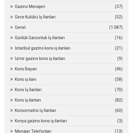
Gazino Menajeri
(37)
Gece Kulübü İş İlanları
(52)
Genel
(1.087)
Günlük Garsonluk İş İlanları
(16)
İstanbul gazino kons iş ilanları
(21)
İzmir gazino kons iş ilanları
(9)
Kons Bayan
(46)
Kons iş ilanı
(58)
Kons İş İlanları
(70)
Kons iş ilanları
(82)
Konsomatris İş İlanları
(60)
Konya gazino kons iş ilanları
(3)
Menajer Telefonları
(13)