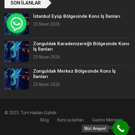
SON İLANLAR
İstanbul Eyüp Bölgesinde Kons İş İlanları
25 Nisan 2026
Zonguldak Karadenizereğli Bölgesinde Kons
İş İlanları
25 Nisan 2026
Zonguldak Merkez Bölgesinde Kons İş
İlanları
25 Nisan 2026
© 2023. Tüm Hakları Gizlidir.
Blog
Kons iş ilanları
Gazino Menajeri
Bayan Dansçı İş İlanları
Bizi Arayın!