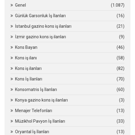
Genel
(1.087)
Günlük Garsonluk İş İlanları
(16)
İstanbul gazino kons iş ilanları
(21)
İzmir gazino kons iş ilanları
(9)
Kons Bayan
(46)
Kons iş ilanı
(58)
Kons iş ilanları
(82)
Kons İş İlanları
(70)
Konsomatris İş İlanları
(60)
Konya gazino kons iş ilanları
(3)
Menajer Telefonları
(13)
Müzikhol Pavyon İş İlanları
(33)
Oryantal İş İlanları
(13)