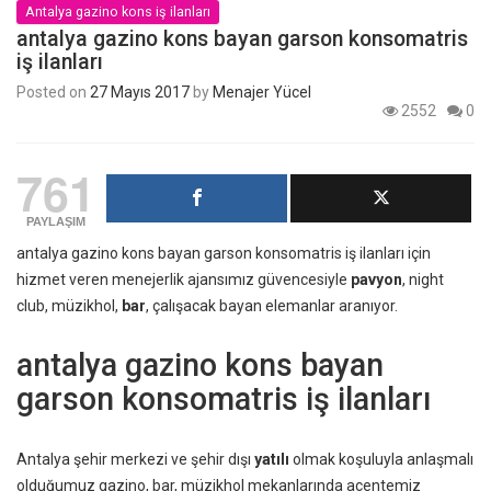
Antalya gazino kons iş ilanları
antalya gazino kons bayan garson konsomatris
iş ilanları
Posted on
27 Mayıs 2017
by
Menajer Yücel
2552
0
761
PAYLAŞIM
antalya gazino kons bayan garson konsomatris iş ilanları için
hizmet veren menejerlik ajansımız güvencesiyle
pavyon
, night
club, müzikhol,
bar
, çalışacak bayan elemanlar aranıyor.
antalya gazino kons bayan
garson konsomatris iş ilanları
Antalya şehir merkezi ve şehir dışı
yatılı
olmak koşuluyla anlaşmalı
olduğumuz gazino, bar, müzikhol mekanlarında acentemiz