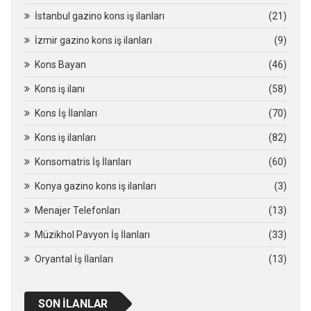
İstanbul gazino kons iş ilanları
(21)
İzmir gazino kons iş ilanları
(9)
Kons Bayan
(46)
Kons iş ilanı
(58)
Kons İş İlanları
(70)
Kons iş ilanları
(82)
Konsomatris İş İlanları
(60)
Konya gazino kons iş ilanları
(3)
Menajer Telefonları
(13)
Müzikhol Pavyon İş İlanları
(33)
Oryantal İş İlanları
(13)
SON İLANLAR