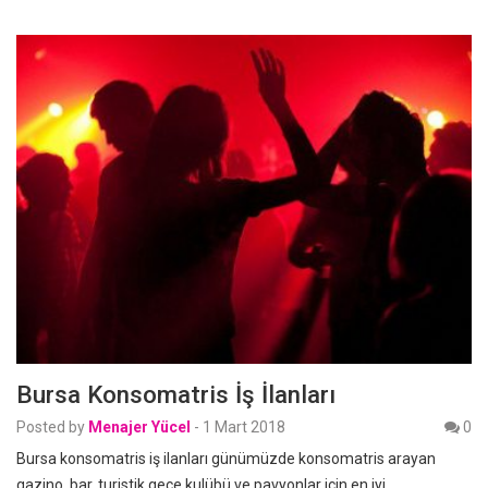
Bursa Konsomatris İş İlanları
Posted by
Menajer Yücel
-
1 Mart 2018
0
Bursa konsomatris iş ilanları günümüzde konsomatris arayan
gazino, bar, turistik gece kulübü ve pavyonlar için en iyi