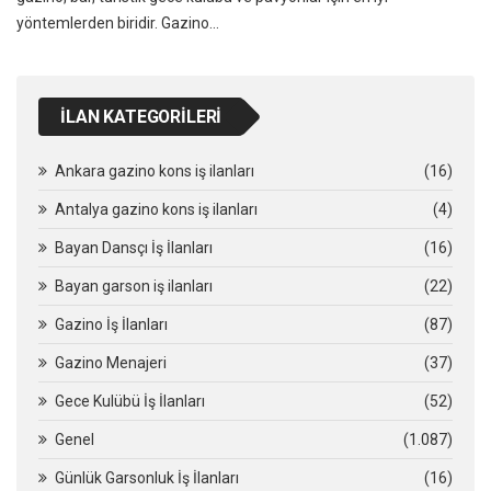
yöntemlerden biridir. Gazino…
İLAN KATEGORILERI
Ankara gazino kons iş ilanları
(16)
Antalya gazino kons iş ilanları
(4)
Bayan Dansçı İş İlanları
(16)
Bayan garson iş ilanları
(22)
Gazino İş İlanları
(87)
Gazino Menajeri
(37)
Gece Kulübü İş İlanları
(52)
Genel
(1.087)
Günlük Garsonluk İş İlanları
(16)