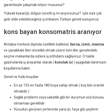
garantisiyle çalışmak istiyor musunuz?
Yüksek kazançlı, dolgun ücretli iş mi arıyorsunuz? işte size çok
gelir elde edebileceğiniz iş imkanını Türkiye geneli sunuyoruz.
kons bayan konsomatris aranıyor
Antalya merkezi dışında özellikle balıkesir,
bursa, izmir, manisa
ve çanakkale illeri öncelikli olmak üzere tüm iller genelindeki
seçme mekanlarda sizlere iş istihdamı sağlıyoruz. O halde
gazinolarda iş arayanlar olarak (
konsluk isi
) aşağıdaki ilanımızın
koşullarına bakın.
Genel ve fiziki koşullar:
En az 155 en fazla 180 boya sahip olmak ( boy kilo orantılı
olmalıdır )
Sağlık problemi veya sakatlık gibi bir durumun söz konusu
olmaması gereklidir
Vücudun görünen yerlerinde yara izi, faça gibi şeylerin