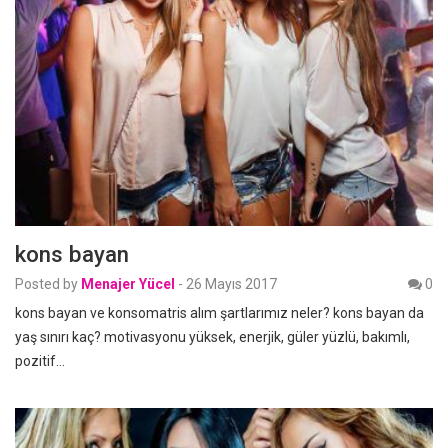
kons bayan
Posted by
Menajer Yücel
-
26 Mayıs 2017
0
kons bayan ve konsomatris alım şartlarımız neler? kons bayan da
yaş sınırı kaç? motivasyonu yüksek, enerjik, güler yüzlü, bakımlı,
pozitif…