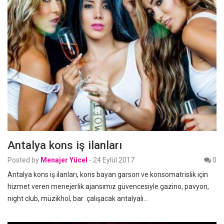
Antalya kons iş ilanları
Posted by
Menajer Yücel
-
24 Eylül 2017
0
Antalya kons iş ilanları, kons bayan garson ve konsomatrislik için
hizmet veren menejerlik ajansımız güvencesiyle gazino, pavyon,
night club, müzikhol, bar çalışacak antalyalı…