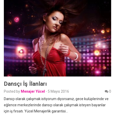
Dansçı İş İlanları
Posted by
Menajer Yücel
-
5 Mayıs 2016
0
Dansçı olarak çalışmak istiyorum diyorsanız, gece kulüplerinde ve
eğlence merkezlerinde dansçı olarak çalışmak isteyen bayanlar
için iş fırsatı. Yücel Menajerlik garantisi…