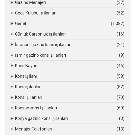
Gazino Menajeri
(37)
Gece Kulübü İş İlanları
(52)
Genel
(1.087)
Günlük Garsonluk İş İlanları
(16)
İstanbul gazino kons iş ilanları
(21)
İzmir gazino kons iş ilanları
(9)
Kons Bayan
(46)
Kons iş ilanı
(58)
Kons iş ilanları
(82)
Kons İş İlanları
(70)
Konsomatris İş İlanları
(60)
Konya gazino kons iş ilanları
(3)
Menajer Telefonları
(13)