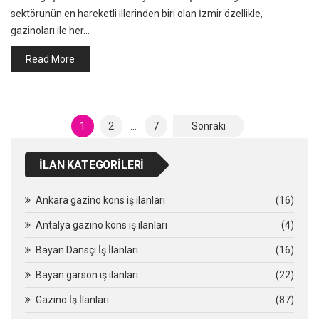
sektörünün en hareketli illerinden biri olan İzmir özellikle,
gazinoları ile her…
Read More
Yazı
1
2
…
7
Sonraki
sayfalandırması
İLAN KATEGORILERI
Ankara gazino kons iş ilanları
(16)
Antalya gazino kons iş ilanları
(4)
Bayan Dansçı İş İlanları
(16)
Bayan garson iş ilanları
(22)
Gazino İş İlanları
(87)