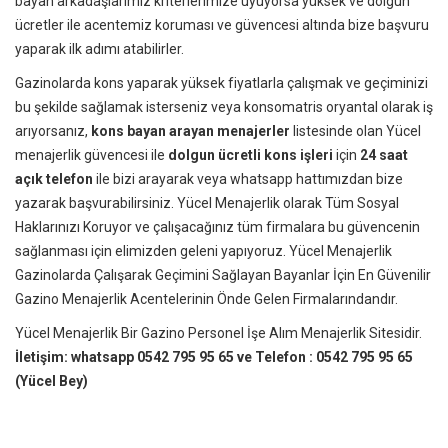
bayan arkadaşlarımız kriterlerimize uyuyorsa yüksek ve dolgun
ücretler ile acentemiz koruması ve güvencesi altında bize başvuru
yaparak ilk adımı atabilirler.
Gazinolarda kons yaparak yüksek fiyatlarla çalışmak ve geçiminizi
bu şekilde sağlamak isterseniz veya konsomatris oryantal olarak iş
arıyorsanız,
kons bayan arayan menajerler
listesinde olan Yücel
menajerlik güvencesi ile
d
olgun ücretli kons işleri
için
24 saat
açık
telefon
ile bizi arayarak veya whatsapp hattımızdan bize
yazarak başvurabilirsiniz. Yücel Menajerlik olarak Tüm Sosyal
Haklarınızı Koruyor ve çalışacağınız tüm firmalara bu güvencenin
sağlanması için elimizden geleni yapıyoruz. Yücel Menajerlik
Gazinolarda Çalışarak Geçimini Sağlayan Bayanlar İçin En Güvenilir
Gazino Menajerlik Acentelerinin Önde Gelen Firmalarındandır.
Yücel Menajerlik Bir Gazino Personel İşe Alım Menajerlik Sitesidir.
İletişim: whatsapp 0542 795 95 65 ve Telefon : 0542 795 95 65
(Yücel Bey)