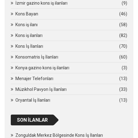
İzmir gazino kons iş ilanları
(9)
Kons Bayan
(46)
Kons iş ilanı
(58)
Kons iş ilanları
(82)
Kons İş İlanları
(70)
Konsomatris İş İlanları
(60)
Konya gazino kons iş ilanları
(3)
Menajer Telefonları
(13)
Müzikhol Pavyon İş İlanları
(33)
Oryantal İş İlanları
(13)
SON İLANLAR
Zonguldak Merkez Bölgesinde Kons İş İlanları