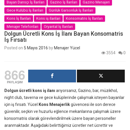
Bayan Dansçı İş İlanları
Gazino İş İlanları
Gazino Menajeri
Gece Kulübü İş İlanları
Günlük Garsonluk İş İlanları
Kons İş İlanları
Kons iş ilanları
Konsomatris İş İlanları
Menajer Telefonları
Oryantal İş İlanları
Dolgun Ücretli Kons İş İlanı Bayan Konsomatris
İş Fırsatı
Posted on
5 Mayıs 2016
by
Menajer Yücel
3554
0
866
PAYLAŞIM
Dolgun ücretli kons iş ilanı
arıyorsanız, Gazino, bar, müzikhol,
night club, taverna ve gece kulüplerinde çalışmak isteyen bayanlar
için iş fırsatı. Yücel
Kons Menajerlik
güvencesi ile son derece
güvenilir, seçkin ve huzurlu eğlence mekanlarına çalışmak üzere
konsomatris olarak görevlendirilmek üzere bayan personeller
aranmaktadır. Aşağıdaki belirttiğimiz ücretler net ücrettir ve