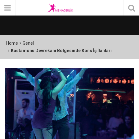
Home
Genel
Kastamonu Devrekani Bölgesinde Kons İş İlanları