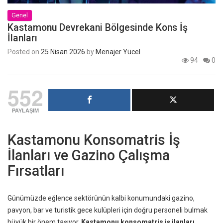
Genel
Kastamonu Devrekani Bölgesinde Kons İş
İlanları
Posted on
25 Nisan 2026
by
Menajer Yücel
94
0
552
PAYLAŞIM
Kastamonu Konsomatris İş
İlanları ve Gazino Çalışma
Fırsatları
Günümüzde eğlence sektörünün kalbi konumundaki gazino,
pavyon, bar ve turistik gece kulüpleri için doğru personeli bulmak
büyük bir önem taşıyor.
Kastamonu konsomatris iş ilanları
,