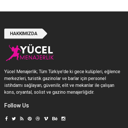
HAKKIMIZDA
Yücel Menajerlik; Tüm Türkiye'de ki gece kulüpleri, eğlence
merkezleri, turistik gazinolar ve barlar için personel
istihdamı sağlayan, güvenilir, elit ve mekanlar ile çalışan
kons, oryantal, solist ve gazino menajerliğidir.
Follow Us