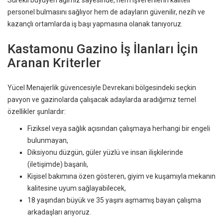
Sürekli büyüyen ağımız sayesinde, hem işverenlerin kaliteli
personel bulmasını sağlıyor hem de adayların güvenilir, nezih ve
kazançlı ortamlarda iş başı yapmasına olanak tanıyoruz.
Kastamonu Gazino İş İlanları İçin
Aranan Kriterler
Yücel Menajerlik güvencesiyle Devrekani bölgesindeki seçkin
pavyon ve gazinolarda çalışacak adaylarda aradığımız temel
özellikler şunlardır:
Fiziksel veya sağlık açısından çalışmaya herhangi bir engeli
bulunmayan,
Diksiyonu düzgün, güler yüzlü ve insan ilişkilerinde
(iletişimde) başarılı,
Kişisel bakımına özen gösteren, giyim ve kuşamıyla mekanın
kalitesine uyum sağlayabilecek,
18 yaşından büyük ve 35 yaşını aşmamış bayan çalışma
arkadaşları arıyoruz.