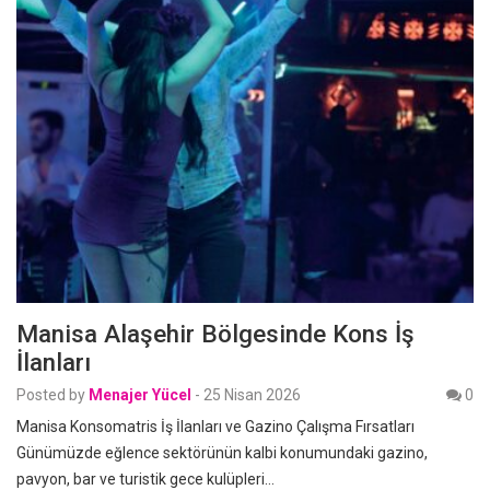
Manisa Alaşehir Bölgesinde Kons İş
İlanları
Posted by
Menajer Yücel
-
25 Nisan 2026
0
Manisa Konsomatris İş İlanları ve Gazino Çalışma Fırsatları
Günümüzde eğlence sektörünün kalbi konumundaki gazino,
pavyon, bar ve turistik gece kulüpleri…