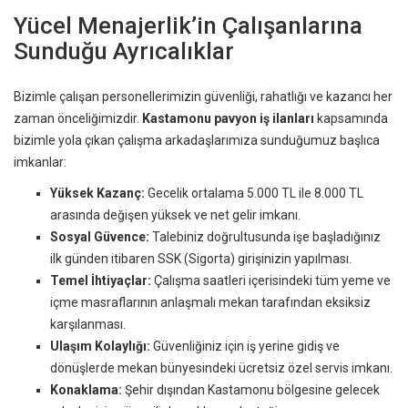
Yücel Menajerlik’in Çalışanlarına
Sunduğu Ayrıcalıklar
Bizimle çalışan personellerimizin güvenliği, rahatlığı ve kazancı her
zaman önceliğimizdir.
Kastamonu pavyon iş ilanları
kapsamında
bizimle yola çıkan çalışma arkadaşlarımıza sunduğumuz başlıca
imkanlar:
Yüksek Kazanç:
Gecelik ortalama 5.000 TL ile 8.000 TL
arasında değişen yüksek ve net gelir imkanı.
Sosyal Güvence:
Talebiniz doğrultusunda işe başladığınız
ilk günden itibaren SSK (Sigorta) girişinizin yapılması.
Temel İhtiyaçlar:
Çalışma saatleri içerisindeki tüm yeme ve
içme masraflarının anlaşmalı mekan tarafından eksiksiz
karşılanması.
Ulaşım Kolaylığı:
Güvenliğiniz için iş yerine gidiş ve
dönüşlerde mekan bünyesindeki ücretsiz özel servis imkanı.
Konaklama:
Şehir dışından Kastamonu bölgesine gelecek