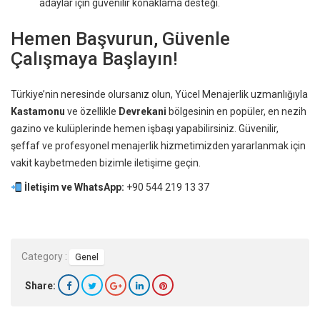
adaylar için güvenilir konaklama desteği.
Hemen Başvurun, Güvenle
Çalışmaya Başlayın!
Türkiye’nin neresinde olursanız olun, Yücel Menajerlik uzmanlığıyla
Kastamonu
ve özellikle
Devrekani
bölgesinin en popüler, en nezih
gazino ve kulüplerinde hemen işbaşı yapabilirsiniz. Güvenilir,
şeffaf ve profesyonel menajerlik hizmetimizden yararlanmak için
vakit kaybetmeden bizimle iletişime geçin.
İletişim ve WhatsApp:
+90 544 219 13 37
Category :
Genel
Share: