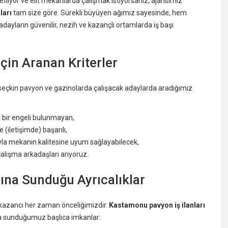
iyor ve elit mekanlarda çalışmak istiyorsanız, ajansımız
ları
tam size göre. Sürekli büyüyen ağımız sayesinde, hem
adayların güvenilir, nezih ve kazançlı ortamlarda iş başı
İçin Aranan Kriterler
seçkin pavyon ve gazinolarda çalışacak adaylarda aradığımız
i bir engeli bulunmayan,
 (iletişimde) başarılı,
yla mekanın kalitesine uyum sağlayabilecek,
lışma arkadaşları arıyoruz.
rına Sunduğu Ayrıcalıklar
e kazancı her zaman önceliğimizdir.
Kastamonu pavyon iş ilanları
a sunduğumuz başlıca imkanlar: