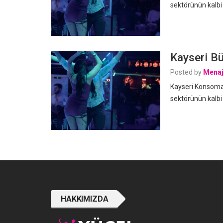
sektörünün kalbi
Kayseri Bü
Posted by
Menaj
Kayseri Konsomat
sektörünün kalbi
HAKKIMIZDA