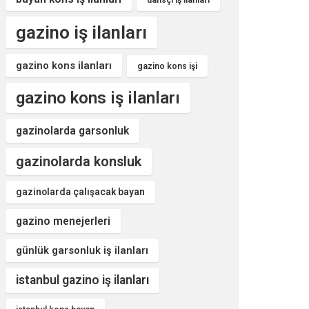
dansçı iş ilanları
gazino iş ilanları
gazino kons ilanları
gazino kons işi
gazino kons iş ilanları
gazinolarda garsonluk
gazinolarda konsluk
gazinolarda çalışacak bayan
gazino menejerleri
günlük garsonluk iş ilanları
istanbul gazino iş ilanları