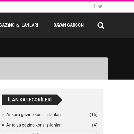
GAZINO İŞ İLANLARI
BAYAN GARSON
İLAN KATEGORILERI
Ankara gazino kons iş ilanları
(16)
Antalya gazino kons iş ilanları
(4)