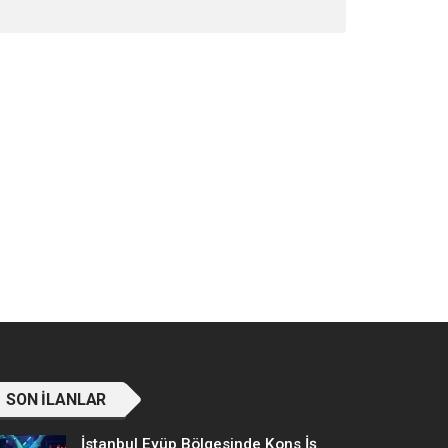
SON İLANLAR
İstanbul Eyüp Bölgesinde Kons İş