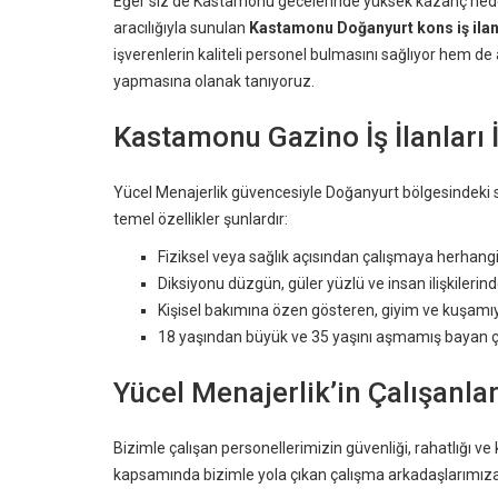
Eğer siz de Kastamonu gecelerinde yüksek kazanç hedefl
aracılığıyla sunulan
Kastamonu Doğanyurt kons iş ilan
işverenlerin kaliteli personel bulmasını sağlıyor hem de 
yapmasına olanak tanıyoruz.
Kastamonu Gazino İş İlanları 
Yücel Menajerlik güvencesiyle Doğanyurt bölgesindeki 
temel özellikler şunlardır:
Fiziksel veya sağlık açısından çalışmaya herhang
Diksiyonu düzgün, güler yüzlü ve insan ilişkilerinde
Kişisel bakımına özen gösteren, giyim ve kuşamı
18 yaşından büyük ve 35 yaşını aşmamış bayan ça
Yücel Menajerlik’in Çalışanla
Bizimle çalışan personellerimizin güvenliği, rahatlığı v
kapsamında bizimle yola çıkan çalışma arkadaşlarımız