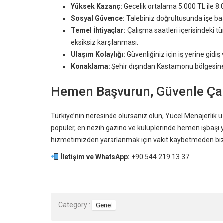
Yüksek Kazanç:
Gecelik ortalama 5.000 TL ile 8.
Sosyal Güvence:
Talebiniz doğrultusunda işe başl
Temel İhtiyaçlar:
Çalışma saatleri içerisindeki 
eksiksiz karşılanması.
Ulaşım Kolaylığı:
Güvenliğiniz için iş yerine gid
Konaklama:
Şehir dışından Kastamonu bölgesine 
Hemen Başvurun, Güvenle Çal
Türkiye’nin neresinde olursanız olun, Yücel Menajerlik 
popüler, en nezih gazino ve kulüplerinde hemen işbaşı ya
hizmetimizden yararlanmak için vakit kaybetmeden bizi
İletişim ve WhatsApp:
+90 544 219 13 37
Category :
Genel