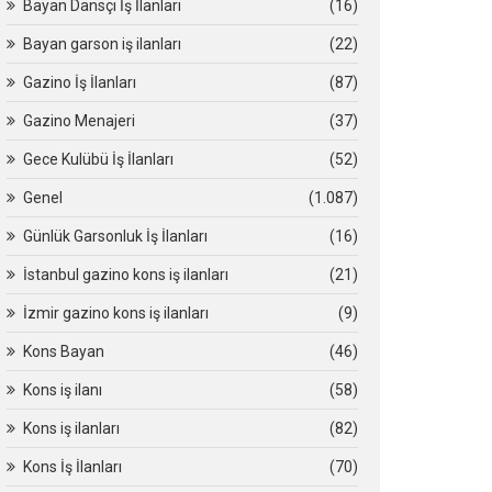
Bayan Dansçı İş İlanları
(16)
Bayan garson iş ilanları
(22)
Gazino İş İlanları
(87)
Gazino Menajeri
(37)
Gece Kulübü İş İlanları
(52)
Genel
(1.087)
Günlük Garsonluk İş İlanları
(16)
İstanbul gazino kons iş ilanları
(21)
İzmir gazino kons iş ilanları
(9)
Kons Bayan
(46)
Kons iş ilanı
(58)
Kons iş ilanları
(82)
Kons İş İlanları
(70)