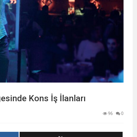
sinde Kons İş İlanları
96
0