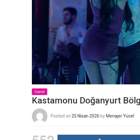
Genel
Kastamonu Doğanyurt Bölge
Posted on
25 Nisan 2026
by
Menajer Yücel
552