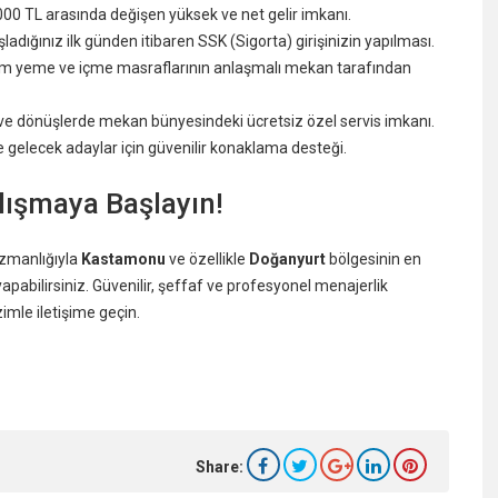
000 TL arasında değişen yüksek ve net gelir imkanı.
adığınız ilk günden itibaren SSK (Sigorta) girişinizin yapılması.
tüm yeme ve içme masraflarının anlaşmalı mekan tarafından
iş ve dönüşlerde mekan bünyesindeki ücretsiz özel servis imkanı.
gelecek adaylar için güvenilir konaklama desteği.
ışmaya Başlayın!
uzmanlığıyla
Kastamonu
ve özellikle
Doğanyurt
bölgesinin en
pabilirsiniz. Güvenilir, şeffaf ve profesyonel menajerlik
mle iletişime geçin.
Share: