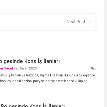
Next Post
lgesinde Kons İş İlanları
er Yücel
-
25 Nisan 2026
0
ris İş İlanları ve Gazino Çalışma Fırsatları Günümüzde eğlence
 konumundaki gazino, pavyon, bar ve turistik gece kulüpleri…
 Bölgesinde Kons İş İlanları