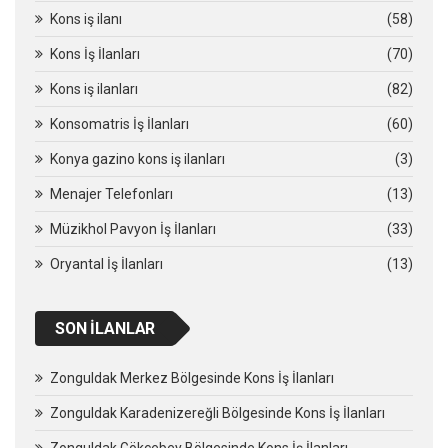
Kons iş ilanı
(58)
Kons İş İlanları
(70)
Kons iş ilanları
(82)
Konsomatris İş İlanları
(60)
Konya gazino kons iş ilanları
(3)
Menajer Telefonları
(13)
Müzikhol Pavyon İş İlanları
(33)
Oryantal İş İlanları
(13)
SON İLANLAR
Zonguldak Merkez Bölgesinde Kons İş İlanları
Zonguldak Karadenizereğli Bölgesinde Kons İş İlanları
Zonguldak Gökçebey Bölgesinde Kons İş İlanları