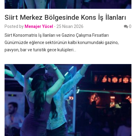
Siirt Merkez Bölgesinde Kons İş İlanları
Posted by
Menajer Yücel
-
25 Nisan 2026
0
Siirt Konsomatris İş İlanları ve Gazino Çalışma Fırsatları
Günümüzde eğlence sektörünün kalbi konumundaki gazino,
pavyon, bar ve turistik gece kulüpleri…