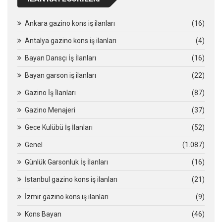
Ankara gazino kons iş ilanları
(16)
Antalya gazino kons iş ilanları
(4)
Bayan Dansçı İş İlanları
(16)
Bayan garson iş ilanları
(22)
Gazino İş İlanları
(87)
Gazino Menajeri
(37)
Gece Kulübü İş İlanları
(52)
Genel
(1.087)
Günlük Garsonluk İş İlanları
(16)
İstanbul gazino kons iş ilanları
(21)
İzmir gazino kons iş ilanları
(9)
Kons Bayan
(46)