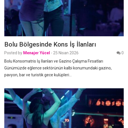
Bolu Bölgesinde Kons İş İlanları
Posted by
Menajer Yücel
-
25 Nisan 2026
0
Bolu Konsomatris İş İlanları ve Gazino Çalışma Fırsatları
Günümüzde eğlence sektörünün kalbi konumundaki gazino,
pavyon, bar ve turistik gece kulüpleri…