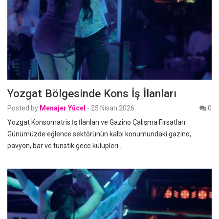
Yozgat Bölgesinde Kons İş İlanları
Posted by
Menajer Yücel
-
25 Nisan 2026
0
Yozgat Konsomatris İş İlanları ve Gazino Çalışma Fırsatları
Günümüzde eğlence sektörünün kalbi konumundaki gazino,
pavyon, bar ve turistik gece kulüpleri…