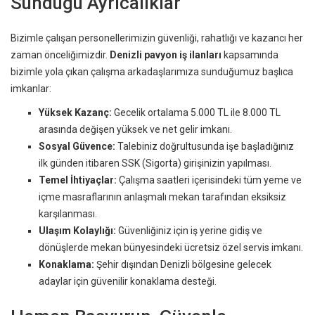
Sunduğu Ayrıcalıklar
Bizimle çalışan personellerimizin güvenliği, rahatlığı ve kazancı her
zaman önceliğimizdir.
Denizli pavyon iş ilanları
kapsamında
bizimle yola çıkan çalışma arkadaşlarımıza sunduğumuz başlıca
imkanlar:
Yüksek Kazanç:
Gecelik ortalama 5.000 TL ile 8.000 TL
arasında değişen yüksek ve net gelir imkanı.
Sosyal Güvence:
Talebiniz doğrultusunda işe başladığınız
ilk günden itibaren SSK (Sigorta) girişinizin yapılması.
Temel İhtiyaçlar:
Çalışma saatleri içerisindeki tüm yeme ve
içme masraflarının anlaşmalı mekan tarafından eksiksiz
karşılanması.
Ulaşım Kolaylığı:
Güvenliğiniz için iş yerine gidiş ve
dönüşlerde mekan bünyesindeki ücretsiz özel servis imkanı.
Konaklama:
Şehir dışından Denizli bölgesine gelecek
adaylar için güvenilir konaklama desteği.