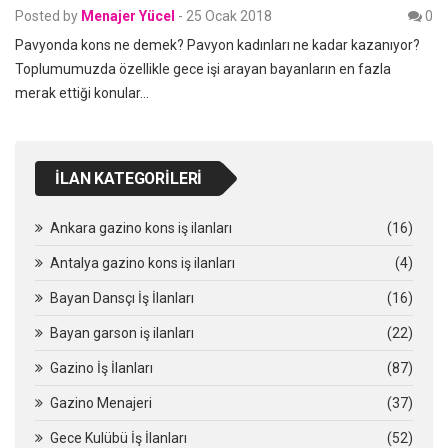
Posted by
Menajer Yücel
-
25 Ocak 2018
0
Pavyonda kons ne demek? Pavyon kadınları ne kadar kazanıyor?
Toplumumuzda özellikle gece işi arayan bayanların en fazla
merak ettiği konular…
İLAN KATEGORILERI
Ankara gazino kons iş ilanları
(16)
Antalya gazino kons iş ilanları
(4)
Bayan Dansçı İş İlanları
(16)
Bayan garson iş ilanları
(22)
Gazino İş İlanları
(87)
Gazino Menajeri
(37)
Gece Kulübü İş İlanları
(52)