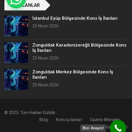
SON İLANLAR
İstanbul Eyüp Bölgesinde Kons İş İlanları
25 Nisan 2026
Zonguldak Karadenizereğli Bölgesinde Kons
İş İlanları
25 Nisan 2026
Zonguldak Merkez Bölgesinde Kons İş
İlanları
25 Nisan 2026
© 2023. Tüm Hakları Gizlidir.
Blog
Kons iş ilanları
Gazino Menajeri
Bayan Dansçı İş İlanları
Bizi Arayın!