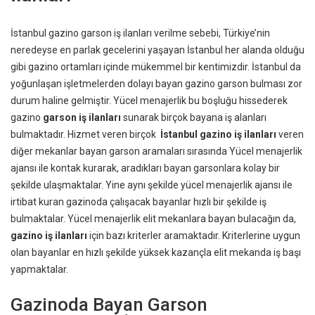
İstanbul gazino garson iş ilanları verilme sebebi, Türkiye’nin
neredeyse en parlak gecelerini yaşayan İstanbul her alanda olduğu
gibi gazino ortamları içinde mükemmel bir kentimizdir. İstanbul da
yoğunlaşan işletmelerden dolayı bayan gazino garson bulması zor
durum haline gelmiştir. Yücel menajerlik bu boşluğu hissederek
gazino
garson iş ilanları
sunarak birçok bayana iş alanları
bulmaktadır. Hizmet veren birçok
İstanbul gazino iş ilanları
veren
diğer mekanlar bayan garson aramaları sırasında Yücel menajerlik
ajansı ile kontak kurarak, aradıkları bayan garsonlara kolay bir
şekilde ulaşmaktalar. Yine aynı şekilde yücel menajerlik ajansı ile
irtibat kuran gazinoda çalışacak bayanlar hızlı bir şekilde iş
bulmaktalar. Yücel menajerlik elit mekanlara bayan bulacağın da,
gazino iş ilanları
için bazı kriterler aramaktadır. Kriterlerine uygun
olan bayanlar en hızlı şekilde yüksek kazançla elit mekanda iş başı
yapmaktalar.
Gazinoda Bayan Garson