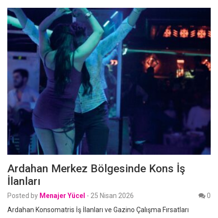
Ardahan Merkez Bölgesinde Kons İş
İlanları
Posted by
Menajer Yücel
-
25 Nisan 2026
0
Ardahan Konsomatris İş İlanları ve Gazino Çalışma Fırsatları