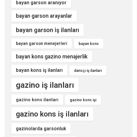
bayan garson aranıyor
bayan garson arayanlar
bayan garson iş ilanları
bayan garson menejerleri
bayan kons
bayan kons gazino menajerlik
bayan kons iş ilanları
dansçı iş ilanları
gazino iş ilanları
gazino kons ilanları
gazino kons işi
gazino kons iş ilanları
gazinolarda garsonluk