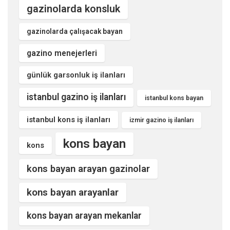
gazinolarda konsluk
gazinolarda çalışacak bayan
gazino menejerleri
günlük garsonluk iş ilanları
istanbul gazino iş ilanları
istanbul kons bayan
istanbul kons iş ilanları
izmir gazino iş ilanları
kons bayan
kons
kons bayan arayan gazinolar
kons bayan arayanlar
kons bayan arayan mekanlar