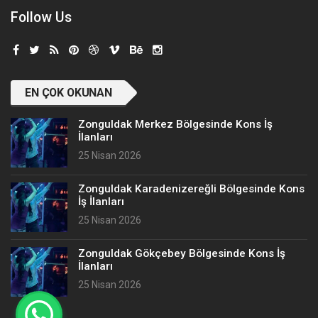
Follow Us
EN ÇOK OKUNAN
Zonguldak Merkez Bölgesinde Kons İş
İlanları
25 Nisan 2026
Zonguldak Karadenizereğli Bölgesinde Kons
İş İlanları
25 Nisan 2026
Zonguldak Gökçebey Bölgesinde Kons İş
İlanları
25 Nisan 2026