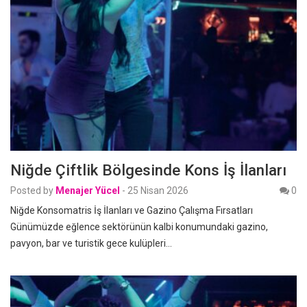
Niğde Çiftlik Bölgesinde Kons İş İlanları
Posted by
Menajer Yücel
-
25 Nisan 2026
0
Niğde Konsomatris İş İlanları ve Gazino Çalışma Fırsatları
Günümüzde eğlence sektörünün kalbi konumundaki gazino,
pavyon, bar ve turistik gece kulüpleri…