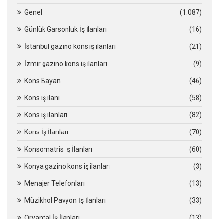
Genel
(1.087)
Günlük Garsonluk İş İlanları
(16)
İstanbul gazino kons iş ilanları
(21)
İzmir gazino kons iş ilanları
(9)
Kons Bayan
(46)
Kons iş ilanı
(58)
Kons iş ilanları
(82)
Kons İş İlanları
(70)
Konsomatris İş İlanları
(60)
Konya gazino kons iş ilanları
(3)
Menajer Telefonları
(13)
Müzikhol Pavyon İş İlanları
(33)
Oryantal İş İlanları
(13)