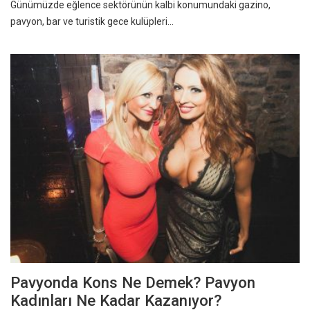
Günümüzde eğlence sektörünün kalbi konumundaki gazino,
pavyon, bar ve turistik gece kulüpleri…
Pavyonda Kons Ne Demek? Pavyon
Kadınları Ne Kadar Kazanıyor?