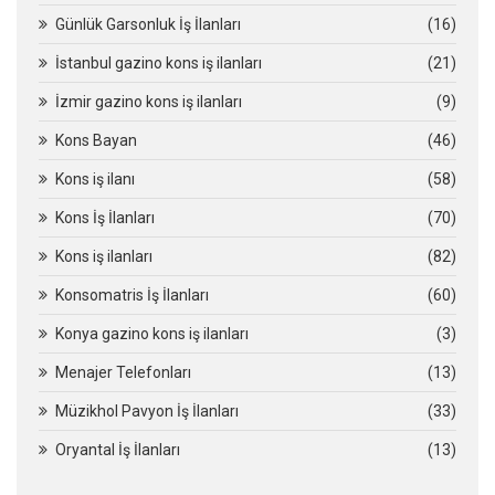
Günlük Garsonluk İş İlanları
(16)
İstanbul gazino kons iş ilanları
(21)
İzmir gazino kons iş ilanları
(9)
Kons Bayan
(46)
Kons iş ilanı
(58)
Kons İş İlanları
(70)
Kons iş ilanları
(82)
Konsomatris İş İlanları
(60)
Konya gazino kons iş ilanları
(3)
Menajer Telefonları
(13)
Müzikhol Pavyon İş İlanları
(33)
Oryantal İş İlanları
(13)