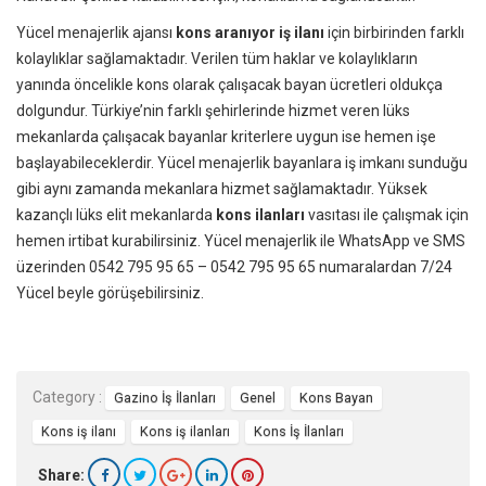
Yücel menajerlik ajansı
kons aranıyor iş ilanı
için birbirinden farklı
kolaylıklar sağlamaktadır. Verilen tüm haklar ve kolaylıkların
yanında öncelikle kons olarak çalışacak bayan ücretleri oldukça
dolgundur. Türkiye’nin farklı şehirlerinde hizmet veren lüks
mekanlarda çalışacak bayanlar kriterlere uygun ise hemen işe
başlayabileceklerdir. Yücel menajerlik bayanlara iş imkanı sunduğu
gibi aynı zamanda mekanlara hizmet sağlamaktadır. Yüksek
kazançlı lüks elit mekanlarda
kons ilanları
vasıtası ile çalışmak için
hemen irtibat kurabilirsiniz. Yücel menajerlik ile WhatsApp ve SMS
üzerinden 0542 795 95 65 – 0542 795 95 65 numaralardan 7/24
Yücel beyle görüşebilirsiniz.
Category :
Gazino İş İlanları
Genel
Kons Bayan
Kons iş ilanı
Kons iş ilanları
Kons İş İlanları
Share: