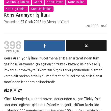
Gazino İş İlanları
Genel
Kons Bayan
Kons iş ilanı
Kons iş ilanları
Kons İş İlanları
Kons Aranıyor İş İlanı
Posted on
27 Ocak 2018
by
Menajer Yücel
1908
0
398
PAYLAŞIM
Kons Aranıyor
İş İlanı, Yücel menajerlik ajansı tarafından tüm
gazino işi arayanlar için açılmıştır. Yüksek kazanç ile herkese iş
imkanı sunmaktayız. Ülkemizin birçok farklı şehirlerinde hizmet
veren elit mekanlarda iş bulma fırsatları Yücel menajerlik ajansı
tarafından istihdam edilmektedir.
BİZ KİMİZ?
Yücel Menajerlik, küresel pazar liderlerinden oluşan Türkiye’nin
lider canlı eğlence şirketidir: Yücel Menajerlik, 40’tan fazla ilde
yaklaşık 4.000 sanatçı ve kons için yılda 100’den fazla etkinlik ve