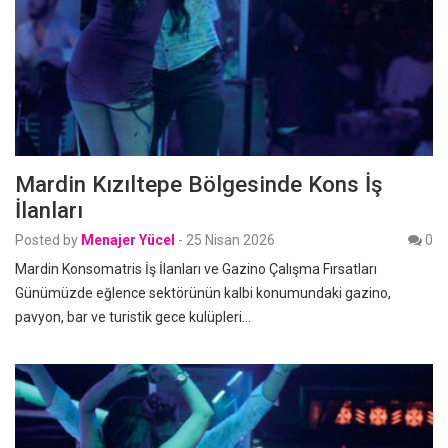
Mardin Kızıltepe Bölgesinde Kons İş
İlanları
Posted by
Menajer Yücel
-
25 Nisan 2026
0
Mardin Konsomatris İş İlanları ve Gazino Çalışma Fırsatları
Günümüzde eğlence sektörünün kalbi konumundaki gazino,
pavyon, bar ve turistik gece kulüpleri…