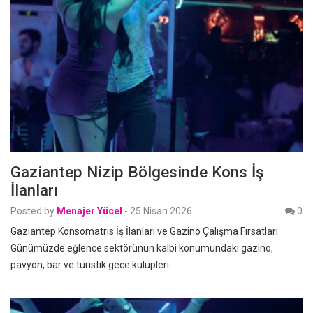
Gaziantep Nizip Bölgesinde Kons İş
İlanları
Posted by
Menajer Yücel
-
25 Nisan 2026
0
Gaziantep Konsomatris İş İlanları ve Gazino Çalışma Fırsatları
Günümüzde eğlence sektörünün kalbi konumundaki gazino,
pavyon, bar ve turistik gece kulüpleri…