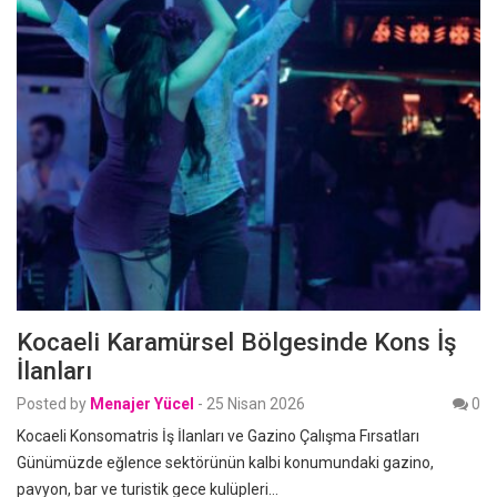
Kocaeli Karamürsel Bölgesinde Kons İş
İlanları
Posted by
Menajer Yücel
-
25 Nisan 2026
0
Kocaeli Konsomatris İş İlanları ve Gazino Çalışma Fırsatları
Günümüzde eğlence sektörünün kalbi konumundaki gazino,
pavyon, bar ve turistik gece kulüpleri…