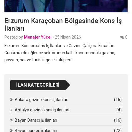
Erzurum Karaçoban Bölgesinde Kons İş
İlanları
Posted by
Menajer Yücel
-
25 Nisan 2026
0
Erzurum Konsomatris İş İlanları ve Gazino Çalışma Fırsatları
Günümüzde eğlence sektörünün kalbi konumundaki gazino,
pavyon, bar ve turistik gece kulüpleri…
İLAN KATEGORILERI
Ankara gazino kons iş ilanları
(16)
Antalya gazino kons iş ilanları
(4)
Bayan Dansçı İş İlanları
(16)
Bayan garson iş ilanları
(22)