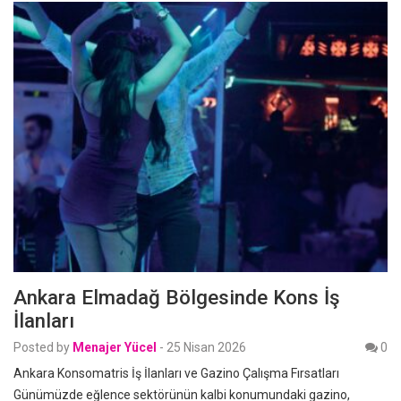
Ankara Elmadağ Bölgesinde Kons İş
İlanları
Posted by
Menajer Yücel
-
25 Nisan 2026
0
Ankara Konsomatris İş İlanları ve Gazino Çalışma Fırsatları
Günümüzde eğlence sektörünün kalbi konumundaki gazino,