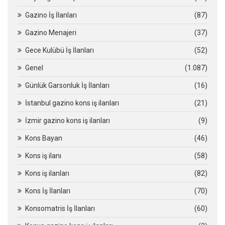
Gazino İş İlanları
(87)
Gazino Menajeri
(37)
Gece Kulübü İş İlanları
(52)
Genel
(1.087)
Günlük Garsonluk İş İlanları
(16)
İstanbul gazino kons iş ilanları
(21)
İzmir gazino kons iş ilanları
(9)
Kons Bayan
(46)
Kons iş ilanı
(58)
Kons iş ilanları
(82)
Kons İş İlanları
(70)
Konsomatris İş İlanları
(60)