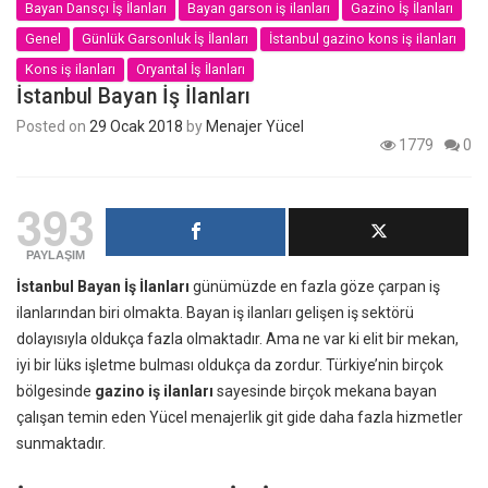
Bayan Dansçı İş İlanları
Bayan garson iş ilanları
Gazino İş İlanları
Genel
Günlük Garsonluk İş İlanları
İstanbul gazino kons iş ilanları
Kons iş ilanları
Oryantal İş İlanları
İstanbul Bayan İş İlanları
Posted on
29 Ocak 2018
by
Menajer Yücel
1779
0
393
PAYLAŞIM
İstanbul Bayan İş İlanları
günümüzde en fazla göze çarpan iş
ilanlarından biri olmakta. Bayan iş ilanları gelişen iş sektörü
dolayısıyla oldukça fazla olmaktadır. Ama ne var ki elit bir mekan,
iyi bir lüks işletme bulması oldukça da zordur. Türkiye’nin birçok
bölgesinde
gazino iş ilanları
sayesinde birçok mekana bayan
çalışan temin eden Yücel menajerlik git gide daha fazla hizmetler
sunmaktadır.