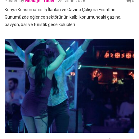
Posted by
Menajer Yücel
-
25 Nisan 2026
0
Konya Konsomatris İş İlanları ve Gazino Çalışma Fırsatları
Günümüzde eğlence sektörünün kalbi konumundaki gazino,
pavyon, bar ve turistik gece kulüpleri…