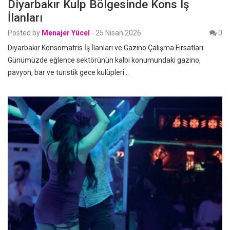
Diyarbakır Kulp Bölgesinde Kons İş
İlanları
Posted by
Menajer Yücel
-
25 Nisan 2026
0
Diyarbakır Konsomatris İş İlanları ve Gazino Çalışma Fırsatları
Günümüzde eğlence sektörünün kalbi konumundaki gazino,
pavyon, bar ve turistik gece kulüpleri…