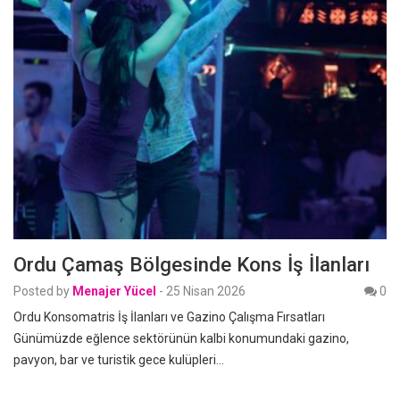
Ordu Çamaş Bölgesinde Kons İş İlanları
Posted by
Menajer Yücel
-
25 Nisan 2026
0
Ordu Konsomatris İş İlanları ve Gazino Çalışma Fırsatları
Günümüzde eğlence sektörünün kalbi konumundaki gazino,
pavyon, bar ve turistik gece kulüpleri…