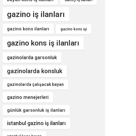
dansçı iş ilanları
gazino iş ilanları
gazino kons ilanları
gazino kons işi
gazino kons iş ilanları
gazinolarda garsonluk
gazinolarda konsluk
gazinolarda çalışacak bayan
gazino menejerleri
günlük garsonluk iş ilanları
istanbul gazino iş ilanları