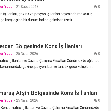
er Yücel
-
21 Şubat 2018
0
 İş İlanları, gazino ve pavyon iş ilanları sayesinde mevcut iş
a karşılaşılan bir durum haline gelmiştir. İzmir…
ercan Bölgesinde Kons İş İlanları
er Yücel
-
25 Nisan 2026
0
tris İş İlanları ve Gazino Çalışma Fırsatları Günümüzde eğlence
 konumundaki gazino, pavyon, bar ve turistik gece kulüpleri…
araş Afşin Bölgesinde Kons İş İlanları
er Yücel
-
25 Nisan 2026
0
onsomatris İş İlanları ve Gazino Çalışma Fırsatları Günümüzde