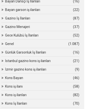
Bayan Dansçı İş İlanları
(16)
Bayan garson iş ilanları
(22)
Gazino İş İlanları
(87)
Gazino Menajeri
(37)
Gece Kulübü İş İlanları
(52)
Genel
(1.087)
Günlük Garsonluk İş İlanları
(16)
İstanbul gazino kons iş ilanları
(21)
İzmir gazino kons iş ilanları
(9)
Kons Bayan
(46)
Kons iş ilanı
(58)
Kons iş ilanları
(82)
Kons İş İlanları
(70)