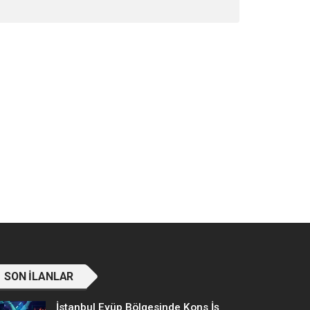
SON İLANLAR
İstanbul Eyüp Bölgesinde Kons İş