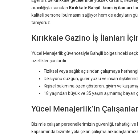
Eğer siz de Kırıkkale gecelerinde yüksek kazanç hedefli
aracılığıyla sunulan
Kırıkkale Bahşili kons iş ilanları
ta
kaliteli personel bulmasını sağlıyor hem de adayların gü
tanıyoruz.
Kırıkkale Gazino İş İlanları İç
Yücel Menajerlik güvencesiyle Bahşili bölgesindeki seç
özellikler şunlardır:
Fiziksel veya sağlık açısından çalışmaya herhang
Diksiyonu düzgün, güler yüzlü ve insan ilişkilerinde
Kişisel bakımına özen gösteren, giyim ve kuşamı
18 yaşından büyük ve 35 yaşını aşmamış bayan ça
Yücel Menajerlik’in Çalışanla
Bizimle çalışan personellerimizin güvenliği, rahatlığı v
kapsamında bizimle yola çıkan çalışma arkadaşlarımız