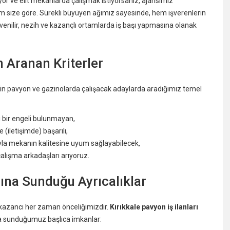
yor ve elit mekanlarda çalışmak istiyorsanız, ajansımız
m size göre. Sürekli büyüyen ağımız sayesinde, hem işverenlerin
venilir, nezih ve kazançlı ortamlarda iş başı yapmasına olanak
in Aranan Kriterler
kin pavyon ve gazinolarda çalışacak adaylarda aradığımız temel
i bir engeli bulunmayan,
 (iletişimde) başarılı,
yla mekanın kalitesine uyum sağlayabilecek,
lışma arkadaşları arıyoruz.
rına Sunduğu Ayrıcalıklar
e kazancı her zaman önceliğimizdir.
Kırıkkale pavyon iş ilanları
a sunduğumuz başlıca imkanlar: