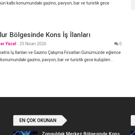
ün kalbi konumundaki gazino, pavyon, bar ve turistik gece
ur Bölgesinde Kons İş İlanları
er Yücel
-
25 Nisan 2026
0
ris İş İlanları ve Gazino Çalışma Fırsatları Günümüzde eğlence
 konumundaki gazino, pavyon, bar ve turistik gece kulüpleri…
EN ÇOK OKUNAN
Zonguldak Merkez Bölgesinde Kons