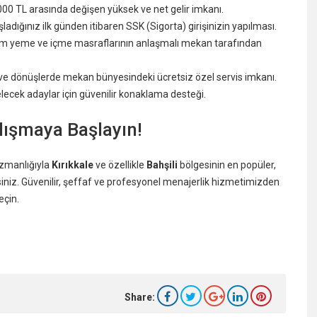
000 TL arasında değişen yüksek ve net gelir imkanı.
adığınız ilk günden itibaren SSK (Sigorta) girişinizin yapılması.
tüm yeme ve içme masraflarının anlaşmalı mekan tarafından
iş ve dönüşlerde mekan bünyesindeki ücretsiz özel servis imkanı.
elecek adaylar için güvenilir konaklama desteği.
ışmaya Başlayın!
uzmanlığıyla
Kırıkkale
ve özellikle
Bahşili
bölgesinin en popüler,
iniz. Güvenilir, şeffaf ve profesyonel menajerlik hizmetimizden
eçin.
Share: