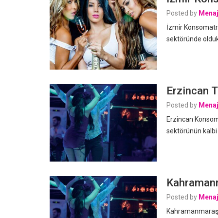
Posted by
Menaj
İzmir Konsomatris
sektöründe oldukç
Erzincan T
Posted by
Menaj
Erzincan Konsoma
sektörünün kalbi
Kahramanm
Posted by
Menaj
Kahramanmaraş K