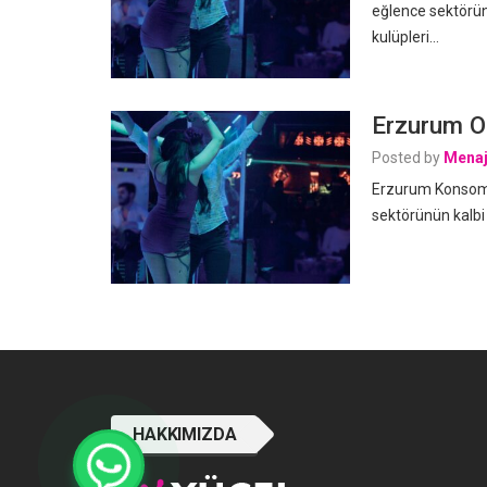
eğlence sektörün
kulüpleri…
Erzurum Ol
Posted by
Menaj
Erzurum Konsomat
sektörünün kalbi
HAKKIMIZDA