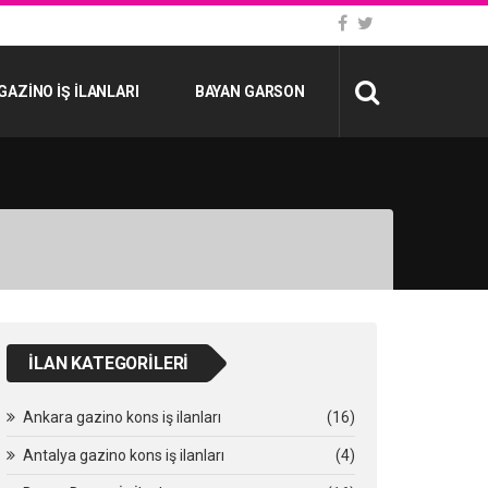
GAZINO İŞ İLANLARI
BAYAN GARSON
İLAN KATEGORILERI
Ankara gazino kons iş ilanları
(16)
Antalya gazino kons iş ilanları
(4)