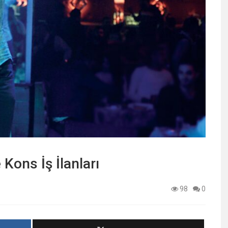
 Kons İş İlanları
98
0