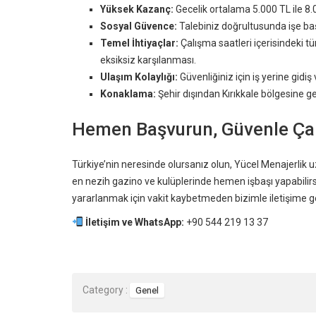
Yüksek Kazanç:
Gecelik ortalama 5.000 TL ile 8.
Sosyal Güvence:
Talebiniz doğrultusunda işe başl
Temel İhtiyaçlar:
Çalışma saatleri içerisindeki 
eksiksiz karşılanması.
Ulaşım Kolaylığı:
Güvenliğiniz için iş yerine gid
Konaklama:
Şehir dışından Kırıkkale bölgesine g
Hemen Başvurun, Güvenle Çal
Türkiye’nin neresinde olursanız olun, Yücel Menajerlik 
en nezih gazino ve kulüplerinde hemen işbaşı yapabilirs
yararlanmak için vakit kaybetmeden bizimle iletişime g
İletişim ve WhatsApp:
+90 544 219 13 37
Category :
Genel