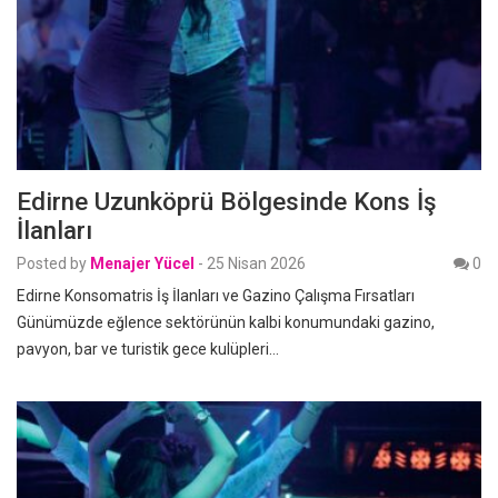
Edirne Uzunköprü Bölgesinde Kons İş
İlanları
Posted by
Menajer Yücel
-
25 Nisan 2026
0
Edirne Konsomatris İş İlanları ve Gazino Çalışma Fırsatları
Günümüzde eğlence sektörünün kalbi konumundaki gazino,
pavyon, bar ve turistik gece kulüpleri…