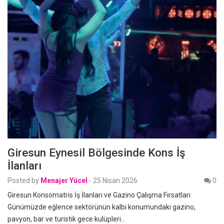
Giresun Eynesil Bölgesinde Kons İş
İlanları
Posted by
Menajer Yücel
-
25 Nisan 2026
0
Giresun Konsomatris İş İlanları ve Gazino Çalışma Fırsatları
Günümüzde eğlence sektörünün kalbi konumundaki gazino,
pavyon, bar ve turistik gece kulüpleri…