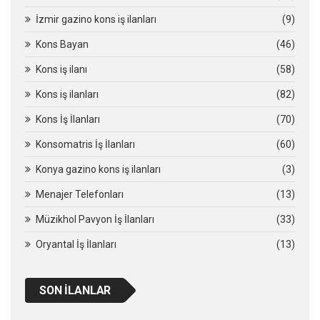
İzmir gazino kons iş ilanları
(9)
Kons Bayan
(46)
Kons iş ilanı
(58)
Kons iş ilanları
(82)
Kons İş İlanları
(70)
Konsomatris İş İlanları
(60)
Konya gazino kons iş ilanları
(3)
Menajer Telefonları
(13)
Müzikhol Pavyon İş İlanları
(33)
Oryantal İş İlanları
(13)
SON İLANLAR