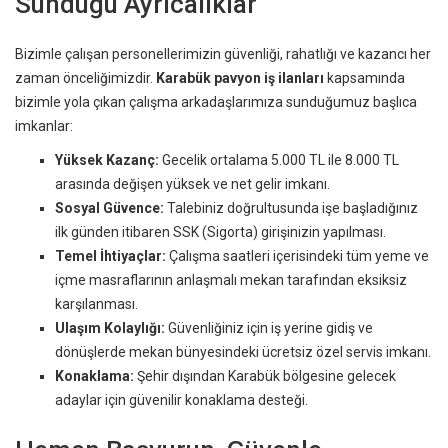
Sunduğu Ayrıcalıklar
Bizimle çalışan personellerimizin güvenliği, rahatlığı ve kazancı her
zaman önceliğimizdir.
Karabük pavyon iş ilanları
kapsamında
bizimle yola çıkan çalışma arkadaşlarımıza sunduğumuz başlıca
imkanlar:
Yüksek Kazanç:
Gecelik ortalama 5.000 TL ile 8.000 TL
arasında değişen yüksek ve net gelir imkanı.
Sosyal Güvence:
Talebiniz doğrultusunda işe başladığınız
ilk günden itibaren SSK (Sigorta) girişinizin yapılması.
Temel İhtiyaçlar:
Çalışma saatleri içerisindeki tüm yeme ve
içme masraflarının anlaşmalı mekan tarafından eksiksiz
karşılanması.
Ulaşım Kolaylığı:
Güvenliğiniz için iş yerine gidiş ve
dönüşlerde mekan bünyesindeki ücretsiz özel servis imkanı.
Konaklama:
Şehir dışından Karabük bölgesine gelecek
adaylar için güvenilir konaklama desteği.