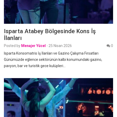
Isparta Atabey Bölgesinde Kons İş
İlanları
Posted by
Menajer Yücel
-
25 Nisan 2026
0
Isparta Konsomatris İş İlanları ve Gazino Çalışma Fırsatları
Günümüzde eğlence sektörünün kalbi konumundaki gazino,
pavyon, bar ve turistik gece kulüpleri…