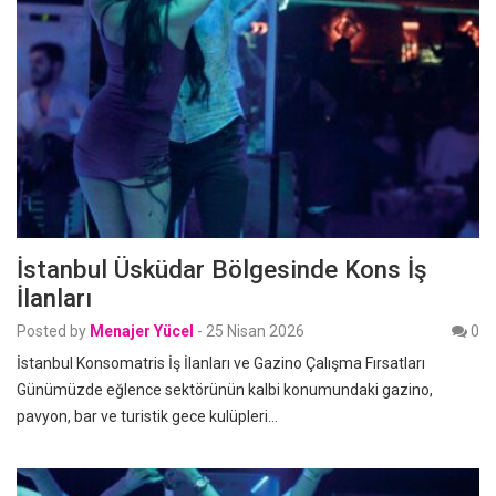
İstanbul Üsküdar Bölgesinde Kons İş
İlanları
Posted by
Menajer Yücel
-
25 Nisan 2026
0
İstanbul Konsomatris İş İlanları ve Gazino Çalışma Fırsatları
Günümüzde eğlence sektörünün kalbi konumundaki gazino,
pavyon, bar ve turistik gece kulüpleri…