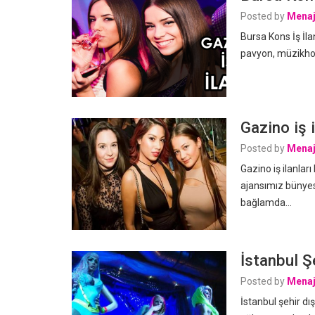
Posted by
Menaj
Bursa Kons İş İl
pavyon, müzikhol,
Gazino iş i
Posted by
Menaj
Gazino iş ilanla
ajansımız bünyesi
bağlamda…
İstanbul Şe
Posted by
Menaj
İstanbul şehir dış