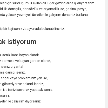
er için sunduğumuz iş ilanıdır. Eğer gazinolarda iş arıyorsanız
 lik, dansçılık, dansözlük ve oryantallik ise, gazino, pavyo,
arda yüksek yevmiyeli ücretler ile çalışırım derseniz bu ilana
 bir kişi iseniz , başvuruda bulunabilirsiniz.
k istiyorum
a iseniz kons bayan olarak,
iz barmeid ve bayan garson olarak,
 iseniz oryantal
iz dansçı iseniz ,
 engel veya probleminiz yok ise,
n gösteriyor ve bakımlı iseniz,
ise işinizi severek yapacak iseniz,
orsanız,
ler ile çalışırım diyorsanız