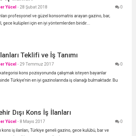
er Yücel
-
28 Şubat 2018
0
anları profesyonel ve güzel konsomatris arayan gazino, bar,
 gece kulüpleri için en iyi yöntemlerden biridir.…
lanları Teklifi ve İş Tanımı
er Yücel
-
29 Temmuz 2017
0
rı kategorisi kons pozisyonunda çalışmak isteyen bayanlar
nde Türkiye’nin en iyi gazinolarında iş olanağı bulmaktadır. Bu
hir Dışı Kons İş İlanları
er Yücel
-
8 Mayıs 2017
0
ı kons iş ilanları, Türkiye geneli gazino, gece kulübü, bar ve