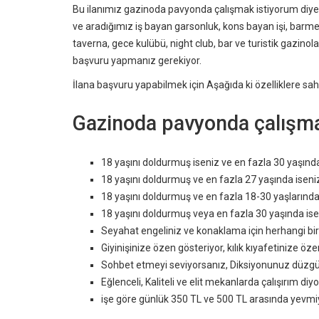
Bu ilanımız gazinoda pavyonda çalışmak istiyorum diyenl
ve aradığımız iş bayan garsonluk, kons bayan işi, barmeid
taverna, gece kulübü, night club, bar ve turistik gazinol
başvuru yapmanız gerekiyor.
İlana başvuru yapabilmek için Aşağıda ki özelliklere sahip
Gazinoda pavyonda çalışma
18 yaşını doldurmuş iseniz ve en fazla 30 yaşınd
18 yaşını doldurmuş ve en fazla 27 yaşında isen
18 yaşını doldurmuş ve en fazla 18-30 yaşlarında
18 yaşını doldurmuş veya en fazla 30 yaşında isen
Seyahat engeliniz ve konaklama için herhangi bir
Giyinişinize özen gösteriyor, kılık kıyafetinize öze
Sohbet etmeyi seviyorsanız, Diksiyonunuz düzgün 
Eğlenceli, Kaliteli ve elit mekanlarda çalışırım diy
işe göre günlük 350 TL ve 500 TL arasında yevmiye