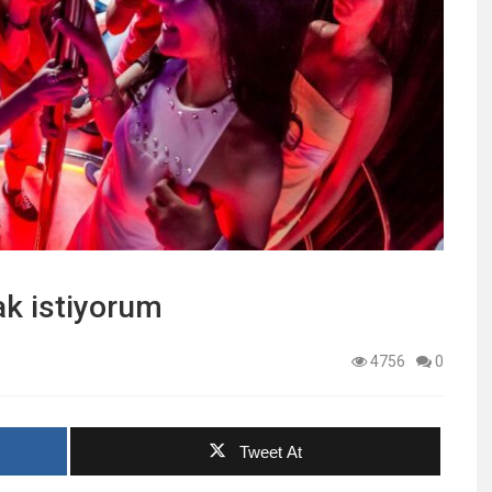
k istiyorum
4756
0
Tweet At