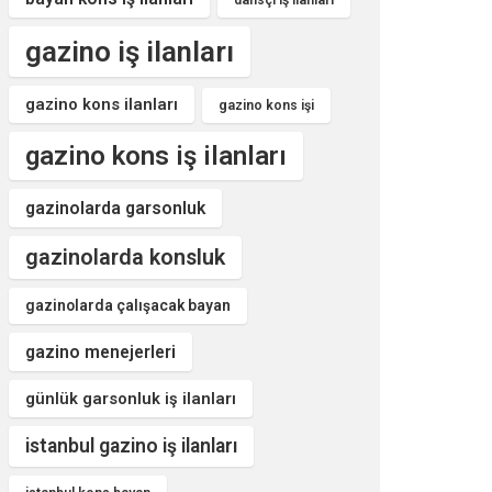
dansçı iş ilanları
gazino iş ilanları
gazino kons ilanları
gazino kons işi
gazino kons iş ilanları
gazinolarda garsonluk
gazinolarda konsluk
gazinolarda çalışacak bayan
gazino menejerleri
günlük garsonluk iş ilanları
istanbul gazino iş ilanları