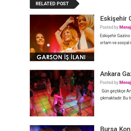
RELATED POST
Eskişehir G
Posted by
Menaj
Eskişehir Gazino i
ortam ve sosyal 
Ankara Gaz
Posted by
Menaj
Gün geçtikçe Ank
çıkmaktadır. Bu t
Bursa Kons