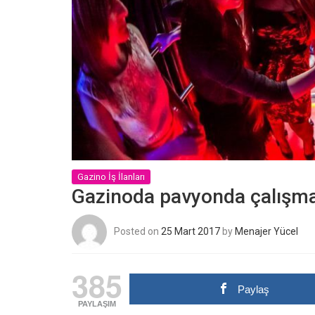
Gazino İş İlanları
Gazinoda pavyonda çalışma
Posted on
25 Mart 2017
by
Menajer Yücel
385
Paylaş
PAYLAŞIM