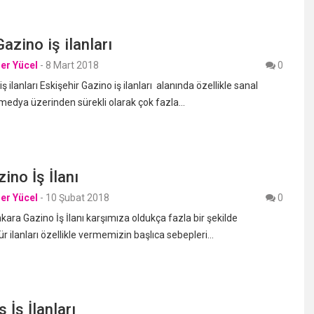
azino iş ilanları
er Yücel
-
8 Mart 2018
0
ş ilanları Eskişehir Gazino iş ilanları alanında özellikle sanal
medya üzerinden sürekli olarak çok fazla…
ino İş İlanı
er Yücel
-
10 Şubat 2018
0
ara Gazino İş İlanı karşımıza oldukça fazla bir şekilde
ür ilanları özellikle vermemizin başlıca sebepleri…
 İş İlanları