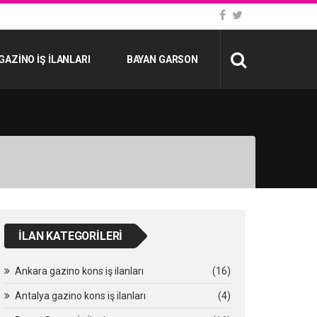
GAZINO İŞ İLANLARI
BAYAN GARSON
İLAN KATEGORILERI
Ankara gazino kons iş ilanları
(16)
Antalya gazino kons iş ilanları
(4)