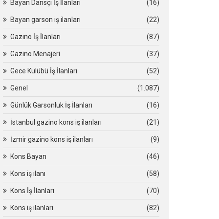
Bayan Dansçı İş İlanları
(16)
Bayan garson iş ilanları
(22)
Gazino İş İlanları
(87)
Gazino Menajeri
(37)
Gece Kulübü İş İlanları
(52)
Genel
(1.087)
Günlük Garsonluk İş İlanları
(16)
İstanbul gazino kons iş ilanları
(21)
İzmir gazino kons iş ilanları
(9)
Kons Bayan
(46)
Kons iş ilanı
(58)
Kons İş İlanları
(70)
Kons iş ilanları
(82)