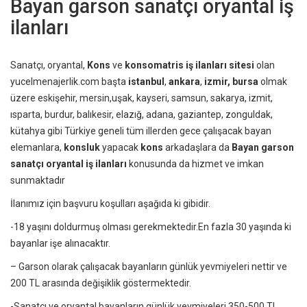
Bayan garson sanatçı oryantal iş
ilanları
Sanatçı, oryantal,
Kons
ve
konsomatris iş ilanları sitesi
olan
yucelmenajerlik.com başta
istanbul
,
ankara
,
izmir, bursa
olmak
üzere eskişehir, mersin,uşak, kayseri, samsun, sakarya, izmit,
ısparta, burdur, balıkesir, elazığ, adana, gaziantep, zonguldak,
kütahya gibi Türkiye geneli tüm illerden gece çalışacak bayan
elemanlara,
konsluk
yapacak
kons
arkadaşlara da
Bayan garson
sanatçı oryantal
iş ilanları
konusunda da hizmet ve imkan
sunmaktadır
İlanımız için başvuru koşulları aşağıda ki gibidir.
-18 yaşını doldurmuş olması gerekmektedir.En fazla 30 yaşında ki
bayanlar işe alınacaktır.
– Garson olarak çalışacak bayanların günlük yevmiyeleri nettir ve
200 TL arasında değişiklik göstermektedir.
-Sanatçı ve oryantal bayanların günlük yevmiyeleri 350-500 TL