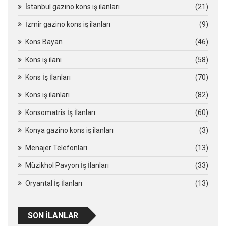
İstanbul gazino kons iş ilanları
(21)
İzmir gazino kons iş ilanları
(9)
Kons Bayan
(46)
Kons iş ilanı
(58)
Kons İş İlanları
(70)
Kons iş ilanları
(82)
Konsomatris İş İlanları
(60)
Konya gazino kons iş ilanları
(3)
Menajer Telefonları
(13)
Müzikhol Pavyon İş İlanları
(33)
Oryantal İş İlanları
(13)
SON İLANLAR