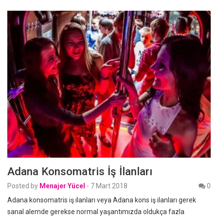
Adana Konsomatris İş İlanları
Posted by
Menajer Yücel
-
7 Mart 2018
0
Adana konsomatris iş ilanları veya Adana kons iş ilanları gerek
sanal alemde gerekse normal yaşantımızda oldukça fazla