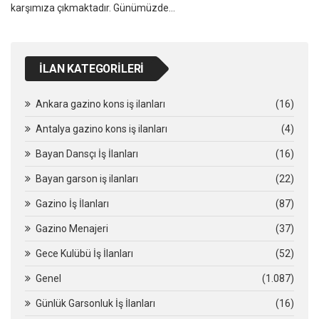
karşımıza çıkmaktadır. Günümüzde…
İLAN KATEGORILERI
Ankara gazino kons iş ilanları
(16)
Antalya gazino kons iş ilanları
(4)
Bayan Dansçı İş İlanları
(16)
Bayan garson iş ilanları
(22)
Gazino İş İlanları
(87)
Gazino Menajeri
(37)
Gece Kulübü İş İlanları
(52)
Genel
(1.087)
Günlük Garsonluk İş İlanları
(16)