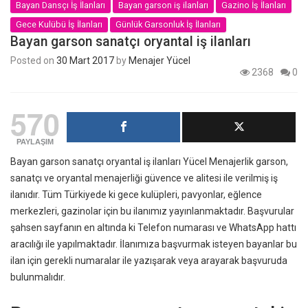
Bayan Dansçı İş İlanları
Bayan garson iş ilanları
Gazino İş İlanları
Gece Kulübü İş İlanları
Günlük Garsonluk İş İlanları
Bayan garson sanatçı oryantal iş ilanları
Posted on
30 Mart 2017
by
Menajer Yücel
2368
0
570
PAYLAŞIM
Bayan garson sanatçı oryantal iş ilanları Yücel Menajerlik garson,
sanatçı ve oryantal menajerliği güvence ve alitesi ile verilmiş iş
ilanıdır. Tüm Türkiyede ki gece kulüpleri, pavyonlar, eğlence
merkezleri, gazinolar için bu ilanımız yayınlanmaktadır. Başvurular
şahsen sayfanın en altında ki Telefon numarası ve WhatsApp hattı
aracılığı ile yapılmaktadır. İlanımıza başvurmak isteyen bayanlar bu
ilan için gerekli numaralar ile yazışarak veya arayarak başvuruda
bulunmalıdır.