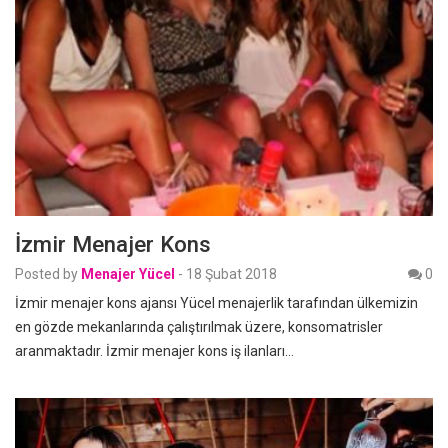
İzmir Menajer Kons
Posted by
Menajer Yücel
-
18 Şubat 2018
0
İzmir menajer kons ajansı Yücel menajerlik tarafından ülkemizin
en gözde mekanlarında çalıştırılmak üzere, konsomatrisler
aranmaktadır. İzmir menajer kons iş ilanları…