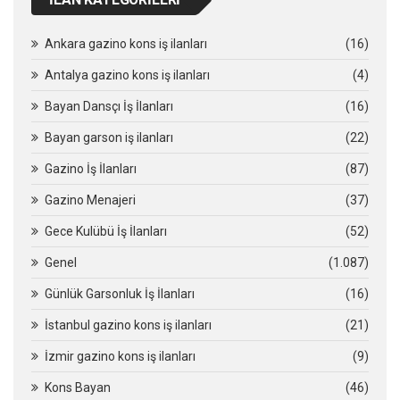
Ankara gazino kons iş ilanları
(16)
Antalya gazino kons iş ilanları
(4)
Bayan Dansçı İş İlanları
(16)
Bayan garson iş ilanları
(22)
Gazino İş İlanları
(87)
Gazino Menajeri
(37)
Gece Kulübü İş İlanları
(52)
Genel
(1.087)
Günlük Garsonluk İş İlanları
(16)
İstanbul gazino kons iş ilanları
(21)
İzmir gazino kons iş ilanları
(9)
Kons Bayan
(46)