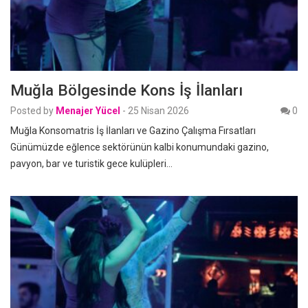
Muğla Bölgesinde Kons İş İlanları
Posted by
Menajer Yücel
-
25 Nisan 2026
0
Muğla Konsomatris İş İlanları ve Gazino Çalışma Fırsatları
Günümüzde eğlence sektörünün kalbi konumundaki gazino,
pavyon, bar ve turistik gece kulüpleri…