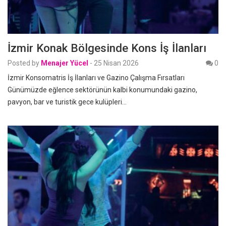
İzmir Konak Bölgesinde Kons İş İlanları
Posted by
Menajer Yücel
-
25 Nisan 2026
0
İzmir Konsomatris İş İlanları ve Gazino Çalışma Fırsatları
Günümüzde eğlence sektörünün kalbi konumundaki gazino,
pavyon, bar ve turistik gece kulüpleri…