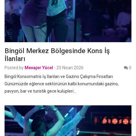
Bingöl Merkez Bölgesinde Kons İş
İlanları
Posted by
Menajer Yücel
-
25 Nisan 2026
0
Bingöl Konsomatris İş İlanları ve Gazino Çalışma Fırsatları
Günümüzde eğlence sektörünün kalbi konumundaki gazino,
pavyon, bar ve turistik gece kulüpleri…