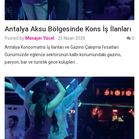
Antalya Aksu Bölgesinde Kons İş İlanları
Posted by
Menajer Yücel
-
25 Nisan 2026
0
Antalya Konsomatris İş İlanları ve Gazino Çalışma Fırsatları
Günümüzde eğlence sektörünün kalbi konumundaki gazino,
pavyon, bar ve turistik gece kulüpleri…