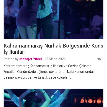
Kahramanmaraş Nurhak Bölgesinde Kons
İş İlanları
Posted by
Menajer Yücel
-
25 Nisan 2026
0
Kahramanmaraş Konsomatris İş İlanları ve Gazino Çalışma
Fırsatları Günümüzde eğlence sektörünün kalbi konumundaki
gazino, pavyon, bar ve turistik gece kulüpleri…