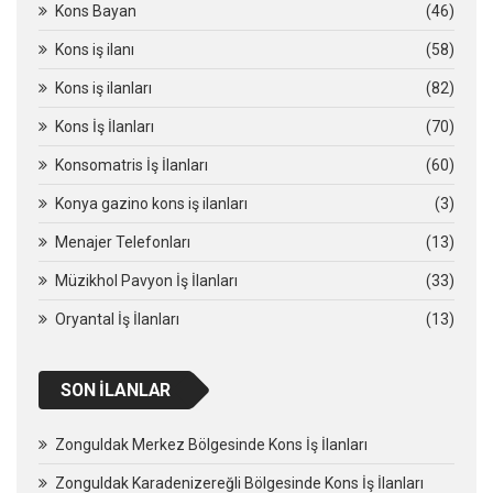
Kons Bayan
(46)
Kons iş ilanı
(58)
Kons iş ilanları
(82)
Kons İş İlanları
(70)
Konsomatris İş İlanları
(60)
Konya gazino kons iş ilanları
(3)
Menajer Telefonları
(13)
Müzikhol Pavyon İş İlanları
(33)
Oryantal İş İlanları
(13)
SON İLANLAR
Zonguldak Merkez Bölgesinde Kons İş İlanları
Zonguldak Karadenizereğli Bölgesinde Kons İş İlanları