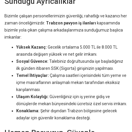
Sunduğu Ayrıcalıklar
Bizimle çalışan personellerimizin güvenliği, rahatlığı ve kazancı her
zaman önceliğimizdir.
Trabzon pavyon iş ilanları
kapsamında
bizimle yola çıkan çalışma arkadaşlarımıza sunduğumuz başlıca
imkanlar:
Yüksek Kazanç:
Gecelik ortalama 5.000 TL ile 8.000 TL
arasında değişen yüksek ve net gelir imkanı.
Sosyal Güvence:
Talebiniz doğrultusunda işe başladığınız
ilk günden itibaren SSK (Sigorta) girişinizin yapılması.
Temel İhtiyaçlar:
Çalışma saatleri içerisindeki tüm yeme ve
içme masraflarının anlaşmalı mekan tarafından eksiksiz
karşılanması.
Ulaşım Kolaylığı:
Güvenliğiniz için iş yerine gidiş ve
dönüşlerde mekan bünyesindeki ücretsiz özel servis imkanı.
Konaklama:
Şehir dışından Trabzon bölgesine gelecek
adaylar için güvenilir konaklama desteği.