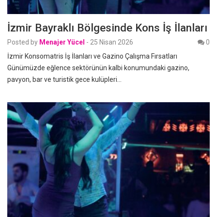
İzmir Bayraklı Bölgesinde Kons İş İlanları
Posted by
Menajer Yücel
-
25 Nisan 2026
0
İzmir Konsomatris İş İlanları ve Gazino Çalışma Fırsatları
Günümüzde eğlence sektörünün kalbi konumundaki gazino,
pavyon, bar ve turistik gece kulüpleri…