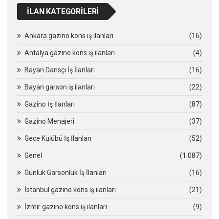
İLAN KATEGORILERI
Ankara gazino kons iş ilanları
(16)
Antalya gazino kons iş ilanları
(4)
Bayan Dansçı İş İlanları
(16)
Bayan garson iş ilanları
(22)
Gazino İş İlanları
(87)
Gazino Menajeri
(37)
Gece Kulübü İş İlanları
(52)
Genel
(1.087)
Günlük Garsonluk İş İlanları
(16)
İstanbul gazino kons iş ilanları
(21)
İzmir gazino kons iş ilanları
(9)