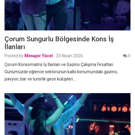
Çorum Sungurlu Bölgesinde Kons İş
İlanları
Posted by
Menajer Yücel
-
25 Nisan 2026
0
Çorum Konsomatris İş İlanları ve Gazino Çalışma Fırsatları
Günümüzde eğlence sektörünün kalbi konumundaki gazino,
pavyon, bar ve turistik gece kulüpleri…