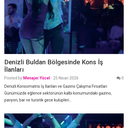
Denizli Buldan Bölgesinde Kons İş
İlanları
Posted by
Menajer Yücel
-
25 Nisan 2026
0
Denizli Konsomatris İş İlanları ve Gazino Çalışma Fırsatları
Günümüzde eğlence sektörünün kalbi konumundaki gazino,
pavyon, bar ve turistik gece kulüpleri…