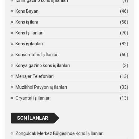
İzmir gazino kons iş ilanları
(9)
Kons Bayan
(46)
Kons iş ilanı
(58)
Kons İş İlanları
(70)
Kons iş ilanları
(82)
Konsomatris İş İlanları
(60)
Konya gazino kons iş ilanları
(3)
Menajer Telefonları
(13)
Müzikhol Pavyon İş İlanları
(33)
Oryantal İş İlanları
(13)
SON İLANLAR
Zonguldak Merkez Bölgesinde Kons İş İlanları