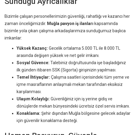
Sunduğu Ayrıcalıklar
Bizimle çalışan personellerimizin güvenliği, rahatlığı ve kazancı her
zaman önceliğimizdir.
Muğla pavyon iş ilanları
kapsamında
bizimle yola çıkan çalışma arkadaşlarımıza sunduğumuz başlıca
imkanlar:
Yüksek Kazanç:
Gecelik ortalama 5.000 TL ile 8.000 TL
arasında değişen yüksek ve net gelir imkanı.
Sosyal Güvence:
Talebiniz doğrultusunda işe başladığınız
ilk günden itibaren SSK (Sigorta) girişinizin yapılması.
Temel İhtiyaçlar:
Çalışma saatleri içerisindeki tüm yeme ve
içme masraflarının anlaşmalı mekan tarafından eksiksiz
karşılanması.
Ulaşım Kolaylığı:
Güvenliğiniz için iş yerine gidiş ve
dönüşlerde mekan bünyesindeki ücretsiz özel servis imkanı.
Konaklama:
Şehir dışından Muğla bölgesine gelecek adaylar
için güvenilir konaklama desteği.