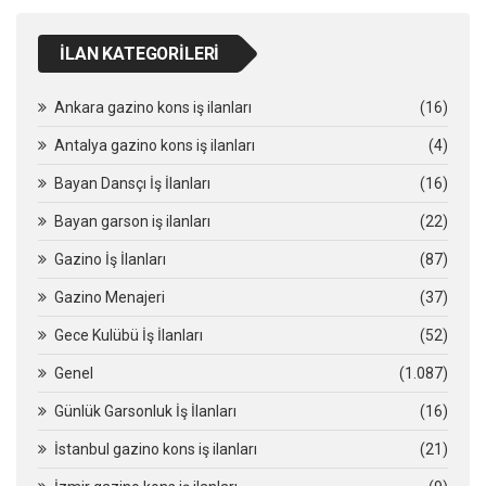
İLAN KATEGORILERI
Ankara gazino kons iş ilanları
(16)
Antalya gazino kons iş ilanları
(4)
Bayan Dansçı İş İlanları
(16)
Bayan garson iş ilanları
(22)
Gazino İş İlanları
(87)
Gazino Menajeri
(37)
Gece Kulübü İş İlanları
(52)
Genel
(1.087)
Günlük Garsonluk İş İlanları
(16)
İstanbul gazino kons iş ilanları
(21)