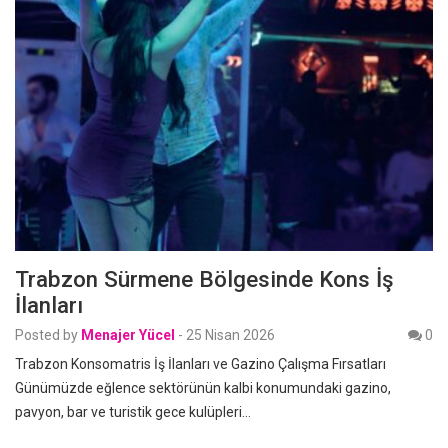
Trabzon Sürmene Bölgesinde Kons İş
İlanları
Posted by
Menajer Yücel
-
25 Nisan 2026
0
Trabzon Konsomatris İş İlanları ve Gazino Çalışma Fırsatları
Günümüzde eğlence sektörünün kalbi konumundaki gazino,
pavyon, bar ve turistik gece kulüpleri…