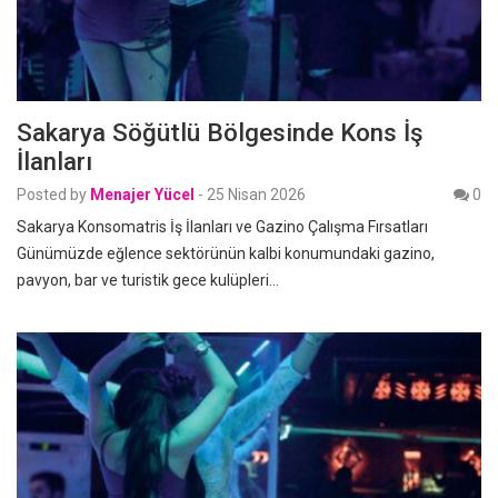
Sakarya Söğütlü Bölgesinde Kons İş
İlanları
Posted by
Menajer Yücel
-
25 Nisan 2026
0
Sakarya Konsomatris İş İlanları ve Gazino Çalışma Fırsatları
Günümüzde eğlence sektörünün kalbi konumundaki gazino,
pavyon, bar ve turistik gece kulüpleri…