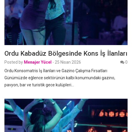
Ordu Kabadüz Bölgesinde Kons İş İlanları
Posted by
Menajer Yücel
-
25 Nisan 2026
0
Ordu Konsomatris İş İlanları ve Gazino Çalışma Fırsatları
Günümüzde eğlence sektörünün kalbi konumundaki gazino,
pavyon, bar ve turistik gece kulüpleri…