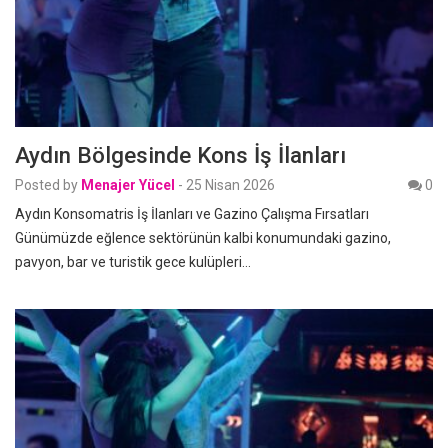
Aydın Bölgesinde Kons İş İlanları
Posted by
Menajer Yücel
-
25 Nisan 2026
0
Aydın Konsomatris İş İlanları ve Gazino Çalışma Fırsatları
Günümüzde eğlence sektörünün kalbi konumundaki gazino,
pavyon, bar ve turistik gece kulüpleri…