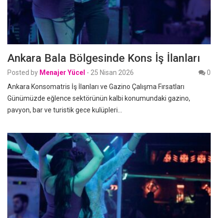
Ankara Bala Bölgesinde Kons İş İlanları
Posted by
Menajer Yücel
-
25 Nisan 2026
0
Ankara Konsomatris İş İlanları ve Gazino Çalışma Fırsatları
Günümüzde eğlence sektörünün kalbi konumundaki gazino,
pavyon, bar ve turistik gece kulüpleri…