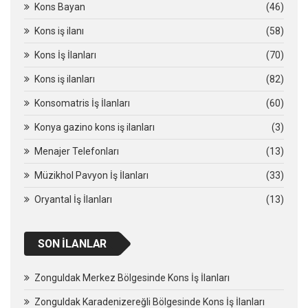
Kons Bayan
(46)
Kons iş ilanı
(58)
Kons İş İlanları
(70)
Kons iş ilanları
(82)
Konsomatris İş İlanları
(60)
Konya gazino kons iş ilanları
(3)
Menajer Telefonları
(13)
Müzikhol Pavyon İş İlanları
(33)
Oryantal İş İlanları
(13)
SON İLANLAR
Zonguldak Merkez Bölgesinde Kons İş İlanları
Zonguldak Karadenizereğli Bölgesinde Kons İş İlanları