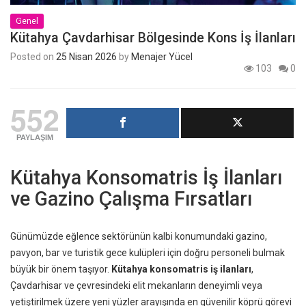
Genel
Kütahya Çavdarhisar Bölgesinde Kons İş İlanları
Posted on
25 Nisan 2026
by
Menajer Yücel
103
0
552
PAYLAŞIM
Kütahya Konsomatris İş İlanları
ve Gazino Çalışma Fırsatları
Günümüzde eğlence sektörünün kalbi konumundaki gazino,
pavyon, bar ve turistik gece kulüpleri için doğru personeli bulmak
büyük bir önem taşıyor.
Kütahya konsomatris iş ilanları
,
Çavdarhisar ve çevresindeki elit mekanların deneyimli veya
yetiştirilmek üzere yeni yüzler arayışında en güvenilir köprü görevi