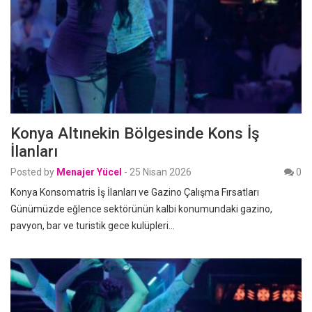
Konya Altınekin Bölgesinde Kons İş
İlanları
Posted by
Menajer Yücel
-
25 Nisan 2026
0
Konya Konsomatris İş İlanları ve Gazino Çalışma Fırsatları
Günümüzde eğlence sektörünün kalbi konumundaki gazino,
pavyon, bar ve turistik gece kulüpleri…