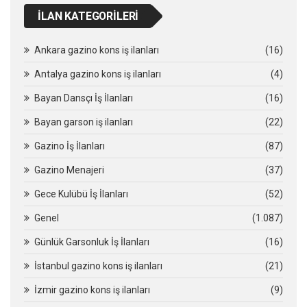
İLAN KATEGORILERI
Ankara gazino kons iş ilanları
(16)
Antalya gazino kons iş ilanları
(4)
Bayan Dansçı İş İlanları
(16)
Bayan garson iş ilanları
(22)
Gazino İş İlanları
(87)
Gazino Menajeri
(37)
Gece Kulübü İş İlanları
(52)
Genel
(1.087)
Günlük Garsonluk İş İlanları
(16)
İstanbul gazino kons iş ilanları
(21)
İzmir gazino kons iş ilanları
(9)