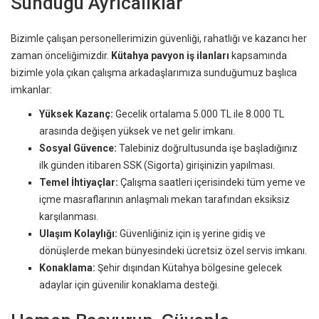
Sunduğu Ayrıcalıklar
Bizimle çalışan personellerimizin güvenliği, rahatlığı ve kazancı her
zaman önceliğimizdir.
Kütahya pavyon iş ilanları
kapsamında
bizimle yola çıkan çalışma arkadaşlarımıza sunduğumuz başlıca
imkanlar:
Yüksek Kazanç:
Gecelik ortalama 5.000 TL ile 8.000 TL
arasında değişen yüksek ve net gelir imkanı.
Sosyal Güvence:
Talebiniz doğrultusunda işe başladığınız
ilk günden itibaren SSK (Sigorta) girişinizin yapılması.
Temel İhtiyaçlar:
Çalışma saatleri içerisindeki tüm yeme ve
içme masraflarının anlaşmalı mekan tarafından eksiksiz
karşılanması.
Ulaşım Kolaylığı:
Güvenliğiniz için iş yerine gidiş ve
dönüşlerde mekan bünyesindeki ücretsiz özel servis imkanı.
Konaklama:
Şehir dışından Kütahya bölgesine gelecek
adaylar için güvenilir konaklama desteği.