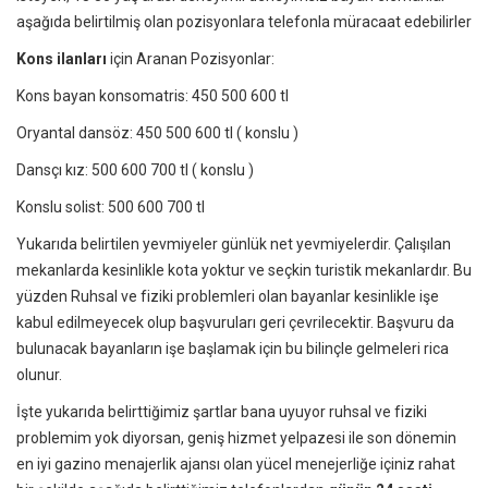
aşağıda belirtilmiş olan pozisyonlara telefonla müracaat edebilirler
Kons ilanları
için Aranan Pozisyonlar:
Kons bayan konsomatris: 450 500 600 tl
Oryantal dansöz: 450 500 600 tl ( konslu )
Dansçı kız: 500 600 700 tl ( konslu )
Konslu solist: 500 600 700 tl
Yukarıda belirtilen yevmiyeler günlük net yevmiyelerdir. Çalışılan
mekanlarda kesinlikle kota yoktur ve seçkin turistik mekanlardır. Bu
yüzden Ruhsal ve fiziki problemleri olan bayanlar kesinlikle işe
kabul edilmeyecek olup başvuruları geri çevrilecektir. Başvuru da
bulunacak bayanların işe başlamak için bu bilinçle gelmeleri rica
olunur.
İşte yukarıda belirttiğimiz şartlar bana uyuyor ruhsal ve fiziki
problemim yok diyorsan, geniş hizmet yelpazesi ile son dönemin
en iyi gazino menajerlik ajansı olan
yücel menejerliğe
içiniz rahat