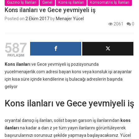
Gazino İş İlanları
Genel
Kons iş ilanları
Konsomatris İş İlanları
Kons ilanları ve Gece yevmiyeli iş
Posted on
2 Ekim 2017
by
Menajer Yücel
2061
0
587
PAYLAŞIM
Kons ilanları
ve Gece yevmiyeli iş pozisyonunda
yucelmenajerlik.com adresi bayan kons veya konsluk işi arayanlar
için kısa süre içinde kendilerine iş bulacağı adreslerin başında
geliyor
Kons ilanları ve Gece yevmiyeli iş
oryantal dansçı iş ilanları, solist bayan garson iş ilanlarından
kons
ilanları
na kadar a dan z ye tüm yayın ilanlarını görüntüleyerek
başvurularınızı sorunsuz şekilde yapmaya başlayacaksınız. Yücel