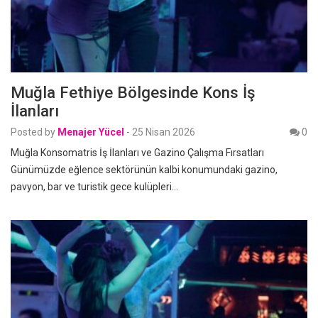
Muğla Fethiye Bölgesinde Kons İş
İlanları
Posted by
Menajer Yücel
-
25 Nisan 2026
0
Muğla Konsomatris İş İlanları ve Gazino Çalışma Fırsatları
Günümüzde eğlence sektörünün kalbi konumundaki gazino,
pavyon, bar ve turistik gece kulüpleri…