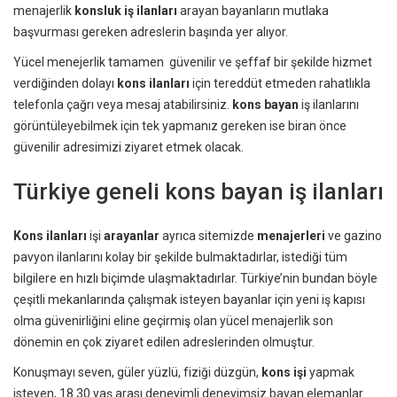
menajerlik
konsluk iş ilanları
arayan bayanların mutlaka
başvurması gereken adreslerin başında yer alıyor.
Yücel menejerlik tamamen güvenilir ve şeffaf bir şekilde hizmet
verdiğinden dolayı
kons ilanları
için tereddüt etmeden rahatlıkla
telefonla çağrı veya mesaj atabilirsiniz.
kons bayan
iş ilanlarını
görüntüleyebilmek için tek yapmanız gereken ise biran önce
güvenilir adresimizi ziyaret etmek olacak.
Türkiye geneli kons bayan iş ilanları
Kons ilanları
işi
arayanlar
ayrıca sitemizde
menajerleri
ve gazino
pavyon ilanlarını kolay bir şekilde bulmaktadırlar, istediği tüm
bilgilere en hızlı biçimde ulaşmaktadırlar. Türkiye’nin bundan böyle
çeşitli mekanlarında çalışmak isteyen bayanlar için yeni iş kapısı
olma güvenirliğini eline geçirmiş olan yücel menajerlik son
dönemin en çok ziyaret edilen adreslerinden olmuştur.
Konuşmayı seven, güler yüzlü, fiziği düzgün,
kons işi
yapmak
isteyen, 18 30 yaş arası deneyimli deneyimsiz bayan elemanlar