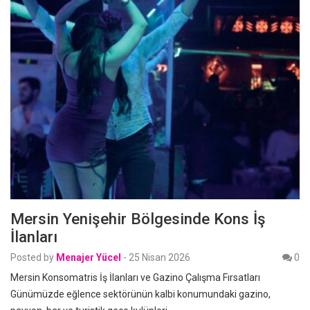
Mersin Yenişehir Bölgesinde Kons İş
İlanları
Posted by
Menajer Yücel
-
25 Nisan 2026
0
Mersin Konsomatris İş İlanları ve Gazino Çalışma Fırsatları
Günümüzde eğlence sektörünün kalbi konumundaki gazino,