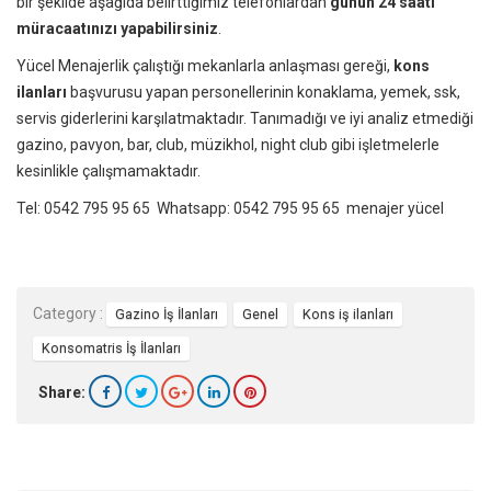
bir şekilde aşağıda belirttiğimiz telefonlardan
günün 24 saati
müracaatınızı yapabilirsiniz
.
Yücel Menajerlik çalıştığı mekanlarla anlaşması gereği,
kons
ilanları
başvurusu yapan personellerinin konaklama, yemek, ssk,
servis giderlerini karşılatmaktadır. Tanımadığı ve iyi analiz etmediği
gazino, pavyon, bar, club, müzikhol, night club gibi işletmelerle
kesinlikle çalışmamaktadır.
Tel: 0542 795 95 65 Whatsapp: 0542 795 95 65 menajer yücel
Category :
Gazino İş İlanları
Genel
Kons iş ilanları
Konsomatris İş İlanları
Share: