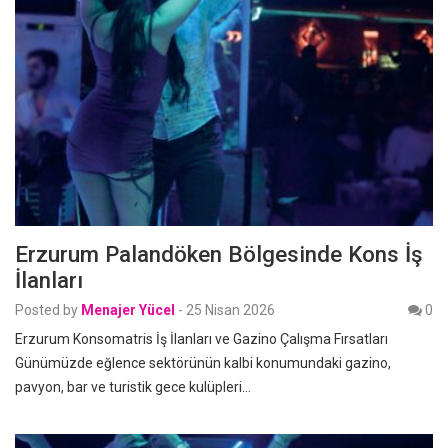
Erzurum Palandöken Bölgesinde Kons İş
İlanları
Posted by
Menajer Yücel
-
25 Nisan 2026
0
Erzurum Konsomatris İş İlanları ve Gazino Çalışma Fırsatları
Günümüzde eğlence sektörünün kalbi konumundaki gazino,
pavyon, bar ve turistik gece kulüpleri…