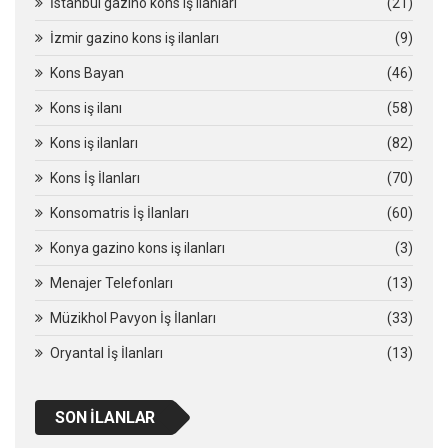
İstanbul gazino kons iş ilanları
(21)
İzmir gazino kons iş ilanları
(9)
Kons Bayan
(46)
Kons iş ilanı
(58)
Kons iş ilanları
(82)
Kons İş İlanları
(70)
Konsomatris İş İlanları
(60)
Konya gazino kons iş ilanları
(3)
Menajer Telefonları
(13)
Müzikhol Pavyon İş İlanları
(33)
Oryantal İş İlanları
(13)
SON İLANLAR