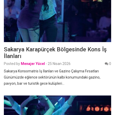
Sakarya Karapürçek Bölgesinde Kons İş
İlanları
Posted by
Menajer Yücel
-
25 Nisan 2026
0
Sakarya Konsomatris İş İlanları ve Gazino Çalışma Fırsatları
Günümüzde eğlence sektörünün kalbi konumundaki gazino,
pavyon, bar ve turistik gece kulüpleri…