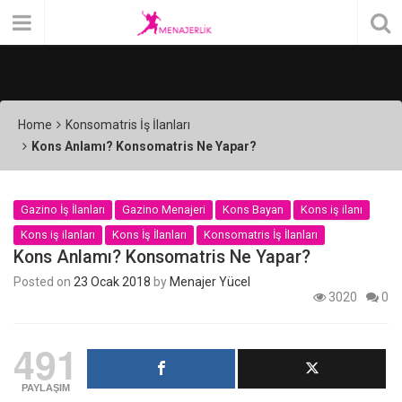
Home
Konsomatris İş İlanları
Kons Anlamı? Konsomatris Ne Yapar?
Gazino İş İlanları
Gazino Menajeri
Kons Bayan
Kons iş ilanı
Kons iş ilanları
Kons İş İlanları
Konsomatris İş İlanları
Kons Anlamı? Konsomatris Ne Yapar?
Posted on
23 Ocak 2018
by
Menajer Yücel
3020
0
491
PAYLAŞIM