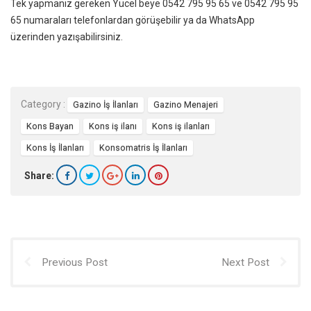
Tek yapmanız gereken Yücel beye 0542 795 95 65 ve 0542 795 95
65 numaraları telefonlardan görüşebilir ya da WhatsApp
üzerinden yazışabilirsiniz.
Category :
Gazino İş İlanları
Gazino Menajeri
Kons Bayan
Kons iş ilanı
Kons iş ilanları
Kons İş İlanları
Konsomatris İş İlanları
Share:
Previous Post
Next Post