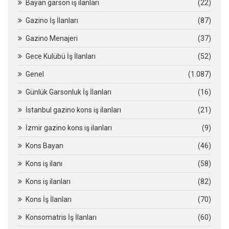
Bayan garson iş ilanları
(22)
Gazino İş İlanları
(87)
Gazino Menajeri
(37)
Gece Kulübü İş İlanları
(52)
Genel
(1.087)
Günlük Garsonluk İş İlanları
(16)
İstanbul gazino kons iş ilanları
(21)
İzmir gazino kons iş ilanları
(9)
Kons Bayan
(46)
Kons iş ilanı
(58)
Kons iş ilanları
(82)
Kons İş İlanları
(70)
Konsomatris İş İlanları
(60)