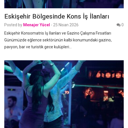
Eskişehir Bölgesinde Kons İş İlanları
Posted by
Menajer Yücel
-
25 Nisan 2026
0
Eskişehir Konsomatris İş İlanları ve Gazino Çalışma Fırsatları
Günümüzde eğlence sektörünün kalbi konumundaki gazino,
pavyon, bar ve turistik gece kulüpleri…