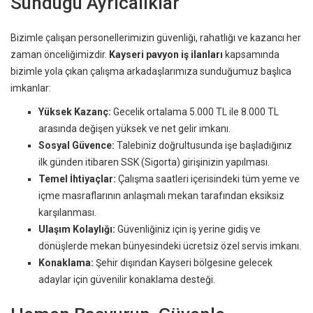
Sunduğu Ayrıcalıklar
Bizimle çalışan personellerimizin güvenliği, rahatlığı ve kazancı her
zaman önceliğimizdir.
Kayseri pavyon iş ilanları
kapsamında
bizimle yola çıkan çalışma arkadaşlarımıza sunduğumuz başlıca
imkanlar:
Yüksek Kazanç:
Gecelik ortalama 5.000 TL ile 8.000 TL
arasında değişen yüksek ve net gelir imkanı.
Sosyal Güvence:
Talebiniz doğrultusunda işe başladığınız
ilk günden itibaren SSK (Sigorta) girişinizin yapılması.
Temel İhtiyaçlar:
Çalışma saatleri içerisindeki tüm yeme ve
içme masraflarının anlaşmalı mekan tarafından eksiksiz
karşılanması.
Ulaşım Kolaylığı:
Güvenliğiniz için iş yerine gidiş ve
dönüşlerde mekan bünyesindeki ücretsiz özel servis imkanı.
Konaklama:
Şehir dışından Kayseri bölgesine gelecek
adaylar için güvenilir konaklama desteği.