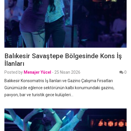
Balıkesir Savaştepe Bölgesinde Kons İş
İlanları
Posted by
Menajer Yücel
-
25 Nisan 2026
0
Balıkesir Konsomatris İş İlanları ve Gazino Çalışma Fırsatları
Günümüzde eğlence sektörünün kalbi konumundaki gazino,
pavyon, bar ve turistik gece kulüpleri…