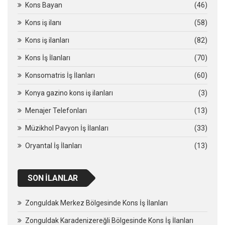
Kons Bayan
(46)
Kons iş ilanı
(58)
Kons iş ilanları
(82)
Kons İş İlanları
(70)
Konsomatris İş İlanları
(60)
Konya gazino kons iş ilanları
(3)
Menajer Telefonları
(13)
Müzikhol Pavyon İş İlanları
(33)
Oryantal İş İlanları
(13)
SON İLANLAR
Zonguldak Merkez Bölgesinde Kons İş İlanları
Zonguldak Karadenizereğli Bölgesinde Kons İş İlanları