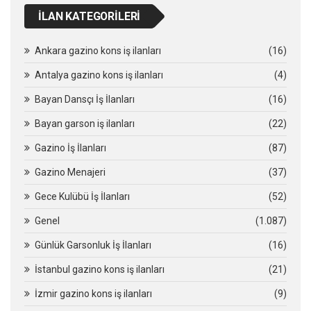
İLAN KATEGORILERI
Ankara gazino kons iş ilanları
(16)
Antalya gazino kons iş ilanları
(4)
Bayan Dansçı İş İlanları
(16)
Bayan garson iş ilanları
(22)
Gazino İş İlanları
(87)
Gazino Menajeri
(37)
Gece Kulübü İş İlanları
(52)
Genel
(1.087)
Günlük Garsonluk İş İlanları
(16)
İstanbul gazino kons iş ilanları
(21)
İzmir gazino kons iş ilanları
(9)