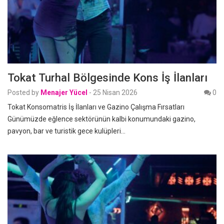
Tokat Turhal Bölgesinde Kons İş İlanları
Posted by
Menajer Yücel
-
25 Nisan 2026
0
Tokat Konsomatris İş İlanları ve Gazino Çalışma Fırsatları
Günümüzde eğlence sektörünün kalbi konumundaki gazino,
pavyon, bar ve turistik gece kulüpleri…