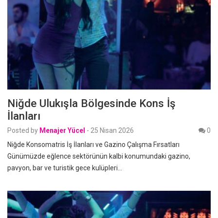
Niğde Ulukışla Bölgesinde Kons İş
İlanları
Posted by
Menajer Yücel
-
25 Nisan 2026
0
Niğde Konsomatris İş İlanları ve Gazino Çalışma Fırsatları
Günümüzde eğlence sektörünün kalbi konumundaki gazino,
pavyon, bar ve turistik gece kulüpleri…