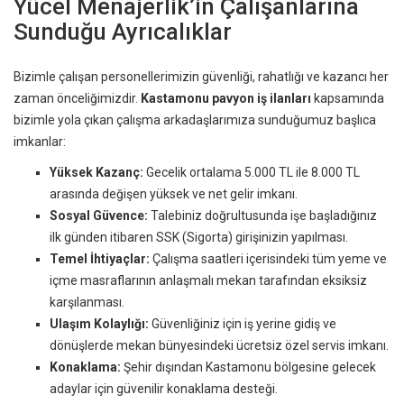
Yücel Menajerlik’in Çalışanlarına
Sunduğu Ayrıcalıklar
Bizimle çalışan personellerimizin güvenliği, rahatlığı ve kazancı her
zaman önceliğimizdir.
Kastamonu pavyon iş ilanları
kapsamında
bizimle yola çıkan çalışma arkadaşlarımıza sunduğumuz başlıca
imkanlar:
Yüksek Kazanç:
Gecelik ortalama 5.000 TL ile 8.000 TL
arasında değişen yüksek ve net gelir imkanı.
Sosyal Güvence:
Talebiniz doğrultusunda işe başladığınız
ilk günden itibaren SSK (Sigorta) girişinizin yapılması.
Temel İhtiyaçlar:
Çalışma saatleri içerisindeki tüm yeme ve
içme masraflarının anlaşmalı mekan tarafından eksiksiz
karşılanması.
Ulaşım Kolaylığı:
Güvenliğiniz için iş yerine gidiş ve
dönüşlerde mekan bünyesindeki ücretsiz özel servis imkanı.
Konaklama:
Şehir dışından Kastamonu bölgesine gelecek
adaylar için güvenilir konaklama desteği.