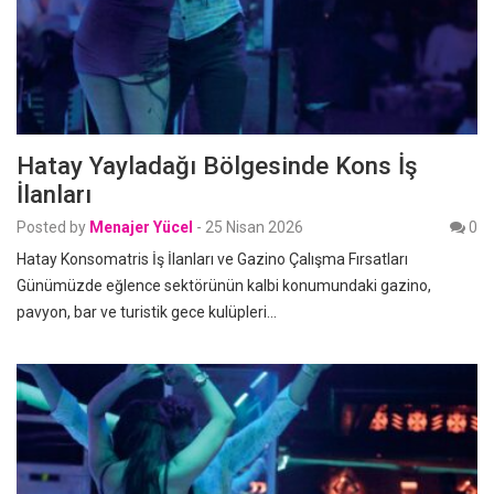
Hatay Yayladağı Bölgesinde Kons İş
İlanları
Posted by
Menajer Yücel
-
25 Nisan 2026
0
Hatay Konsomatris İş İlanları ve Gazino Çalışma Fırsatları
Günümüzde eğlence sektörünün kalbi konumundaki gazino,
pavyon, bar ve turistik gece kulüpleri…