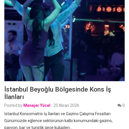
İstanbul Beyoğlu Bölgesinde Kons İş
İlanları
Posted by
Menajer Yücel
-
25 Nisan 2026
0
İstanbul Konsomatris İş İlanları ve Gazino Çalışma Fırsatları
Günümüzde eğlence sektörünün kalbi konumundaki gazino,
pavyon, bar ve turistik gece kulüpleri…