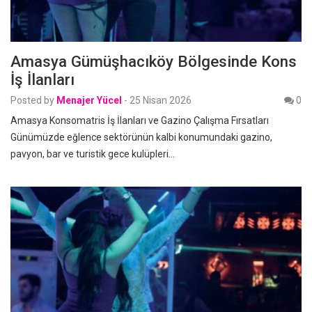
Amasya Gümüşhacıköy Bölgesinde Kons
İş İlanları
Posted by
Menajer Yücel
-
25 Nisan 2026
0
Amasya Konsomatris İş İlanları ve Gazino Çalışma Fırsatları
Günümüzde eğlence sektörünün kalbi konumundaki gazino,
pavyon, bar ve turistik gece kulüpleri…