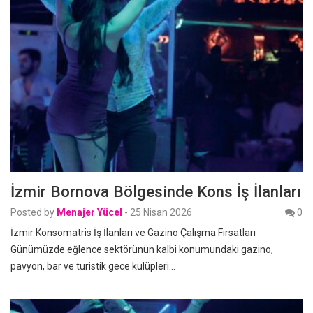
İzmir Bornova Bölgesinde Kons İş İlanları
Posted by
Menajer Yücel
-
25 Nisan 2026
0
İzmir Konsomatris İş İlanları ve Gazino Çalışma Fırsatları
Günümüzde eğlence sektörünün kalbi konumundaki gazino,
pavyon, bar ve turistik gece kulüpleri…