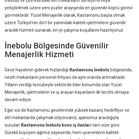
İnebolu ve çevresindeki elit mekanların deneyimli veya
yetiştirilmek üzere yeni yüzler arayışında en güvenilir köprü görevi
görmektedir. Yücel Menajerlik olarak, Kastamonu başta olmak
üzere Türkiye’nin dört bir yanındaki kaliteli işletmelere güvenilir
aracılık hizmeti sunarak, en iyi çalışma koşullarını hazırlıyoruz.
İnebolu Bölgesinde Güvenilir
Menajerlik Hizmeti
Gece hayatının giderek hızlandığı
Kastamonu İnebolu
bölgesinde,
nezih mekanların personel ihtiyacı da aynı oranda artmaktadır.
Yılların verdiği tecrübeyle sektörde lider konumda olan Yücel
Menajerlik, işletmelerin ve iş arayan bayanların ilk tercihi olmaya
devam ediyor.
Eğer siz de Kastamonu gecelerinde yüksek kazanç hedefliyor ve
elit mekanlarda çalışmak istiyorsanız, ajansımız aracılığıyla
sunulan
Kastamonu İnebolu kons iş ilanları
tam size göre.
Sürekli büyüyen ağımız sayesinde, hem işverenlerin kaliteli