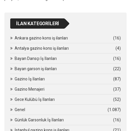
İLAN KATEGORILERI
Ankara gazino kons iş ilanları
(16)
Antalya gazino kons iş ilanları
(4)
Bayan Dansçı İş İlanları
(16)
Bayan garson iş ilanları
(22)
Gazino İş İlanları
(87)
Gazino Menajeri
(37)
Gece Kulübü İş İlanları
(52)
Genel
(1.087)
Günlük Garsonluk İş İlanları
(16)
İstanbul gazino kons iş ilanları
(21)