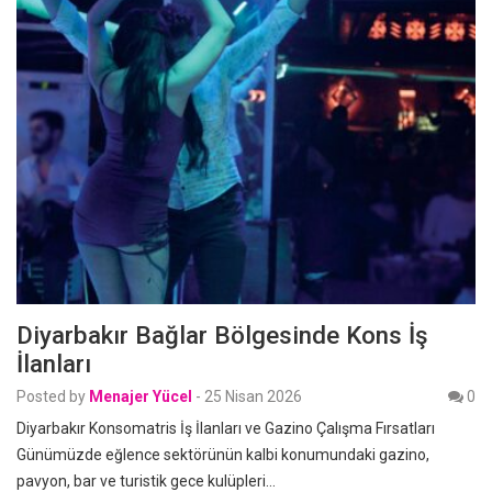
Diyarbakır Bağlar Bölgesinde Kons İş
İlanları
Posted by
Menajer Yücel
-
25 Nisan 2026
0
Diyarbakır Konsomatris İş İlanları ve Gazino Çalışma Fırsatları
Günümüzde eğlence sektörünün kalbi konumundaki gazino,
pavyon, bar ve turistik gece kulüpleri…