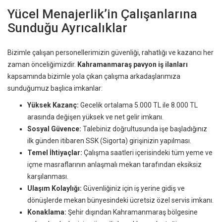
Yücel Menajerlik’in Çalışanlarına
Sunduğu Ayrıcalıklar
Bizimle çalışan personellerimizin güvenliği, rahatlığı ve kazancı her
zaman önceliğimizdir.
Kahramanmaraş pavyon iş ilanları
kapsamında bizimle yola çıkan çalışma arkadaşlarımıza
sunduğumuz başlıca imkanlar:
Yüksek Kazanç:
Gecelik ortalama 5.000 TL ile 8.000 TL
arasında değişen yüksek ve net gelir imkanı.
Sosyal Güvence:
Talebiniz doğrultusunda işe başladığınız
ilk günden itibaren SSK (Sigorta) girişinizin yapılması.
Temel İhtiyaçlar:
Çalışma saatleri içerisindeki tüm yeme ve
içme masraflarının anlaşmalı mekan tarafından eksiksiz
karşılanması.
Ulaşım Kolaylığı:
Güvenliğiniz için iş yerine gidiş ve
dönüşlerde mekan bünyesindeki ücretsiz özel servis imkanı.
Konaklama:
Şehir dışından Kahramanmaraş bölgesine