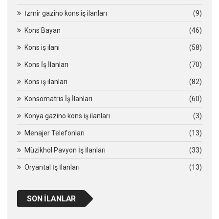
İzmir gazino kons iş ilanları
(9)
Kons Bayan
(46)
Kons iş ilanı
(58)
Kons İş İlanları
(70)
Kons iş ilanları
(82)
Konsomatris İş İlanları
(60)
Konya gazino kons iş ilanları
(3)
Menajer Telefonları
(13)
Müzikhol Pavyon İş İlanları
(33)
Oryantal İş İlanları
(13)
SON İLANLAR