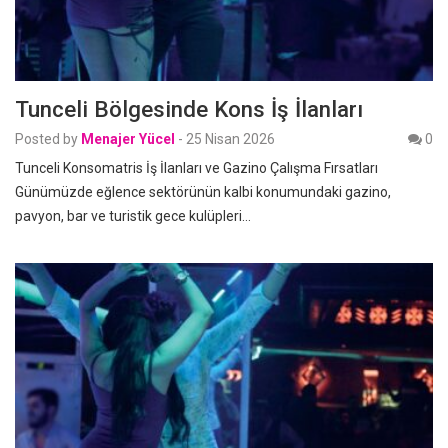
Tunceli Bölgesinde Kons İş İlanları
Posted by
Menajer Yücel
-
25 Nisan 2026
0
Tunceli Konsomatris İş İlanları ve Gazino Çalışma Fırsatları
Günümüzde eğlence sektörünün kalbi konumundaki gazino,
pavyon, bar ve turistik gece kulüpleri…