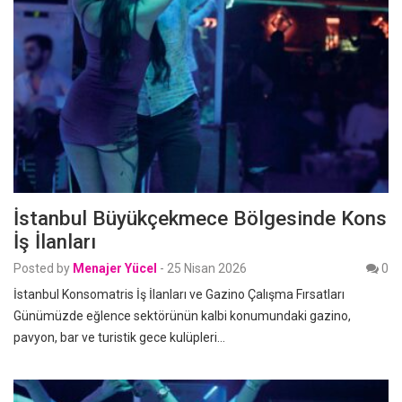
İstanbul Büyükçekmece Bölgesinde Kons
İş İlanları
Posted by
Menajer Yücel
-
25 Nisan 2026
0
İstanbul Konsomatris İş İlanları ve Gazino Çalışma Fırsatları
Günümüzde eğlence sektörünün kalbi konumundaki gazino,
pavyon, bar ve turistik gece kulüpleri…