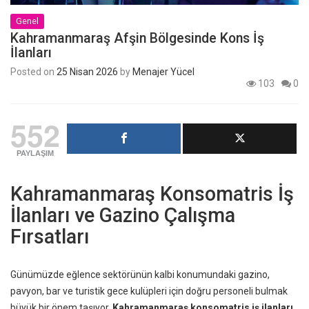
Genel
Kahramanmaraş Afşin Bölgesinde Kons İş
İlanları
Posted on
25 Nisan 2026
by
Menajer Yücel
103
0
552
PAYLAŞIM
Kahramanmaraş Konsomatris İş
İlanları ve Gazino Çalışma
Fırsatları
Günümüzde eğlence sektörünün kalbi konumundaki gazino,
pavyon, bar ve turistik gece kulüpleri için doğru personeli bulmak
büyük bir önem taşıyor.
Kahramanmaraş konsomatris iş ilanları
,