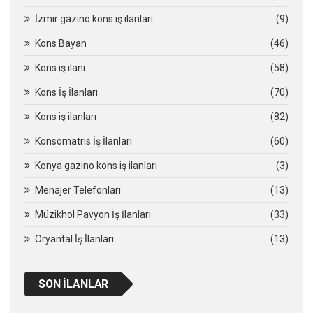
İzmir gazino kons iş ilanları
(9)
Kons Bayan
(46)
Kons iş ilanı
(58)
Kons İş İlanları
(70)
Kons iş ilanları
(82)
Konsomatris İş İlanları
(60)
Konya gazino kons iş ilanları
(3)
Menajer Telefonları
(13)
Müzikhol Pavyon İş İlanları
(33)
Oryantal İş İlanları
(13)
SON İLANLAR