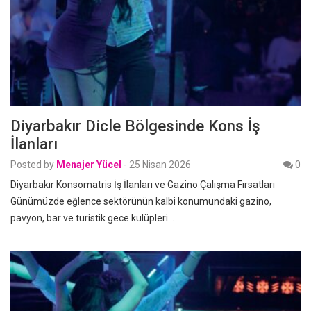
Diyarbakır Dicle Bölgesinde Kons İş
İlanları
Posted by
Menajer Yücel
-
25 Nisan 2026
0
Diyarbakır Konsomatris İş İlanları ve Gazino Çalışma Fırsatları
Günümüzde eğlence sektörünün kalbi konumundaki gazino,
pavyon, bar ve turistik gece kulüpleri…