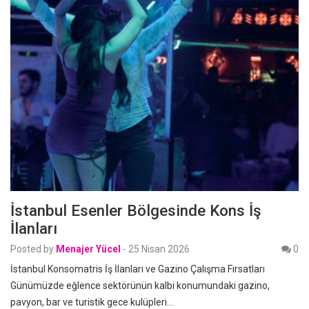
İstanbul Esenler Bölgesinde Kons İş
İlanları
Posted by
Menajer Yücel
-
25 Nisan 2026
0
İstanbul Konsomatris İş İlanları ve Gazino Çalışma Fırsatları
Günümüzde eğlence sektörünün kalbi konumundaki gazino,
pavyon, bar ve turistik gece kulüpleri…