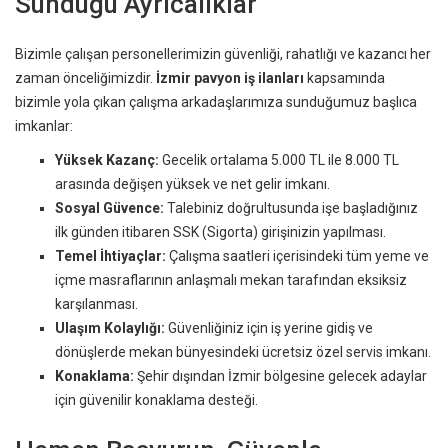
Sunduğu Ayrıcalıklar
Bizimle çalışan personellerimizin güvenliği, rahatlığı ve kazancı her
zaman önceliğimizdir.
İzmir pavyon iş ilanları
kapsamında
bizimle yola çıkan çalışma arkadaşlarımıza sunduğumuz başlıca
imkanlar:
Yüksek Kazanç:
Gecelik ortalama 5.000 TL ile 8.000 TL
arasında değişen yüksek ve net gelir imkanı.
Sosyal Güvence:
Talebiniz doğrultusunda işe başladığınız
ilk günden itibaren SSK (Sigorta) girişinizin yapılması.
Temel İhtiyaçlar:
Çalışma saatleri içerisindeki tüm yeme ve
içme masraflarının anlaşmalı mekan tarafından eksiksiz
karşılanması.
Ulaşım Kolaylığı:
Güvenliğiniz için iş yerine gidiş ve
dönüşlerde mekan bünyesindeki ücretsiz özel servis imkanı.
Konaklama:
Şehir dışından İzmir bölgesine gelecek adaylar
için güvenilir konaklama desteği.