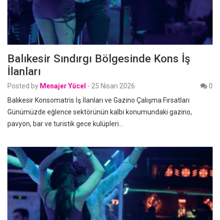
Balıkesir Sındırgı Bölgesinde Kons İş
İlanları
Posted by
Menajer Yücel
-
25 Nisan 2026
0
Balıkesir Konsomatris İş İlanları ve Gazino Çalışma Fırsatları
Günümüzde eğlence sektörünün kalbi konumundaki gazino,
pavyon, bar ve turistik gece kulüpleri…