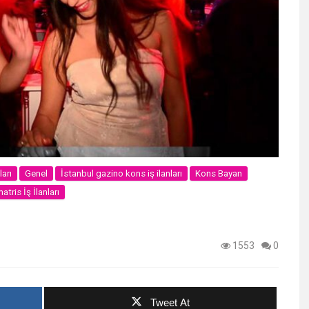
ları
Genel
İstanbul gazino kons iş ilanları
Kons Bayan
tris İş İlanları
1553
0
Tweet At