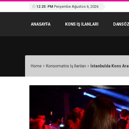
12:25: PM
Perşembe Ağustos 6, 2026
ANASAYFA
KONS IŞ ILANLARI
DANSÖZ
Home
Konsomatris İş İlanları
İstanbulda Kons Ara