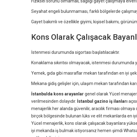
Fiziksel sorunu olmamalı, sağlığı gayet çalışmaya elverişl
Seyahat engeli bulunmaması, farklı bölgelerde çalışmaya 
Gayet bakımlı ve özellikle giyimi, kişisel bakımı, görün
Kons Olarak Çalışacak Bayanl
İstenmesi durumunda sigortası başlatılacaktır.
Konaklama sıkıntısı olmayacak, istenmesi durumunda yer
Yemek, gıda gibi masraflar mekan tarafından en iyi şeki
Mekana gidiş gelişler için, ulaşım mekan tarafından karş
İstanbulda kons arayanlar
genel olarak Yücel menajerl
verilmesinden dolayıdır.
İstanbul gazino iş ilanları
açısı
menajerlik her alanda güvenilir, aracılık firması olmay
birçok bölgesinde bulunan lüks ve elit mekanlarda en iyi i
Yücel menajerlik, kons olarak çalışacak bayanlara yüksek
iyi mekanda iş bulmak istiyorsanız hemen şimdi Whats