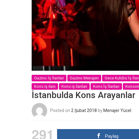
Gazino İş İlanları
Gazino Menajeri
Gece Kulübü İş İlan
Kons iş ilanı
Kons iş ilanları
Kons İş İlanları
Konsoma
İstanbulda Kons Arayanlar
Posted on
2 Şubat 2018
by
Menajer Yücel
291
Paylaş