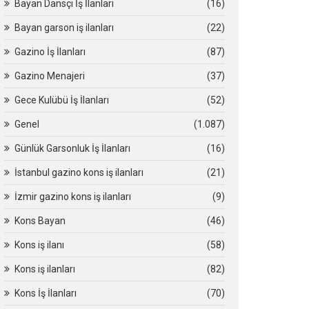
Bayan Dansçı İş İlanları
(16)
Bayan garson iş ilanları
(22)
Gazino İş İlanları
(87)
Gazino Menajeri
(37)
Gece Kulübü İş İlanları
(52)
Genel
(1.087)
Günlük Garsonluk İş İlanları
(16)
İstanbul gazino kons iş ilanları
(21)
İzmir gazino kons iş ilanları
(9)
Kons Bayan
(46)
Kons iş ilanı
(58)
Kons iş ilanları
(82)
Kons İş İlanları
(70)