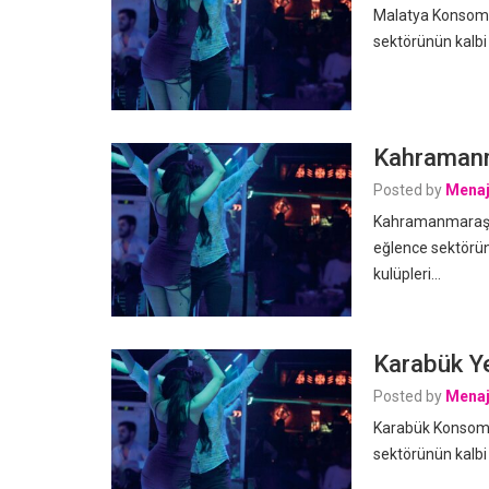
Malatya Konsomat
sektörünün kalbi
Kahramanm
Posted by
Menaj
Kahramanmaraş K
eğlence sektörün
kulüpleri…
Karabük Ye
Posted by
Menaj
Karabük Konsomat
sektörünün kalbi