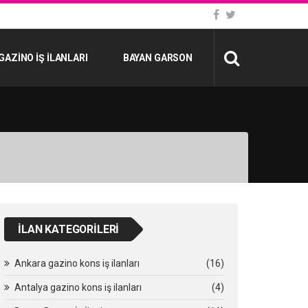
GAZINO İŞ İLANLARI
BAYAN GARSON
İLAN KATEGORILERI
Ankara gazino kons iş ilanları
(16)
Antalya gazino kons iş ilanları
(4)