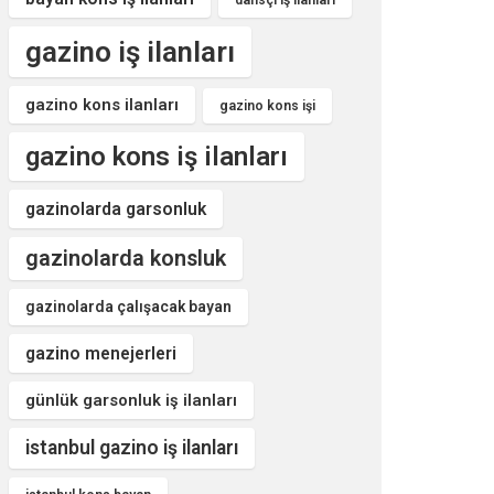
dansçı iş ilanları
gazino iş ilanları
gazino kons ilanları
gazino kons işi
gazino kons iş ilanları
gazinolarda garsonluk
gazinolarda konsluk
gazinolarda çalışacak bayan
gazino menejerleri
günlük garsonluk iş ilanları
istanbul gazino iş ilanları