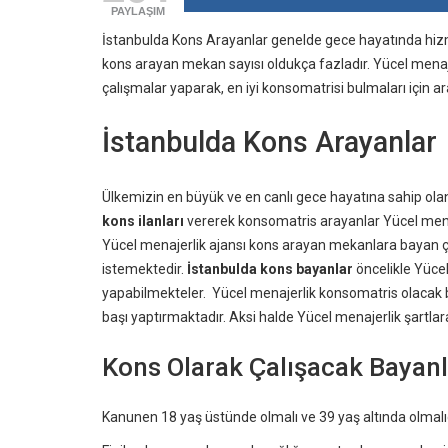
PAYLAŞIM
İstanbulda Kons Arayanlar genelde gece hayatında hiz
kons arayan mekan sayısı oldukça fazladır. Yücel menaj
çalışmalar yaparak, en iyi konsomatrisi bulmaları için ar
İstanbulda Kons Arayanlar
Ülkemizin en büyük ve en canlı gece hayatına sahip olan
kons ilanları
vererek konsomatris arayanlar Yücel menajer
Yücel menajerlik ajansı kons arayan mekanlara bayan çal
istemektedir.
İstanbulda kons bayanlar
öncelikle Yücel
yapabilmekteler. Yücel menajerlik konsomatris olacak ba
başı yaptırmaktadır. Aksi halde Yücel menajerlik şartl
Kons Olarak Çalışacak Bayanla
Kanunen 18 yaş üstünde olmalı ve 39 yaş altında olmalıd