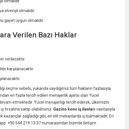
i olmalıdır.
elverişli olmalıdır.
ümü gayet uygun olmalıdır.
ara Verilen Bazı Haklar
 verilecektir.
lde karşılanacaktır.
ılanacaktır.
iği seçme sebebi, yukarıda saydığımız tüm hakların fazlasıyla
ndan en fazla tercih edilen menajerlik ajansı olan Yücel
a devam etmektedir. Yücel menajerliği tercih ederek, ülkemizin
ş fırsatına sahip olabilirsiniz.
Gazino kons iş ilanları
vasıtasıyla
 kazançlar sağladığı gibi, en elit mekanlarda iş bulmaktadır. En
app: +90 544 219 13 37 numarasından bizimle iletişim