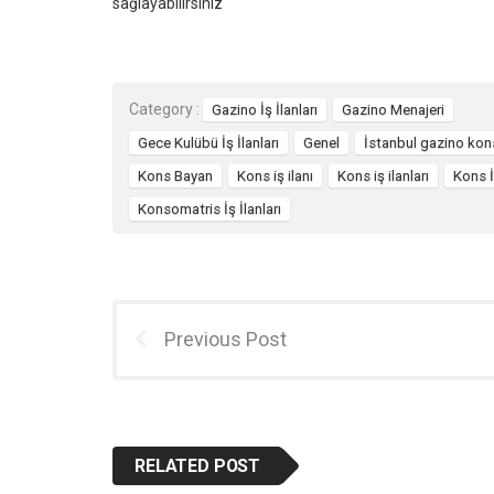
sağlayabilirsiniz
Category :
Gazino İş İlanları
Gazino Menajeri
Gece Kulübü İş İlanları
Genel
İstanbul gazino kons 
Kons Bayan
Kons iş ilanı
Kons iş ilanları
Kons İ
Konsomatris İş İlanları
Previous Post
RELATED POST