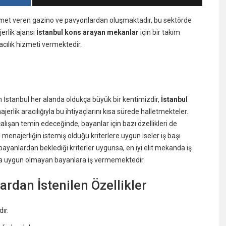
met veren gazino ve pavyonlardan oluşmaktadır, bu sektörde
erlik ajansı
İstanbul kons arayan mekanlar
için bir takım
acılık hizmeti vermektedir.
 İstanbul her alanda oldukça büyük bir kentimizdir,
İstanbul
lik aracılığıyla bu ihtiyaçlarını kısa sürede halletmekteler.
ışan temin edeceğinde, bayanlar için bazı özellikleri de
 menajerliğin istemiş olduğu kriterlere uygun iseler iş başı
yanlardan beklediği kriterler uygunsa, en iyi elit mekanda iş
ara uygun olmayan bayanlara iş vermemektedir.
rdan İstenilen Özellikler
ır.