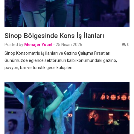
Sinop Bölgesinde Kons İş İlanları
Posted by
Menajer Yücel
-
25 Nisan 2026
0
Sinop Konsomatris İş İlanları ve Gazino Çalışma Fırsatları
Günümüzde eğlence sektörünün kalbi konumundaki gazino,
pavyon, bar ve turistik gece kulüpleri…