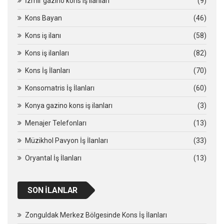
İzmir gazino kons iş ilanları
(9)
Kons Bayan
(46)
Kons iş ilanı
(58)
Kons iş ilanları
(82)
Kons İş İlanları
(70)
Konsomatris İş İlanları
(60)
Konya gazino kons iş ilanları
(3)
Menajer Telefonları
(13)
Müzikhol Pavyon İş İlanları
(33)
Oryantal İş İlanları
(13)
SON İLANLAR
Zonguldak Merkez Bölgesinde Kons İş İlanları