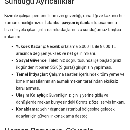
Sunduğu Ayrıcalıklar
Bizimle çalışan personellerimizin güvenliği, rahatlığı ve kazancı her
zaman önceliğimizdir.
İstanbul pavyon iş ilanları
kapsamında
bizimle yola çıkan çalışma arkadaşlarımıza sunduğumuz başlıca
imkanlar:
Yüksek Kazanç:
Gecelik ortalama 5.000 TL ile 8.000 TL
arasında değişen yüksek ve net gelir imkanı.
Sosyal Güvence:
Talebiniz doğrultusunda işe başladığınız
ilk günden itibaren SSK (Sigorta) girişinizin yapılması.
Temel İhtiyaçlar:
Çalışma saatleri içerisindeki tüm yeme ve
içme masraflarının anlaşmalı mekan tarafından eksiksiz
karşılanması.
Ulaşım Kolaylığı:
Güvenliğiniz için iş yerine gidiş ve
dönüşlerde mekan bünyesindeki ücretsiz özel servis imkanı.
Konaklama:
Şehir dışından İstanbul bölgesine gelecek
adaylar için güvenilir konaklama desteği.