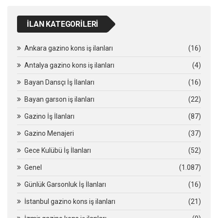
İLAN KATEGORILERI
Ankara gazino kons iş ilanları
(16)
Antalya gazino kons iş ilanları
(4)
Bayan Dansçı İş İlanları
(16)
Bayan garson iş ilanları
(22)
Gazino İş İlanları
(87)
Gazino Menajeri
(37)
Gece Kulübü İş İlanları
(52)
Genel
(1.087)
Günlük Garsonluk İş İlanları
(16)
İstanbul gazino kons iş ilanları
(21)