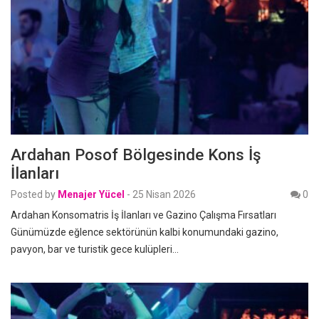
Ardahan Posof Bölgesinde Kons İş
İlanları
Posted by
Menajer Yücel
-
25 Nisan 2026
0
Ardahan Konsomatris İş İlanları ve Gazino Çalışma Fırsatları
Günümüzde eğlence sektörünün kalbi konumundaki gazino,
pavyon, bar ve turistik gece kulüpleri…