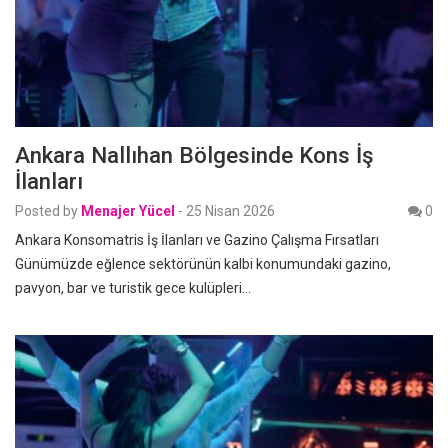
Ankara Nallıhan Bölgesinde Kons İş
İlanları
Posted by
Menajer Yücel
-
25 Nisan 2026
0
Ankara Konsomatris İş İlanları ve Gazino Çalışma Fırsatları
Günümüzde eğlence sektörünün kalbi konumundaki gazino,
pavyon, bar ve turistik gece kulüpleri…