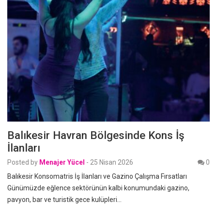
Balıkesir Havran Bölgesinde Kons İş
İlanları
Posted by
Menajer Yücel
-
25 Nisan 2026
0
Balıkesir Konsomatris İş İlanları ve Gazino Çalışma Fırsatları
Günümüzde eğlence sektörünün kalbi konumundaki gazino,
pavyon, bar ve turistik gece kulüpleri…