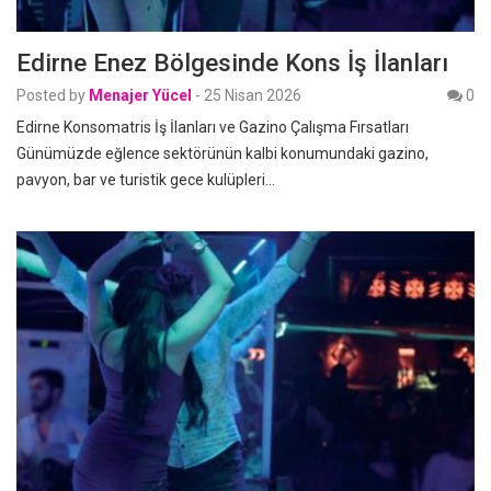
Edirne Enez Bölgesinde Kons İş İlanları
Posted by
Menajer Yücel
-
25 Nisan 2026
0
Edirne Konsomatris İş İlanları ve Gazino Çalışma Fırsatları
Günümüzde eğlence sektörünün kalbi konumundaki gazino,
pavyon, bar ve turistik gece kulüpleri…