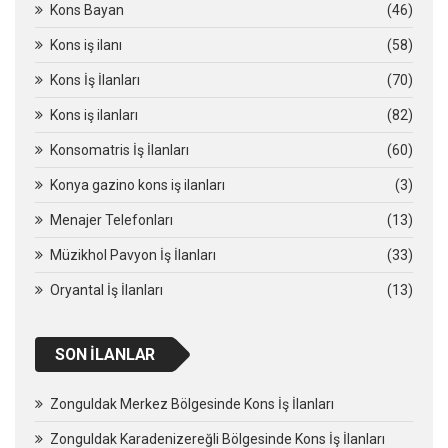
Kons Bayan
(46)
Kons iş ilanı
(58)
Kons İş İlanları
(70)
Kons iş ilanları
(82)
Konsomatris İş İlanları
(60)
Konya gazino kons iş ilanları
(3)
Menajer Telefonları
(13)
Müzikhol Pavyon İş İlanları
(33)
Oryantal İş İlanları
(13)
SON İLANLAR
Zonguldak Merkez Bölgesinde Kons İş İlanları
Zonguldak Karadenizereğli Bölgesinde Kons İş İlanları