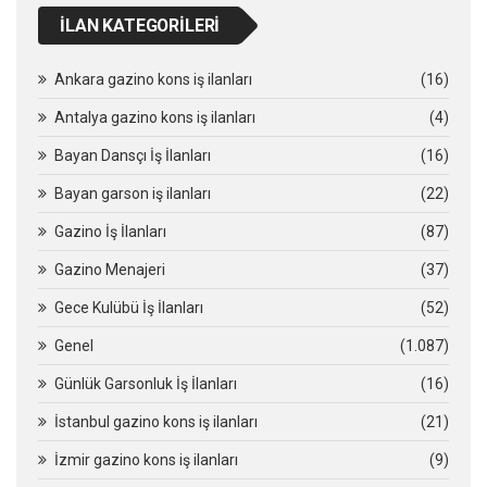
İLAN KATEGORILERI
Ankara gazino kons iş ilanları
(16)
Antalya gazino kons iş ilanları
(4)
Bayan Dansçı İş İlanları
(16)
Bayan garson iş ilanları
(22)
Gazino İş İlanları
(87)
Gazino Menajeri
(37)
Gece Kulübü İş İlanları
(52)
Genel
(1.087)
Günlük Garsonluk İş İlanları
(16)
İstanbul gazino kons iş ilanları
(21)
İzmir gazino kons iş ilanları
(9)