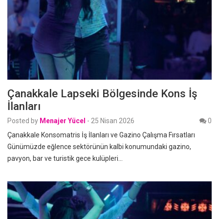
Çanakkale Lapseki Bölgesinde Kons İş
İlanları
Posted by
Menajer Yücel
-
25 Nisan 2026
0
Çanakkale Konsomatris İş İlanları ve Gazino Çalışma Fırsatları
Günümüzde eğlence sektörünün kalbi konumundaki gazino,
pavyon, bar ve turistik gece kulüpleri…