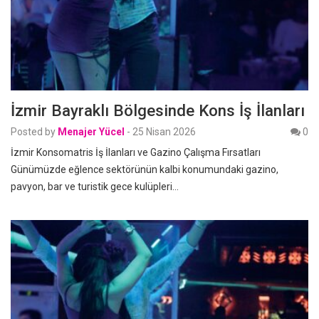
İzmir Bayraklı Bölgesinde Kons İş İlanları
Posted by
Menajer Yücel
-
25 Nisan 2026
0
İzmir Konsomatris İş İlanları ve Gazino Çalışma Fırsatları
Günümüzde eğlence sektörünün kalbi konumundaki gazino,
pavyon, bar ve turistik gece kulüpleri…