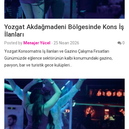
Yozgat Akdağmadeni Bölgesinde Kons İş
İlanları
Posted by
Menajer Yücel
-
25 Nisan 2026
0
Yozgat Konsomatris İş İlanları ve Gazino Çalışma Fırsatları
Günümüzde eğlence sektörünün kalbi konumundaki gazino,
pavyon, bar ve turistik gece kulüpleri…