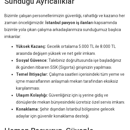
Sunduğu Ayrıcalıklar
Bizimle çalışan personellerimizin güvenliği, rahatlığı ve kazancı her
zaman önceliğimizdir.
İstanbul pavyon iş ilanları
kapsamında
bizimle yola çıkan çalışma arkadaşlarımıza sunduğumuz başlıca
imkanlar:
Yüksek Kazanç:
Gecelik ortalama 5.000 TL ile 8.000 TL
arasında değişen yüksek ve net gelir imkanı.
Sosyal Güvence:
Talebiniz doğrultusunda işe başladığınız
ilk günden itibaren SSK (Sigorta) girişinizin yapılması.
Temel İhtiyaçlar:
Çalışma saatleri içerisindeki tüm yeme ve
içme masraflarının anlaşmalı mekan tarafından eksiksiz
karşılanması.
Ulaşım Kolaylığı:
Güvenliğiniz için iş yerine gidiş ve
dönüşlerde mekan bünyesindeki ücretsiz özel servis imkanı.
Konaklama:
Şehir dışından İstanbul bölgesine gelecek
adaylar için güvenilir konaklama desteği.