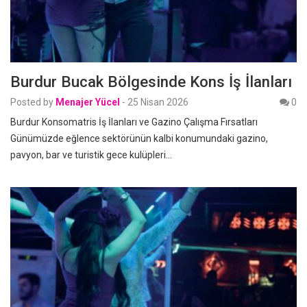
Burdur Bucak Bölgesinde Kons İş İlanları
Posted by
Menajer Yücel
-
25 Nisan 2026
0
Burdur Konsomatris İş İlanları ve Gazino Çalışma Fırsatları
Günümüzde eğlence sektörünün kalbi konumundaki gazino,
pavyon, bar ve turistik gece kulüpleri…