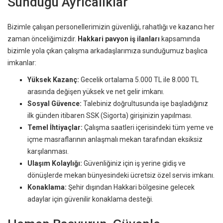
Sunduğu Ayrıcalıklar
Bizimle çalışan personellerimizin güvenliği, rahatlığı ve kazancı her
zaman önceliğimizdir.
Hakkari pavyon iş ilanları
kapsamında
bizimle yola çıkan çalışma arkadaşlarımıza sunduğumuz başlıca
imkanlar:
Yüksek Kazanç:
Gecelik ortalama 5.000 TL ile 8.000 TL
arasında değişen yüksek ve net gelir imkanı.
Sosyal Güvence:
Talebiniz doğrultusunda işe başladığınız
ilk günden itibaren SSK (Sigorta) girişinizin yapılması.
Temel İhtiyaçlar:
Çalışma saatleri içerisindeki tüm yeme ve
içme masraflarının anlaşmalı mekan tarafından eksiksiz
karşılanması.
Ulaşım Kolaylığı:
Güvenliğiniz için iş yerine gidiş ve
dönüşlerde mekan bünyesindeki ücretsiz özel servis imkanı.
Konaklama:
Şehir dışından Hakkari bölgesine gelecek
adaylar için güvenilir konaklama desteği.