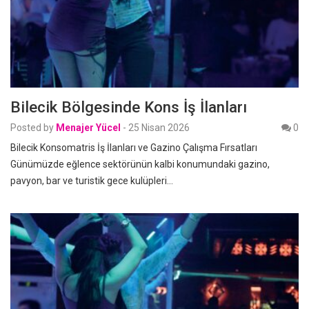
Bilecik Bölgesinde Kons İş İlanları
Posted by
Menajer Yücel
-
25 Nisan 2026
0
Bilecik Konsomatris İş İlanları ve Gazino Çalışma Fırsatları
Günümüzde eğlence sektörünün kalbi konumundaki gazino,
pavyon, bar ve turistik gece kulüpleri…