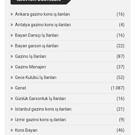
Ankara gazino kons iş ilanları
(16)
Antalya gazino kons iş ilanları
(4)
Bayan Dansçı İş İlanları
(16)
Bayan garson iş ilanları
(22)
Gazino İş İlanları
(87)
Gazino Menajeri
(37)
Gece Kulübü İş İlanları
(52)
Genel
(1.087)
Günlük Garsonluk İş İlanları
(16)
İstanbul gazino kons iş ilanları
(21)
İzmir gazino kons iş ilanları
(9)
Kons Bayan
(46)