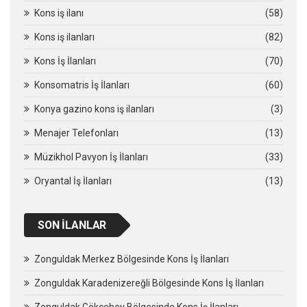
Kons iş ilanı
(58)
Kons iş ilanları
(82)
Kons İş İlanları
(70)
Konsomatris İş İlanları
(60)
Konya gazino kons iş ilanları
(3)
Menajer Telefonları
(13)
Müzikhol Pavyon İş İlanları
(33)
Oryantal İş İlanları
(13)
SON İLANLAR
Zonguldak Merkez Bölgesinde Kons İş İlanları
Zonguldak Karadenizereğli Bölgesinde Kons İş İlanları
Zonguldak Gökçebey Bölgesinde Kons İş İlanları