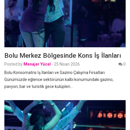
Bolu Merkez Bölgesinde Kons İş İlanları
Posted by
Menajer Yücel
-
25 Nisan 2026
0
Bolu Konsomatris İş İlanları ve Gazino Çalışma Fırsatları
Günümüzde eğlence sektörünün kalbi konumundaki gazino,
pavyon, bar ve turistik gece kulüpleri…