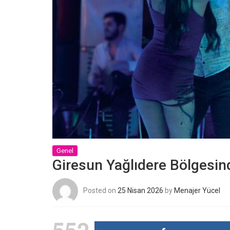
Genel
Giresun Yağlıdere Bölgesind
Posted on
25 Nisan 2026
by
Menajer Yücel
552