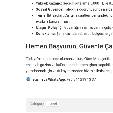
Yüksek Kazanç:
Gecelik ortalama 5.000 TL ile 8.
Sosyal Güvence:
Talebiniz doğrultusunda işe başl
Temel İhtiyaçlar:
Çalışma saatleri içerisindeki 
eksiksiz karşılanması.
Ulaşım Kolaylığı:
Güvenliğiniz için iş yerine gid
Konaklama:
Şehir dışından Giresun bölgesine gel
Hemen Başvurun, Güvenle Çal
Türkiye’nin neresinde olursanız olun, Yücel Menajerlik 
en nezih gazino ve kulüplerinde hemen işbaşı yapabilirs
yararlanmak için vakit kaybetmeden bizimle iletişime g
İletişim ve WhatsApp:
+90 544 219 13 37
Category :
Genel