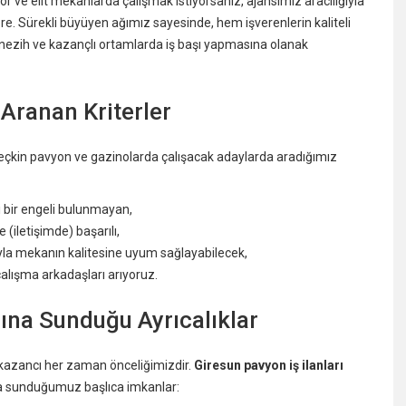
r ve elit mekanlarda çalışmak istiyorsanız, ajansımız aracılığıyla
e. Sürekli büyüyen ağımız sayesinde, hem işverenlerin kaliteli
, nezih ve kazançlı ortamlarda iş başı yapmasına olanak
 Aranan Kriterler
seçkin pavyon ve gazinolarda çalışacak adaylarda aradığımız
i bir engeli bulunmayan,
 (iletişimde) başarılı,
yla mekanın kalitesine uyum sağlayabilecek,
lışma arkadaşları arıyoruz.
rına Sunduğu Ayrıcalıklar
e kazancı her zaman önceliğimizdir.
Giresun pavyon iş ilanları
a sunduğumuz başlıca imkanlar: