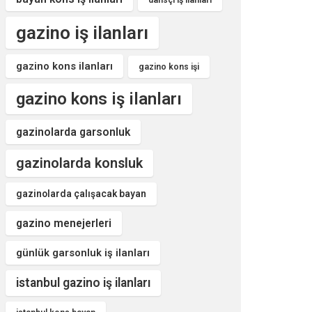
dansçı iş ilanları
gazino iş ilanları
gazino kons ilanları
gazino kons işi
gazino kons iş ilanları
gazinolarda garsonluk
gazinolarda konsluk
gazinolarda çalışacak bayan
gazino menejerleri
günlük garsonluk iş ilanları
istanbul gazino iş ilanları