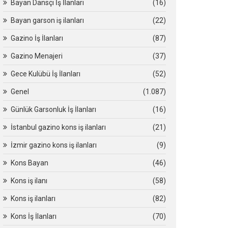
Bayan Dansçı İş İlanları
(16)
Bayan garson iş ilanları
(22)
Gazino İş İlanları
(87)
Gazino Menajeri
(37)
Gece Kulübü İş İlanları
(52)
Genel
(1.087)
Günlük Garsonluk İş İlanları
(16)
İstanbul gazino kons iş ilanları
(21)
İzmir gazino kons iş ilanları
(9)
Kons Bayan
(46)
Kons iş ilanı
(58)
Kons iş ilanları
(82)
Kons İş İlanları
(70)