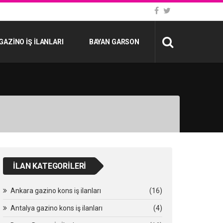
GAZINO İŞ İLANLARI
BAYAN GARSON
İLAN KATEGORILERI
Ankara gazino kons iş ilanları
(16)
Antalya gazino kons iş ilanları
(4)