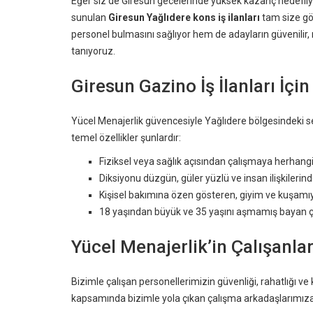
Eğer siz de Giresun gecelerinde yüksek kazanç hedefliyo
sunulan
Giresun Yağlıdere kons iş ilanları
tam size gör
personel bulmasını sağlıyor hem de adayların güvenilir
tanıyoruz.
Giresun Gazino İş İlanları İçin
Yücel Menajerlik güvencesiyle Yağlıdere bölgesindeki 
temel özellikler şunlardır:
Fiziksel veya sağlık açısından çalışmaya herhang
Diksiyonu düzgün, güler yüzlü ve insan ilişkilerinde
Kişisel bakımına özen gösteren, giyim ve kuşamı
18 yaşından büyük ve 35 yaşını aşmamış bayan ça
Yücel Menajerlik’in Çalışanla
Bizimle çalışan personellerimizin güvenliği, rahatlığı v
kapsamında bizimle yola çıkan çalışma arkadaşlarımız