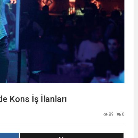
e Kons İş İlanları
89
0