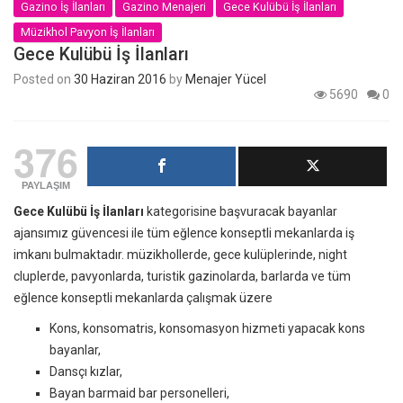
Gazino İş İlanları
Gazino Menajeri
Gece Kulübü İş İlanları
Müzikhol Pavyon İş İlanları
Gece Kulübü İş İlanları
Posted on
30 Haziran 2016
by
Menajer Yücel
5690
0
376
PAYLAŞIM
Gece Kulübü İş İlanları
kategorisine başvuracak bayanlar
ajansımız güvencesi ile tüm eğlence konseptli mekanlarda iş
imkanı bulmaktadır. müzikhollerde, gece kulüplerinde, night
cluplerde, pavyonlarda, turistik gazinolarda, barlarda ve tüm
eğlence konseptli mekanlarda çalışmak üzere
Kons, konsomatris, konsomasyon hizmeti yapacak kons
bayanlar,
Dansçı kızlar,
Bayan barmaid bar personelleri,