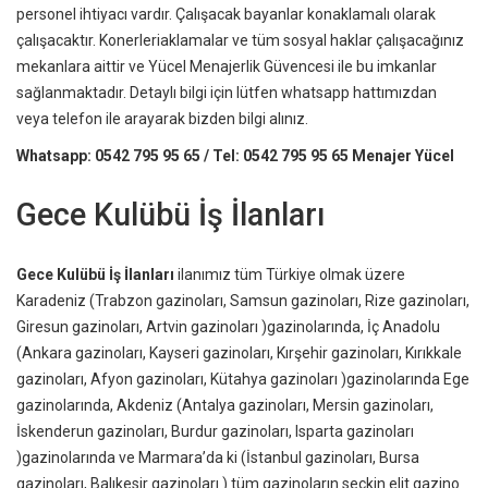
personel ihtiyacı vardır. Çalışacak bayanlar konaklamalı olarak
çalışacaktır. Konerleriaklamalar ve tüm sosyal haklar çalışacağınız
mekanlara aittir ve Yücel Menajerlik Güvencesi ile bu imkanlar
sağlanmaktadır. Detaylı bilgi için lütfen whatsapp hattımızdan
veya telefon ile arayarak bizden bilgi alınız.
Whatsapp: 0542 795 95 65 / Tel: 0542 795 95 65 Menajer Yücel
Gece Kulübü İş İlanları
Gece Kulübü İş İlanları
ilanımız tüm Türkiye olmak üzere
Karadeniz (Trabzon gazinoları, Samsun gazinoları, Rize gazinoları,
Giresun gazinoları, Artvin gazinoları )gazinolarında, İç Anadolu
(Ankara gazinoları, Kayseri gazinoları, Kırşehir gazinoları, Kırıkkale
gazinoları, Afyon gazinoları, Kütahya gazinoları )gazinolarında Ege
gazinolarında, Akdeniz (Antalya gazinoları, Mersin gazinoları,
İskenderun gazinoları, Burdur gazinoları, Isparta gazinoları
)gazinolarında ve Marmara’da ki (İstanbul gazinoları, Bursa
gazinoları, Balıkesir gazinoları ) tüm gazinoların seçkin elit gazino