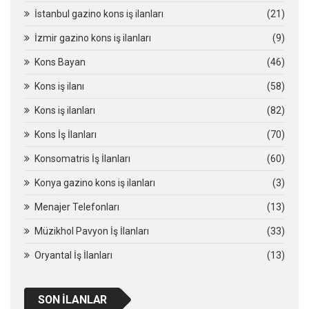
İstanbul gazino kons iş ilanları
(21)
İzmir gazino kons iş ilanları
(9)
Kons Bayan
(46)
Kons iş ilanı
(58)
Kons iş ilanları
(82)
Kons İş İlanları
(70)
Konsomatris İş İlanları
(60)
Konya gazino kons iş ilanları
(3)
Menajer Telefonları
(13)
Müzikhol Pavyon İş İlanları
(33)
Oryantal İş İlanları
(13)
SON İLANLAR