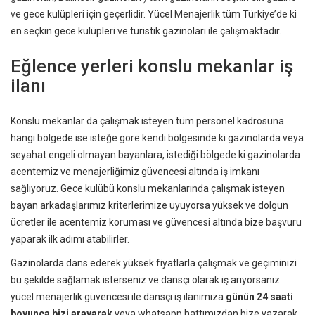
ve gece kulüpleri için geçerlidir. Yücel Menajerlik tüm Türkiye’de ki
en seçkin gece kulüpleri ve turistik gazinoları ile çalışmaktadır.
Eğlence yerleri konslu mekanlar iş
ilanı
Konslu mekanlar da çalışmak isteyen tüm personel kadrosuna
hangi bölgede ise isteğe göre kendi bölgesinde ki gazinolarda veya
seyahat engeli olmayan bayanlara, istediği bölgede ki gazinolarda
acentemiz ve menajerliğimiz güvencesi altında iş imkanı
sağlıyoruz. Gece kulübü konslu mekanlarında çalışmak isteyen
bayan arkadaşlarımız kriterlerimize uyuyorsa yüksek ve dolgun
ücretler ile acentemiz koruması ve güvencesi altında bize başvuru
yaparak ilk adımı atabilirler.
Gazinolarda dans ederek yüksek fiyatlarla çalışmak ve geçiminizi
bu şekilde sağlamak isterseniz ve dansçı olarak iş arıyorsanız
yücel menajerlik güvencesi ile dansçı iş ilanımıza
günün 24 saati
boyunca bizi arayarak
veya whatsapp hattımızdan bize yazarak