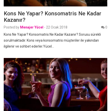
Kons Ne Yapar? Konsomatris Ne Kadar
Kazanır?
Posted by
Menajer Yücel
-
22 Ocak 2018
0
Kons Ne Yapar? Konsomatris Ne Kadar Kazanır? Sorusu sürekli
sorulmaktadır. Kons veya konsomatris müşteriler ile yakından
ilgilenir ve sohbet ederler.Yücel…