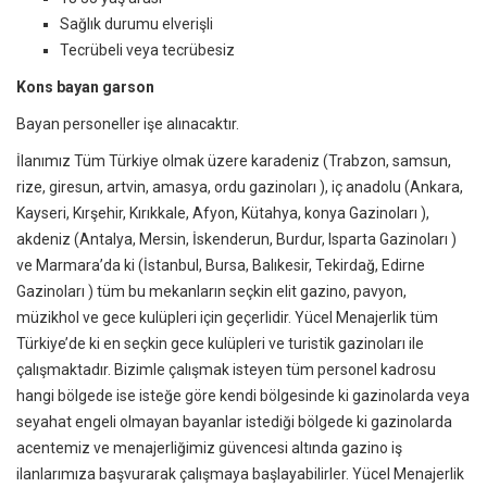
Sağlık durumu elverişli
Tecrübeli veya tecrübesiz
Kons bayan garson
Bayan personeller işe alınacaktır.
İlanımız Tüm Türkiye olmak üzere karadeniz (Trabzon, samsun,
rize, giresun, artvin, amasya, ordu gazinoları ), iç anadolu (Ankara,
Kayseri, Kırşehir, Kırıkkale, Afyon, Kütahya, konya Gazinoları ),
akdeniz (Antalya, Mersin, İskenderun, Burdur, Isparta Gazinoları )
ve Marmara’da ki (İstanbul, Bursa, Balıkesir, Tekirdağ, Edirne
Gazinoları ) tüm bu mekanların seçkin elit gazino, pavyon,
müzikhol ve gece kulüpleri için geçerlidir. Yücel Menajerlik tüm
Türkiye’de ki en seçkin gece kulüpleri ve turistik gazinoları ile
çalışmaktadır. Bizimle çalışmak isteyen tüm personel kadrosu
hangi bölgede ise isteğe göre kendi bölgesinde ki gazinolarda veya
seyahat engeli olmayan bayanlar istediği bölgede ki gazinolarda
acentemiz ve menajerliğimiz güvencesi altında gazino iş
ilanlarımıza başvurarak çalışmaya başlayabilirler. Yücel Menajerlik