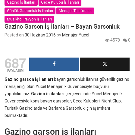
Gazino İş İlanları
Gece Kulübü İş İlanları
Günlük Garsonluk İş İlanları
Menajer Telefonları
Müzikhol Pavyon İş İlanları
Gazino Garson İş İlanları – Bayan Garsonluk
Posted on
30 Haziran 2016
by
Menajer Yücel
4578
0
687
PAYLAŞIM
Gazino garson iş ilanları
bayan garsonluk ilanına güvenilir gazino
menajerliği olan Yücel Menajerlik Güvencesiyle başvuru
yapabilirsiniz.
Gazino is ilanları
çerçevesinde Yücel Menajerlik
Güvencesiyle kons bayan garsonlar; Gece Kulüpleri, Night Clup,
Turistik Gazinolarda ve Barlarda Garsonluk için İş İmkanı
bulmaktadır.
Gazino garson iş ilanları