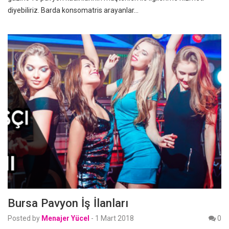
diyebiliriz. Barda konsomatris arayanlar…
Bursa Pavyon İş İlanları
Posted by
Menajer Yücel
-
1 Mart 2018
0