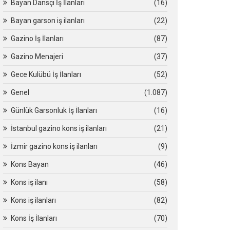
Bayan Dansçı İş İlanları
(16)
Bayan garson iş ilanları
(22)
Gazino İş İlanları
(87)
Gazino Menajeri
(37)
Gece Kulübü İş İlanları
(52)
Genel
(1.087)
Günlük Garsonluk İş İlanları
(16)
İstanbul gazino kons iş ilanları
(21)
İzmir gazino kons iş ilanları
(9)
Kons Bayan
(46)
Kons iş ilanı
(58)
Kons iş ilanları
(82)
Kons İş İlanları
(70)