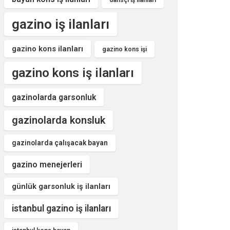
dansçı iş ilanları
gazino iş ilanları
gazino kons ilanları
gazino kons işi
gazino kons iş ilanları
gazinolarda garsonluk
gazinolarda konsluk
gazinolarda çalışacak bayan
gazino menejerleri
günlük garsonluk iş ilanları
istanbul gazino iş ilanları