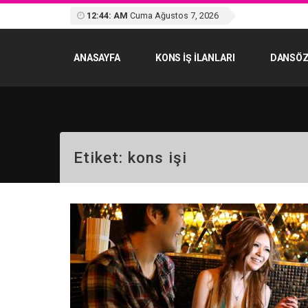
12:44: AM
Cuma Ağustos 7, 2026
ANASAYFA
KONS IŞ ILANLARI
DANSÖZ
Etiket:
kons işi