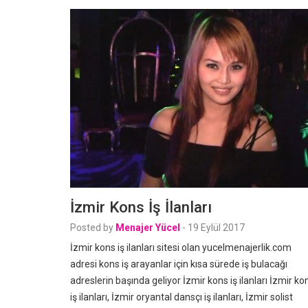
İzmir Kons İş İlanları
Posted by
Menajer Yücel
-
19 Eylül 2017
İzmir kons iş ilanları sitesi olan yucelmenajerlik.com
adresi kons iş arayanlar için kısa sürede iş bulacağı
adreslerin başında geliyor İzmir kons iş ilanları İzmir ko
iş ilanları, İzmir oryantal dansçı iş ilanları, İzmir solist