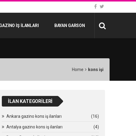
GAZINO İŞ İLANLARI
BAYAN GARSON
Home
kons işi
İLAN KATEGORILERI
Ankara gazino kons iş ilanları
(16)
Antalya gazino kons iş ilanları
(4)