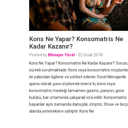
Kons Ne Yapar? Konsomatris Ne
Kadar Kazanır?
Posted by
Menajer Yücel
-
22 Ocak 2018
Kons Ne Yapar? Konsomatris Ne Kadar Kazanır? Sorus
sürekli sorulmaktadır. Kons veya konsomatris müşterile
ile yakından ilgilenir ve sohbet ederler.Yücel Menajerlik
ajansı olarak şunu söylemek isteriz ki, kons veya
konsomatris mesleği tamamen gazino, pavyon, gece
kulübü, bar ortamında çalışarak icra edilir. Konsomatris
bayanlar aynı zamanda dansçılık, striptiz, Show ve birç
alanda yeteneklere sahiptir. Kons Ne