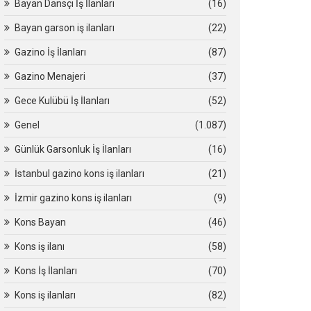
Bayan Dansçı İş İlanları
(16)
Bayan garson iş ilanları
(22)
Gazino İş İlanları
(87)
Gazino Menajeri
(37)
Gece Kulübü İş İlanları
(52)
Genel
(1.087)
Günlük Garsonluk İş İlanları
(16)
İstanbul gazino kons iş ilanları
(21)
İzmir gazino kons iş ilanları
(9)
Kons Bayan
(46)
Kons iş ilanı
(58)
Kons İş İlanları
(70)
Kons iş ilanları
(82)