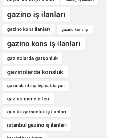
dansçı iş ilanları
gazino iş ilanları
gazino kons ilanları
gazino kons işi
gazino kons iş ilanları
gazinolarda garsonluk
gazinolarda konsluk
gazinolarda çalışacak bayan
gazino menejerleri
günlük garsonluk iş ilanları
istanbul gazino iş ilanları