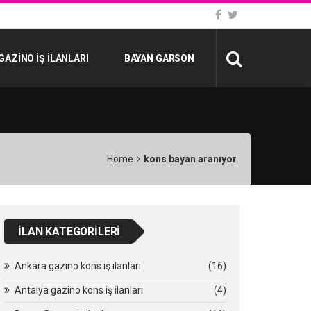
GAZINO İŞ İLANLARI
BAYAN GARSON
Home
kons bayan aranıyor
İLAN KATEGORILERI
Ankara gazino kons iş ilanları
(16)
Antalya gazino kons iş ilanları
(4)