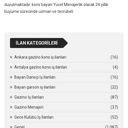
duyulmaktadır. kons bayan Yücel Menajerlik olarak 24 yıllık
büyüme sürecinde uzman ve tecrübeli
İLAN KATEGORILERI
Ankara gazino kons iş ilanları
(16)
Antalya gazino kons iş ilanları
(4)
Bayan Dansçı İş İlanları
(16)
Bayan garson iş ilanları
(22)
Gazino İş İlanları
(87)
Gazino Menajeri
(37)
Gece Kulübü İş İlanları
(52)
Genel
(1.087)