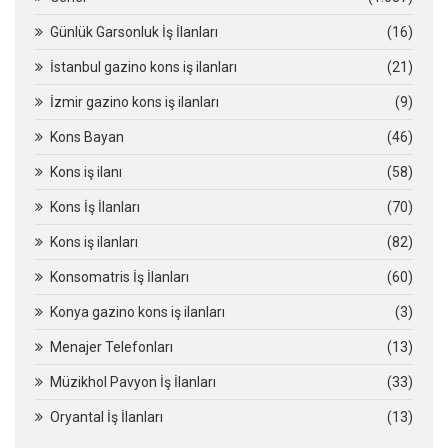
Günlük Garsonluk İş İlanları
(16)
İstanbul gazino kons iş ilanları
(21)
İzmir gazino kons iş ilanları
(9)
Kons Bayan
(46)
Kons iş ilanı
(58)
Kons İş İlanları
(70)
Kons iş ilanları
(82)
Konsomatris İş İlanları
(60)
Konya gazino kons iş ilanları
(3)
Menajer Telefonları
(13)
Müzikhol Pavyon İş İlanları
(33)
Oryantal İş İlanları
(13)