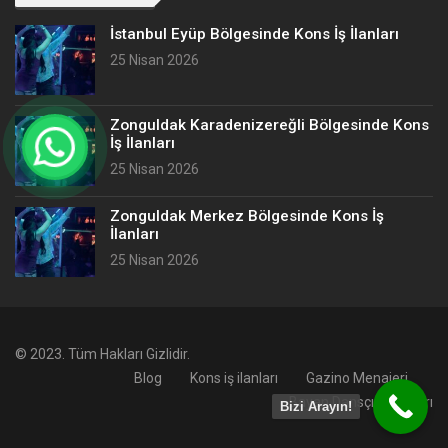
İstanbul Eyüp Bölgesinde Kons İş İlanları
25 Nisan 2026
Zonguldak Karadenizereğli Bölgesinde Kons
İş İlanları
25 Nisan 2026
Zonguldak Merkez Bölgesinde Kons İş
İlanları
25 Nisan 2026
© 2023. Tüm Hakları Gizlidir.
Blog
Kons iş ilanları
Gazino Menajeri
Bayan Dansçı İş İlanları
Bizi Arayın!