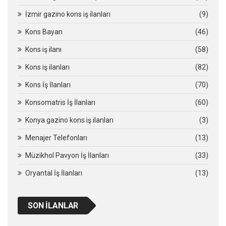
İzmir gazino kons iş ilanları
(9)
Kons Bayan
(46)
Kons iş ilanı
(58)
Kons iş ilanları
(82)
Kons İş İlanları
(70)
Konsomatris İş İlanları
(60)
Konya gazino kons iş ilanları
(3)
Menajer Telefonları
(13)
Müzikhol Pavyon İş İlanları
(33)
Oryantal İş İlanları
(13)
SON İLANLAR