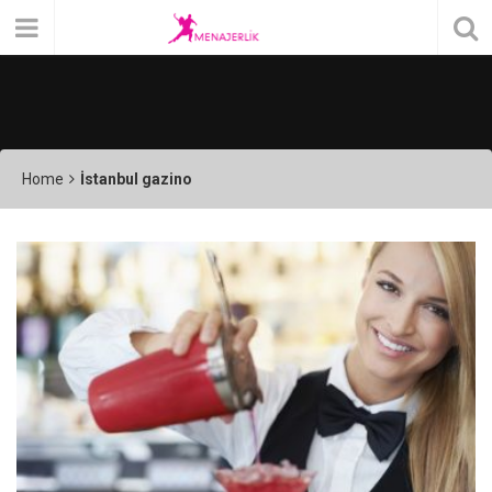
Home
İstanbul gazino