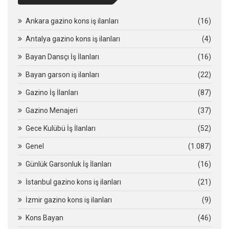
Ankara gazino kons iş ilanları
(16)
Antalya gazino kons iş ilanları
(4)
Bayan Dansçı İş İlanları
(16)
Bayan garson iş ilanları
(22)
Gazino İş İlanları
(87)
Gazino Menajeri
(37)
Gece Kulübü İş İlanları
(52)
Genel
(1.087)
Günlük Garsonluk İş İlanları
(16)
İstanbul gazino kons iş ilanları
(21)
İzmir gazino kons iş ilanları
(9)
Kons Bayan
(46)