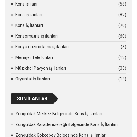
Kons iş ilanı
(58)
Kons iş ilanları
(82)
Kons İş İlanları
(70)
Konsomatris İş İlanları
(60)
Konya gazino kons iş ilanları
(3)
Menajer Telefonları
(13)
Müzikhol Pavyon İş İlanları
(33)
Oryantal İş İlanları
(13)
SON İLANLAR
Zonguldak Merkez Bölgesinde Kons İş İlanları
Zonguldak Karadenizereğli Bölgesinde Kons İş İlanları
Zonguldak Gökçebey Bölgesinde Kons İş İlanları