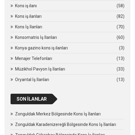
Kons iş ilanı
(58)
Kons iş ilanları
(82)
Kons İş İlanları
(70)
Konsomatris İş İlanları
(60)
Konya gazino kons iş ilanları
(3)
Menajer Telefonları
(13)
Müzikhol Pavyon İş İlanları
(33)
Oryantal İş İlanları
(13)
SON İLANLAR
Zonguldak Merkez Bölgesinde Kons İş İlanları
Zonguldak Karadenizereğli Bölgesinde Kons İş İlanları
Zonguldak Gökçebey Bölgesinde Kons İş İlanları