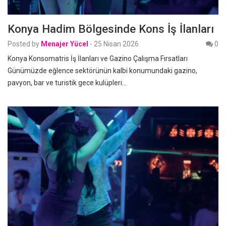
Konya Hadim Bölgesinde Kons İş İlanları
Posted by
Menajer Yücel
-
25 Nisan 2026
0
Konya Konsomatris İş İlanları ve Gazino Çalışma Fırsatları
Günümüzde eğlence sektörünün kalbi konumundaki gazino,
pavyon, bar ve turistik gece kulüpleri…