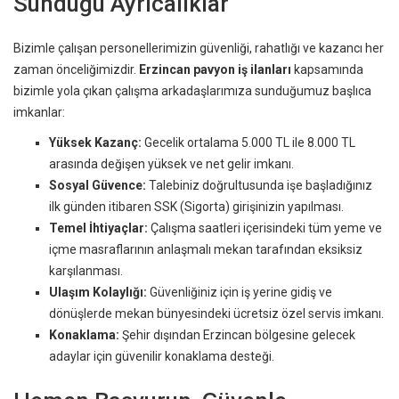
Sunduğu Ayrıcalıklar
Bizimle çalışan personellerimizin güvenliği, rahatlığı ve kazancı her
zaman önceliğimizdir.
Erzincan pavyon iş ilanları
kapsamında
bizimle yola çıkan çalışma arkadaşlarımıza sunduğumuz başlıca
imkanlar:
Yüksek Kazanç:
Gecelik ortalama 5.000 TL ile 8.000 TL
arasında değişen yüksek ve net gelir imkanı.
Sosyal Güvence:
Talebiniz doğrultusunda işe başladığınız
ilk günden itibaren SSK (Sigorta) girişinizin yapılması.
Temel İhtiyaçlar:
Çalışma saatleri içerisindeki tüm yeme ve
içme masraflarının anlaşmalı mekan tarafından eksiksiz
karşılanması.
Ulaşım Kolaylığı:
Güvenliğiniz için iş yerine gidiş ve
dönüşlerde mekan bünyesindeki ücretsiz özel servis imkanı.
Konaklama:
Şehir dışından Erzincan bölgesine gelecek
adaylar için güvenilir konaklama desteği.