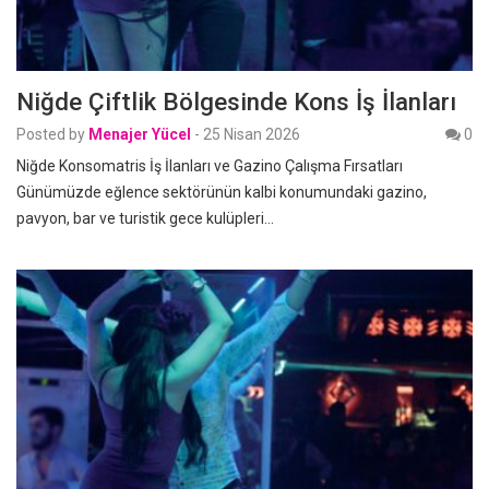
Niğde Çiftlik Bölgesinde Kons İş İlanları
Posted by
Menajer Yücel
-
25 Nisan 2026
0
Niğde Konsomatris İş İlanları ve Gazino Çalışma Fırsatları
Günümüzde eğlence sektörünün kalbi konumundaki gazino,
pavyon, bar ve turistik gece kulüpleri…