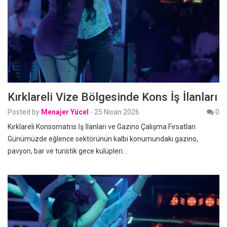
Kırklareli Vize Bölgesinde Kons İş İlanları
Posted by
Menajer Yücel
-
25 Nisan 2026
0
Kırklareli Konsomatris İş İlanları ve Gazino Çalışma Fırsatları
Günümüzde eğlence sektörünün kalbi konumundaki gazino,
pavyon, bar ve turistik gece kulüpleri…