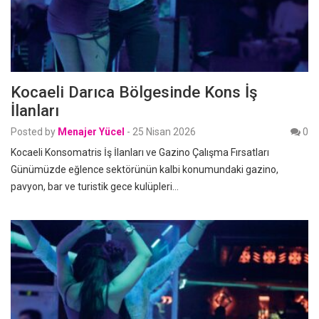
Kocaeli Darıca Bölgesinde Kons İş
İlanları
Posted by
Menajer Yücel
-
25 Nisan 2026
0
Kocaeli Konsomatris İş İlanları ve Gazino Çalışma Fırsatları
Günümüzde eğlence sektörünün kalbi konumundaki gazino,
pavyon, bar ve turistik gece kulüpleri…