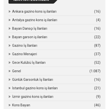
Ankara gazino kons iş ilanları
(16)
Antalya gazino kons iş ilanları
(4)
Bayan Dansçı İş İlanları
(16)
Bayan garson iş ilanları
(22)
Gazino İş İlanları
(87)
Gazino Menajeri
(37)
Gece Kulübü İş İlanları
(52)
Genel
(1.087)
Günlük Garsonluk İş İlanları
(16)
İstanbul gazino kons iş ilanları
(21)
İzmir gazino kons iş ilanları
(9)
Kons Bayan
(46)