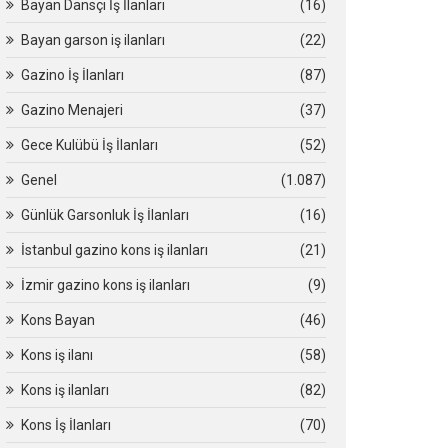
Bayan Dansçı İş İlanları
(16)
Bayan garson iş ilanları
(22)
Gazino İş İlanları
(87)
Gazino Menajeri
(37)
Gece Kulübü İş İlanları
(52)
Genel
(1.087)
Günlük Garsonluk İş İlanları
(16)
İstanbul gazino kons iş ilanları
(21)
İzmir gazino kons iş ilanları
(9)
Kons Bayan
(46)
Kons iş ilanı
(58)
Kons iş ilanları
(82)
Kons İş İlanları
(70)