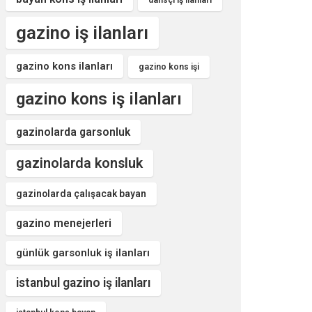
dansçı iş ilanları
gazino iş ilanları
gazino kons ilanları
gazino kons işi
gazino kons iş ilanları
gazinolarda garsonluk
gazinolarda konsluk
gazinolarda çalışacak bayan
gazino menejerleri
günlük garsonluk iş ilanları
istanbul gazino iş ilanları