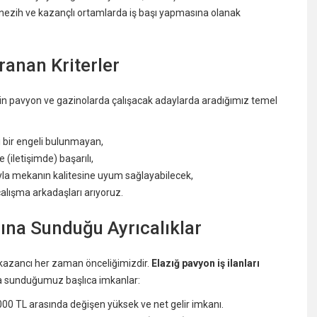
, nezih ve kazançlı ortamlarda iş başı yapmasına olanak
Aranan Kriterler
kin pavyon ve gazinolarda çalışacak adaylarda aradığımız temel
i bir engeli bulunmayan,
 (iletişimde) başarılı,
yla mekanın kalitesine uyum sağlayabilecek,
lışma arkadaşları arıyoruz.
rına Sunduğu Ayrıcalıklar
e kazancı her zaman önceliğimizdir.
Elazığ pavyon iş ilanları
a sunduğumuz başlıca imkanlar:
000 TL arasında değişen yüksek ve net gelir imkanı.