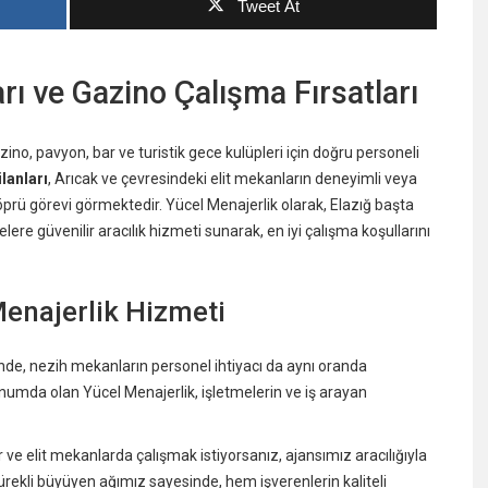
Tweet At
arı ve Gazino Çalışma Fırsatları
, pavyon, bar ve turistik gece kulüpleri için doğru personeli
lanları
, Arıcak ve çevresindeki elit mekanların deneyimli veya
köprü görevi görmektedir. Yücel Menajerlik olarak, Elazığ başta
elere güvenilir aracılık hizmeti sunarak, en iyi çalışma koşullarını
Menajerlik Hizmeti
de, nezih mekanların personel ihtiyacı da aynı oranda
konumda olan Yücel Menajerlik, işletmelerin ve iş arayan
ve elit mekanlarda çalışmak istiyorsanız, ajansımız aracılığıyla
rekli büyüyen ağımız sayesinde, hem işverenlerin kaliteli