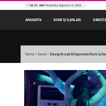
02:23: AM
Perşembe Ağustos 6, 2026
ANASAYFA
KONS IŞ ILANLARI
DANSÖZ
Home
Genel
Elazığ Arıcak Bölgesinde Kons İş İla