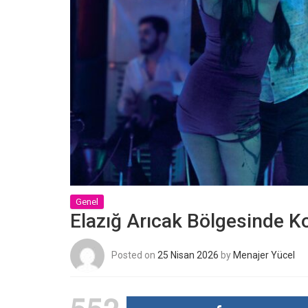
Genel
Elazığ Arıcak Bölgesinde Kon
Posted on
25 Nisan 2026
by
Menajer Yücel
552