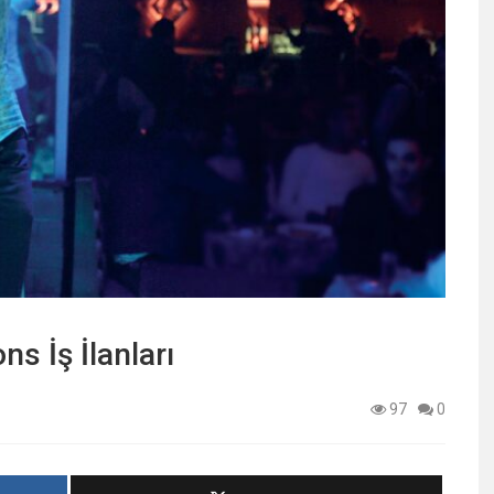
s İş İlanları
97
0