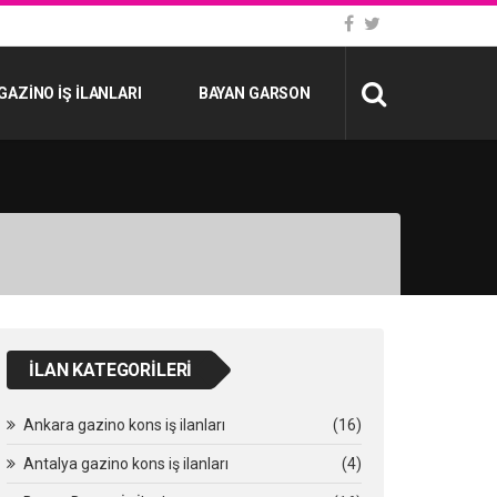
GAZINO İŞ İLANLARI
BAYAN GARSON
İLAN KATEGORILERI
Ankara gazino kons iş ilanları
(16)
Antalya gazino kons iş ilanları
(4)