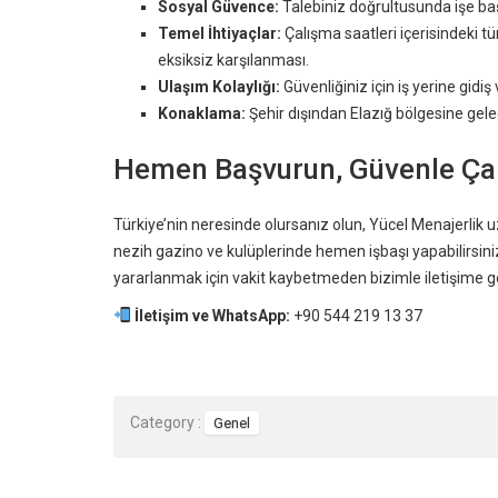
Sosyal Güvence:
Talebiniz doğrultusunda işe başl
Temel İhtiyaçlar:
Çalışma saatleri içerisindeki 
eksiksiz karşılanması.
Ulaşım Kolaylığı:
Güvenliğiniz için iş yerine gid
Konaklama:
Şehir dışından Elazığ bölgesine gele
Hemen Başvurun, Güvenle Çal
Türkiye’nin neresinde olursanız olun, Yücel Menajerlik 
nezih gazino ve kulüplerinde hemen işbaşı yapabilirsini
yararlanmak için vakit kaybetmeden bizimle iletişime g
İletişim ve WhatsApp:
+90 544 219 13 37
Category :
Genel