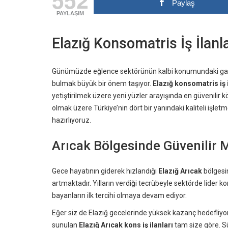
Paylaş
PAYLAŞIM
Elazığ Konsomatris İş İlanl
Günümüzde eğlence sektörünün kalbi konumundaki gazino
bulmak büyük bir önem taşıyor.
Elazığ konsomatris iş i
yetiştirilmek üzere yeni yüzler arayışında en güvenilir 
olmak üzere Türkiye’nin dört bir yanındaki kaliteli işletm
hazırlıyoruz.
Arıcak Bölgesinde Güvenilir 
Gece hayatının giderek hızlandığı
Elazığ Arıcak
bölgesin
artmaktadır. Yılların verdiği tecrübeyle sektörde lider 
bayanların ilk tercihi olmaya devam ediyor.
Eğer siz de Elazığ gecelerinde yüksek kazanç hedefliyor 
sunulan
Elazığ Arıcak kons iş ilanları
tam size göre. Sü