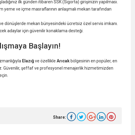
adığınız ilk günden itibaren SSK (Sigorta) girişinizin yapılması.
tüm yeme ve içme masraflarının anlaşmalı mekan tarafından
iş ve dönüşlerde mekan bünyesindeki ücretsiz özel servis imkanı.
cek adaylar için güvenilir konaklama desteği.
ışmaya Başlayın!
uzmanlığıyla
Elazığ
ve özellikle
Arıcak
bölgesinin en popüler, en
z. Güvenilir, şeffaf ve profesyonel menajerlik hizmetimizden
eçin.
Share: