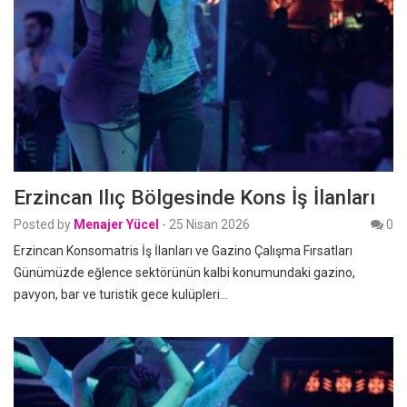
Erzincan Ilıç Bölgesinde Kons İş İlanları
Posted by
Menajer Yücel
-
25 Nisan 2026
0
Erzincan Konsomatris İş İlanları ve Gazino Çalışma Fırsatları
Günümüzde eğlence sektörünün kalbi konumundaki gazino,
pavyon, bar ve turistik gece kulüpleri…