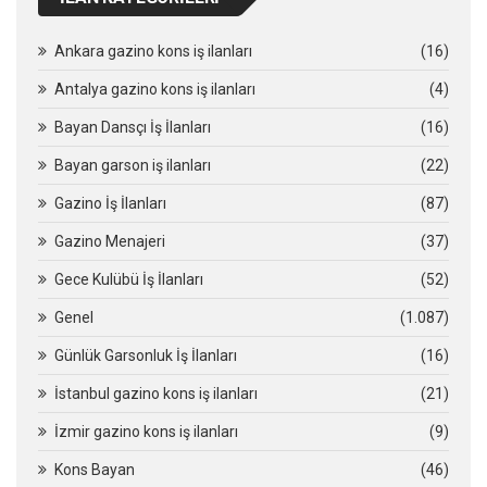
Ankara gazino kons iş ilanları
(16)
Antalya gazino kons iş ilanları
(4)
Bayan Dansçı İş İlanları
(16)
Bayan garson iş ilanları
(22)
Gazino İş İlanları
(87)
Gazino Menajeri
(37)
Gece Kulübü İş İlanları
(52)
Genel
(1.087)
Günlük Garsonluk İş İlanları
(16)
İstanbul gazino kons iş ilanları
(21)
İzmir gazino kons iş ilanları
(9)
Kons Bayan
(46)