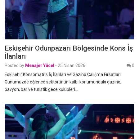
Eskişehir Odunpazarı Bölgesinde Kons İş
İlanları
Posted by
Menajer Yücel
-
25 Nisan 2026
0
Eskişehir Konsomatris İş İlanları ve Gazino Çalışma Fırsatları
Günümüzde eğlence sektörünün kalbi konumundaki gazino,
pavyon, bar ve turistik gece kulüpleri…