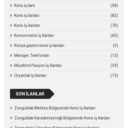
Kons iş ilanı
(58)
Kons iş ilanları
(82)
Kons İş İlanları
(70)
Konsomatris İş İlanları
(60)
Konya gazino kons iş ilanları
(3)
Menajer Telefonları
(13)
Müzikhol Pavyon İş İlanları
(33)
Oryantal İş İlanları
(13)
SON İLANLAR
Zonguldak Merkez Bölgesinde Kons İş İlanları
Zonguldak Karadenizereğli Bölgesinde Kons İş İlanları
Zonguldak Gökçebey Bölgesinde Kons İş İlanları