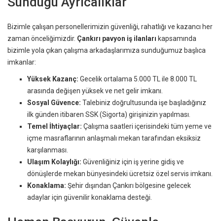
Sunduğu Ayrıcalıklar
Bizimle çalışan personellerimizin güvenliği, rahatlığı ve kazancı her
zaman önceliğimizdir.
Çankırı pavyon iş ilanları
kapsamında
bizimle yola çıkan çalışma arkadaşlarımıza sunduğumuz başlıca
imkanlar:
Yüksek Kazanç:
Gecelik ortalama 5.000 TL ile 8.000 TL
arasında değişen yüksek ve net gelir imkanı.
Sosyal Güvence:
Talebiniz doğrultusunda işe başladığınız
ilk günden itibaren SSK (Sigorta) girişinizin yapılması.
Temel İhtiyaçlar:
Çalışma saatleri içerisindeki tüm yeme ve
içme masraflarının anlaşmalı mekan tarafından eksiksiz
karşılanması.
Ulaşım Kolaylığı:
Güvenliğiniz için iş yerine gidiş ve
dönüşlerde mekan bünyesindeki ücretsiz özel servis imkanı.
Konaklama:
Şehir dışından Çankırı bölgesine gelecek
adaylar için güvenilir konaklama desteği.