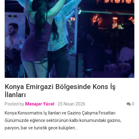
Konya Emirgazi Bölgesinde Kons İş
İlanları
Posted by
Menajer Yücel
-
25 Nisan 2026
0
Konya Konsomatris İş İlanları ve Gazino Çalışma Fırsatları
Günümüzde eğlence sektörünün kalbi konumundaki gazino,
pavyon, bar ve turistik gece kulüpleri…