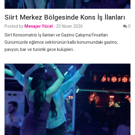
Siirt Merkez Bölgesinde Kons İş İlanları
Posted by
Menajer Yücel
-
25 Nisan 2026
0
Siirt Konsomatris İş İlanları ve Gazino Çalışma Fırsatları
Günümüzde eğlence sektörünün kalbi konumundaki gazino,
pavyon, bar ve turistik gece kulüpleri…