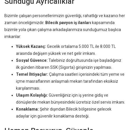
Sunduğu Ayrıcalıklar
Bizimle çalışan personellerimizin güvenliği, rahatlığı ve kazancı her
zaman önceliğimizdir.
Bilecik pavyon iş ilanları
kapsamında
bizimle yola çıkan çalışma arkadaşlarımıza sunduğumuz başlıca
imkanlar:
Yüksek Kazanç:
Gecelik ortalama 5.000 TL ile 8.000 TL
arasında değişen yüksek ve net gelir imkanı.
Sosyal Güvence:
Talebiniz doğrultusunda işe başladığınız
ilk günden itibaren SSK (Sigorta) girişinizin yapılması.
Temel İhtiyaçlar:
Çalışma saatleri içerisindeki tüm yeme ve
içme masraflarının anlaşmalı mekan tarafından eksiksiz
karşılanması.
Ulaşım Kolaylığı:
Güvenliğiniz için iş yerine gidiş ve
dönüşlerde mekan bünyesindeki ücretsiz özel servis imkanı.
Konaklama:
Şehir dışından Bilecik bölgesine gelecek
adaylar için güvenilir konaklama desteği.