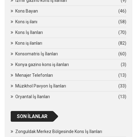
İzmir gazino kons iş ilanları
(9)
Kons Bayan
(46)
Kons iş ilanı
(58)
Kons İş İlanları
(70)
Kons iş ilanları
(82)
Konsomatris İş İlanları
(60)
Konya gazino kons iş ilanları
(3)
Menajer Telefonları
(13)
Müzikhol Pavyon İş İlanları
(33)
Oryantal İş İlanları
(13)
SON İLANLAR
Zonguldak Merkez Bölgesinde Kons İş İlanları