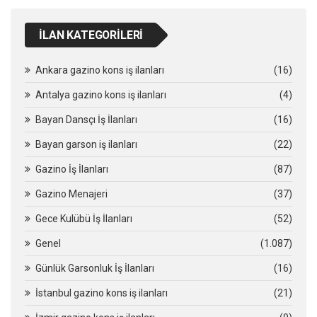
İLAN KATEGORILERI
Ankara gazino kons iş ilanları
(16)
Antalya gazino kons iş ilanları
(4)
Bayan Dansçı İş İlanları
(16)
Bayan garson iş ilanları
(22)
Gazino İş İlanları
(87)
Gazino Menajeri
(37)
Gece Kulübü İş İlanları
(52)
Genel
(1.087)
Günlük Garsonluk İş İlanları
(16)
İstanbul gazino kons iş ilanları
(21)