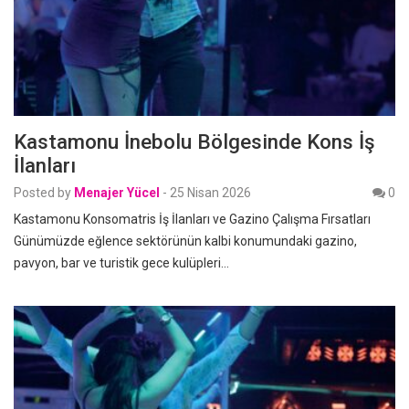
Kastamonu İnebolu Bölgesinde Kons İş
İlanları
Posted by
Menajer Yücel
-
25 Nisan 2026
0
Kastamonu Konsomatris İş İlanları ve Gazino Çalışma Fırsatları
Günümüzde eğlence sektörünün kalbi konumundaki gazino,
pavyon, bar ve turistik gece kulüpleri…