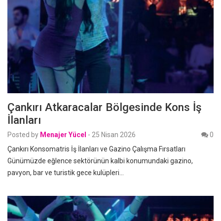
Çankırı Atkaracalar Bölgesinde Kons İş
İlanları
Posted by
Menajer Yücel
-
25 Nisan 2026
0
Çankırı Konsomatris İş İlanları ve Gazino Çalışma Fırsatları
Günümüzde eğlence sektörünün kalbi konumundaki gazino,
pavyon, bar ve turistik gece kulüpleri…