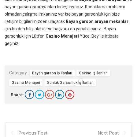
bayan garson işi arayanları birleştiriyoruz. Konaklama problemi
olmadan çalışma imkanınız var ise bayan garsonluk için bize
iletişim bilgilerimizden ulaşarak
Bayan garson arayan mekanlar
için bizden bilgi alabilir ve başvuru da yapabilirsiniz. Bayan
garsonluk için Lütfen
Gazino Menajeri
Yücel Bey ile irtibata
geçiniz.
Category :
Bayan garson iş ilanları
Gazino İş İlanları
Gazino Menajeri
Günlük Garsonluk İş İlanları
Share:
Previous Post
Next Post