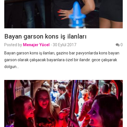
Bayan garson kons iş ilanları
Posted by
Menajer Yücel
-
30 Eylül 2017
0
Bayan garson kons iş ilanları, gazino bar pavyonlarda kons bayan
garson olarak çalışacak bayanlara özel bir ilandır. gece çalışarak
dolgun…