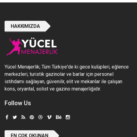
HAKKIMIZDA
Yücel Menajerlik; Tüm Türkiye'de ki gece kulüpleri, eğlence
merkezleri, turistik gazinolar ve barlar için personel
istihdamı sağlayan, güvenilir, elit ve mekanlar ile çalışan
kons, oryantal, solist ve gazino menajerliğidir.
Follow Us
EN ÇOK OKUNAN