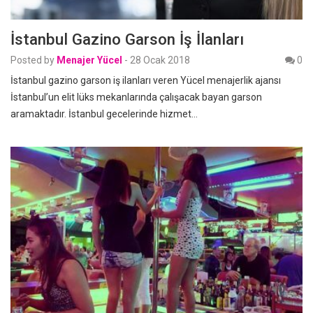
İstanbul Gazino Garson İş İlanları
Posted by
Menajer Yücel
-
28 Ocak 2018
0
İstanbul gazino garson iş ilanları veren Yücel menajerlik ajansı
İstanbul’un elit lüks mekanlarında çalışacak bayan garson
aramaktadır. İstanbul gecelerinde hizmet…