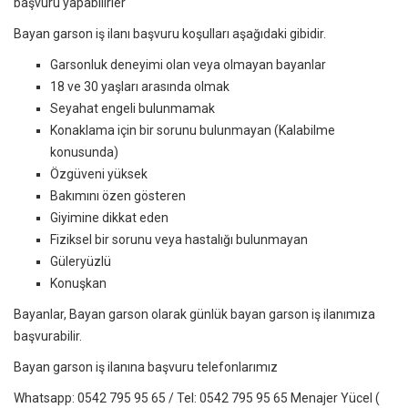
başvuru yapabilirler
Bayan garson iş ilanı başvuru koşulları aşağıdaki gibidir.
Garsonluk deneyimi olan veya olmayan bayanlar
18 ve 30 yaşları arasında olmak
Seyahat engeli bulunmamak
Konaklama için bir sorunu bulunmayan (Kalabilme
konusunda)
Özgüveni yüksek
Bakımını özen gösteren
Giyimine dikkat eden
Fiziksel bir sorunu veya hastalığı bulunmayan
Güleryüzlü
Konuşkan
Bayanlar, Bayan garson olarak günlük bayan garson iş ilanımıza
başvurabilir.
Bayan garson iş ilanına başvuru telefonlarımız
Whatsapp: 0542 795 95 65 / Tel: 0542 795 95 65
Menajer Yücel
(