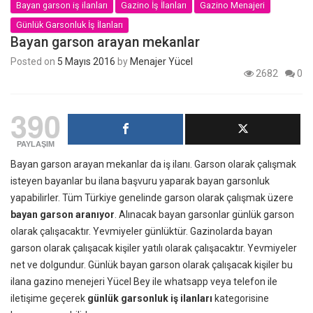
Bayan garson iş ilanları
Gazino İş İlanları
Gazino Menajeri
Günlük Garsonluk İş İlanları
Bayan garson arayan mekanlar
Posted on
5 Mayıs 2016
by
Menajer Yücel
2682
0
390
PAYLAŞIM
Bayan garson arayan mekanlar da iş ilanı. Garson olarak çalışmak
isteyen bayanlar bu ilana başvuru yaparak bayan garsonluk
yapabilirler. Tüm Türkiye genelinde garson olarak çalışmak üzere
bayan garson aranıyor
. Alınacak bayan garsonlar günlük garson
olarak çalışacaktır. Yevmiyeler günlüktür. Gazinolarda bayan
garson olarak çalışacak kişiler yatılı olarak çalışacaktır. Yevmiyeler
net ve dolgundur. Günlük bayan garson olarak çalışacak kişiler bu
ilana gazino menejeri Yücel Bey ile whatsapp veya telefon ile
iletişime geçerek
günlük garsonluk iş ilanları
kategorisine