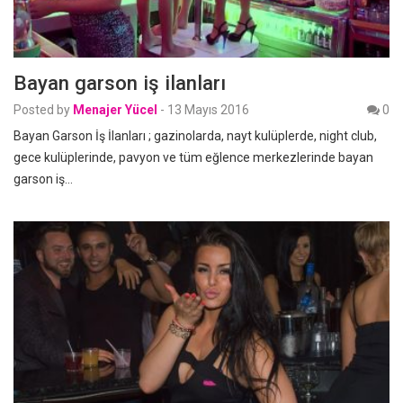
Bayan garson iş ilanları
Posted by
Menajer Yücel
-
13 Mayıs 2016
0
Bayan Garson İş İlanları ; gazinolarda, nayt kulüplerde, night club,
gece kulüplerinde, pavyon ve tüm eğlence merkezlerinde bayan
garson iş…