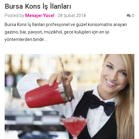
Bursa Kons İş İlanları
Posted by
Menajer Yücel
-
28 Şubat 2018
0
Bursa Kons İş İlanları profesyonel ve güzel konsomatris arayan
gazino, bar, pavyon, müzikhol, gece kulüpleri için en iyi
yöntemlerden biridir.…