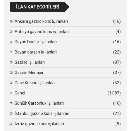
İLAN KATEGORILERI
Ankara gazino kons iş ilanları
(16)
Antalya gazino kons iş ilanları
(4)
Bayan Dansçı İş İlanları
(16)
Bayan garson iş ilanları
(22)
Gazino İş İlanları
(87)
Gazino Menajeri
(37)
Gece Kulübü İş İlanları
(52)
Genel
(1.087)
Günlük Garsonluk İş İlanları
(16)
İstanbul gazino kons iş ilanları
(21)
İzmir gazino kons iş ilanları
(9)