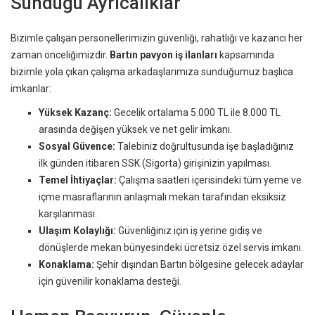
Sunduğu Ayrıcalıklar
Bizimle çalışan personellerimizin güvenliği, rahatlığı ve kazancı her
zaman önceliğimizdir.
Bartın pavyon iş ilanları
kapsamında
bizimle yola çıkan çalışma arkadaşlarımıza sunduğumuz başlıca
imkanlar:
Yüksek Kazanç:
Gecelik ortalama 5.000 TL ile 8.000 TL
arasında değişen yüksek ve net gelir imkanı.
Sosyal Güvence:
Talebiniz doğrultusunda işe başladığınız
ilk günden itibaren SSK (Sigorta) girişinizin yapılması.
Temel İhtiyaçlar:
Çalışma saatleri içerisindeki tüm yeme ve
içme masraflarının anlaşmalı mekan tarafından eksiksiz
karşılanması.
Ulaşım Kolaylığı:
Güvenliğiniz için iş yerine gidiş ve
dönüşlerde mekan bünyesindeki ücretsiz özel servis imkanı.
Konaklama:
Şehir dışından Bartın bölgesine gelecek adaylar
için güvenilir konaklama desteği.