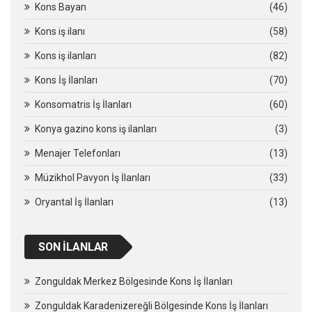
Kons Bayan
(46)
Kons iş ilanı
(58)
Kons iş ilanları
(82)
Kons İş İlanları
(70)
Konsomatris İş İlanları
(60)
Konya gazino kons iş ilanları
(3)
Menajer Telefonları
(13)
Müzikhol Pavyon İş İlanları
(33)
Oryantal İş İlanları
(13)
SON İLANLAR
Zonguldak Merkez Bölgesinde Kons İş İlanları
Zonguldak Karadenizereğli Bölgesinde Kons İş İlanları