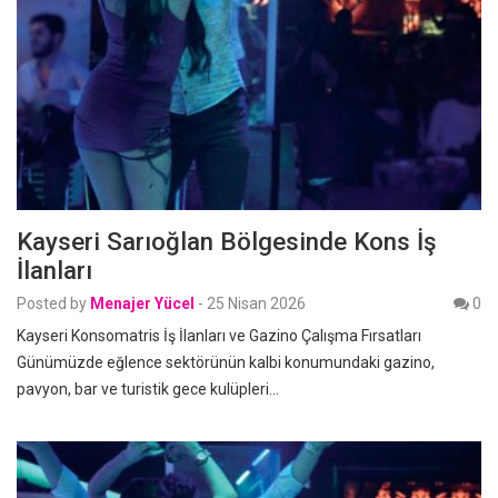
Kayseri Sarıoğlan Bölgesinde Kons İş
İlanları
Posted by
Menajer Yücel
-
25 Nisan 2026
0
Kayseri Konsomatris İş İlanları ve Gazino Çalışma Fırsatları
Günümüzde eğlence sektörünün kalbi konumundaki gazino,
pavyon, bar ve turistik gece kulüpleri…