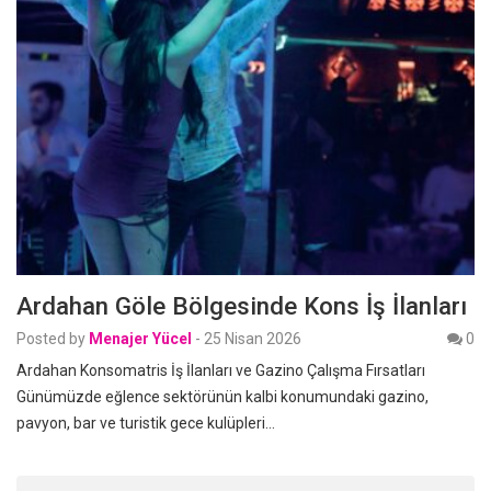
Ardahan Göle Bölgesinde Kons İş İlanları
Posted by
Menajer Yücel
-
25 Nisan 2026
0
Ardahan Konsomatris İş İlanları ve Gazino Çalışma Fırsatları
Günümüzde eğlence sektörünün kalbi konumundaki gazino,
pavyon, bar ve turistik gece kulüpleri…