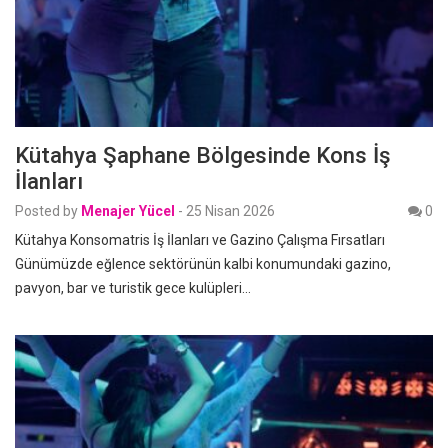
Kütahya Şaphane Bölgesinde Kons İş
İlanları
Posted by
Menajer Yücel
-
25 Nisan 2026
0
Kütahya Konsomatris İş İlanları ve Gazino Çalışma Fırsatları
Günümüzde eğlence sektörünün kalbi konumundaki gazino,
pavyon, bar ve turistik gece kulüpleri…