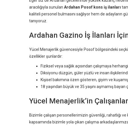
Eğer siz de Ardahan gecelerinde yüksek kazanç hedefliy
aracılığıyla sunulan
Ardahan Posof kons iş ilanları
tam
kaliteli personel bulmasını sağlıyor hem de adayların gü
tanıyoruz.
Ardahan Gazino İş İlanları İçi
Yücel Menajerlik güvencesiyle Posof bölgesindeki seçk
özellikler şunlardır:
Fiziksel veya sağlık açısından çalışmaya herhang
Diksiyonu düzgün, güler yüzlü ve insan ilişkilerinde
Kişisel bakımına özen gösteren, giyim ve kuşamı
18 yaşından büyük ve 35 yaşını aşmamış bayan ça
Yücel Menajerlik’in Çalışanla
Bizimle çalışan personellerimizin güvenliği, rahatlığı v
kapsamında bizimle yola çıkan çalışma arkadaşlarımız