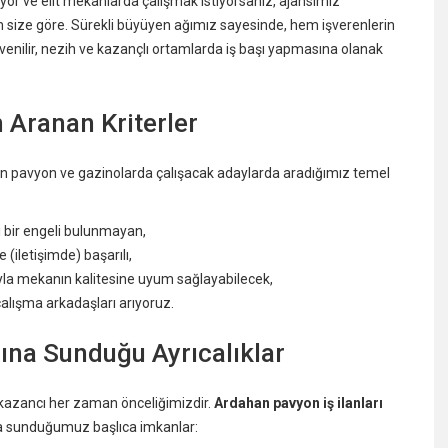
or ve elit mekanlarda çalışmak istiyorsanız, ajansımız
 size göre. Sürekli büyüyen ağımız sayesinde, hem işverenlerin
venilir, nezih ve kazançlı ortamlarda iş başı yapmasına olanak
n Aranan Kriterler
in pavyon ve gazinolarda çalışacak adaylarda aradığımız temel
i bir engeli bulunmayan,
 (iletişimde) başarılı,
yla mekanın kalitesine uyum sağlayabilecek,
lışma arkadaşları arıyoruz.
rına Sunduğu Ayrıcalıklar
e kazancı her zaman önceliğimizdir.
Ardahan pavyon iş ilanları
a sunduğumuz başlıca imkanlar: