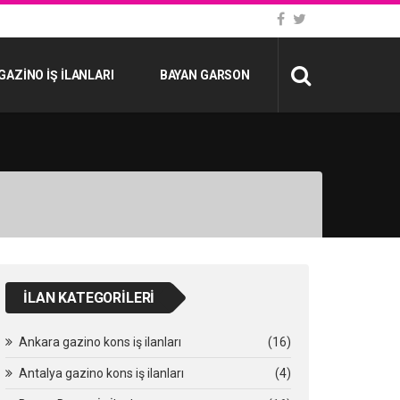
GAZINO İŞ İLANLARI
BAYAN GARSON
İLAN KATEGORILERI
Ankara gazino kons iş ilanları
(16)
Antalya gazino kons iş ilanları
(4)