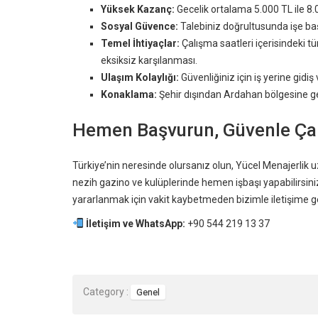
Yüksek Kazanç:
Gecelik ortalama 5.000 TL ile 8.
Sosyal Güvence:
Talebiniz doğrultusunda işe başl
Temel İhtiyaçlar:
Çalışma saatleri içerisindeki 
eksiksiz karşılanması.
Ulaşım Kolaylığı:
Güvenliğiniz için iş yerine gid
Konaklama:
Şehir dışından Ardahan bölgesine ge
Hemen Başvurun, Güvenle Çal
Türkiye’nin neresinde olursanız olun, Yücel Menajerlik 
nezih gazino ve kulüplerinde hemen işbaşı yapabilirsini
yararlanmak için vakit kaybetmeden bizimle iletişime g
İletişim ve WhatsApp:
+90 544 219 13 37
Category :
Genel