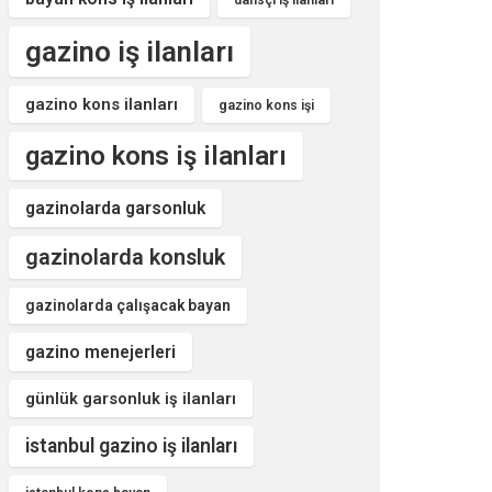
dansçı iş ilanları
gazino iş ilanları
gazino kons ilanları
gazino kons işi
gazino kons iş ilanları
gazinolarda garsonluk
gazinolarda konsluk
gazinolarda çalışacak bayan
gazino menejerleri
günlük garsonluk iş ilanları
istanbul gazino iş ilanları