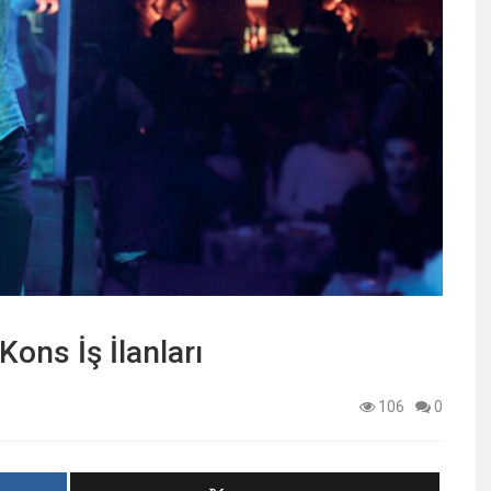
ons İş İlanları
106
0