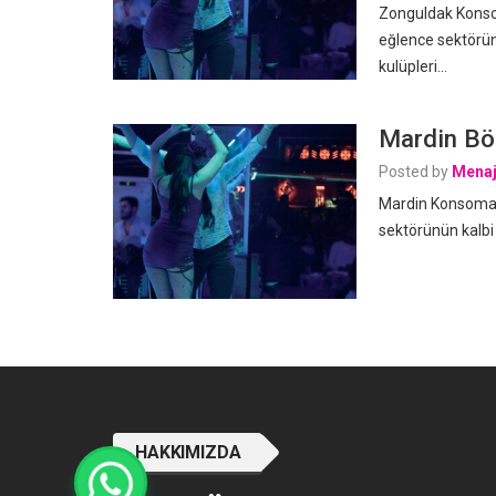
Zonguldak Konsom
eğlence sektörün
kulüpleri…
Mardin Böl
Posted by
Menaj
Mardin Konsomatr
sektörünün kalbi
HAKKIMIZDA