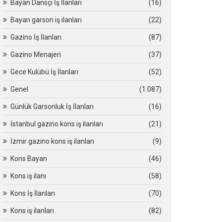
Bayan Dansçı İş İlanları
(16)
Bayan garson iş ilanları
(22)
Gazino İş İlanları
(87)
Gazino Menajeri
(37)
Gece Kulübü İş İlanları
(52)
Genel
(1.087)
Günlük Garsonluk İş İlanları
(16)
İstanbul gazino kons iş ilanları
(21)
İzmir gazino kons iş ilanları
(9)
Kons Bayan
(46)
Kons iş ilanı
(58)
Kons İş İlanları
(70)
Kons iş ilanları
(82)