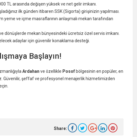
000 TL arasında değişen yüksek ve net gelir imkanı.
adığınız ilk günden itibaren SSK (Sigorta) girişinizin yapılması.
tüm yeme ve içme masraflarının anlaşmalı mekan tarafından
iş ve dönüşlerde mekan bünyesindeki ücretsiz özel servis imkanı.
lecek adaylar için güvenilir konaklama desteği.
ışmaya Başlayın!
uzmanlığıyla
Ardahan
ve özellikle
Posof
bölgesinin en popüler, en
z. Güvenilir, şeffaf ve profesyonel menajerlik hizmetimizden
eçin.
Share: