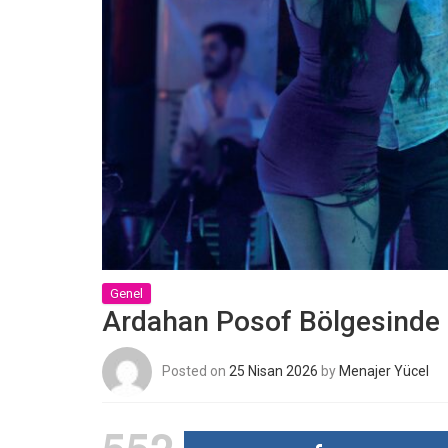
Genel
Ardahan Posof Bölgesinde K
Posted on
25 Nisan 2026
by
Menajer Yücel
552