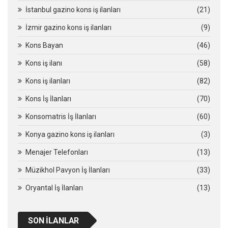
İstanbul gazino kons iş ilanları
(21)
İzmir gazino kons iş ilanları
(9)
Kons Bayan
(46)
Kons iş ilanı
(58)
Kons iş ilanları
(82)
Kons İş İlanları
(70)
Konsomatris İş İlanları
(60)
Konya gazino kons iş ilanları
(3)
Menajer Telefonları
(13)
Müzikhol Pavyon İş İlanları
(33)
Oryantal İş İlanları
(13)
SON İLANLAR