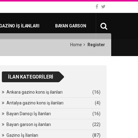
GAZINO İŞ İLANLARI
BAYAN GARSON
Home
Register
İLAN KATEGORILERI
Ankara gazino kons iş ilanları
(16)
Antalya gazino kons iş ilanları
(4)
Bayan Dansçı İş İlanları
(16)
Bayan garson iş ilanları
(22)
Gazino İş İlanları
(87)