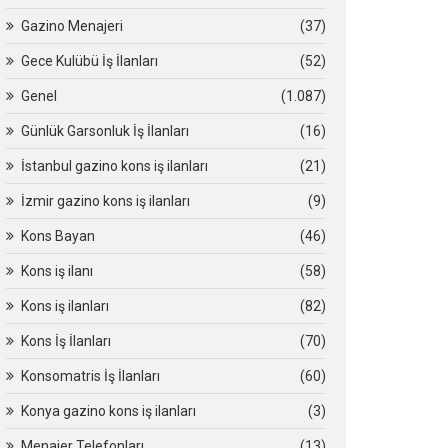
Gazino Menajeri
(37)
Gece Kulübü İş İlanları
(52)
Genel
(1.087)
Günlük Garsonluk İş İlanları
(16)
İstanbul gazino kons iş ilanları
(21)
İzmir gazino kons iş ilanları
(9)
Kons Bayan
(46)
Kons iş ilanı
(58)
Kons iş ilanları
(82)
Kons İş İlanları
(70)
Konsomatris İş İlanları
(60)
Konya gazino kons iş ilanları
(3)
Menajer Telefonları
(13)