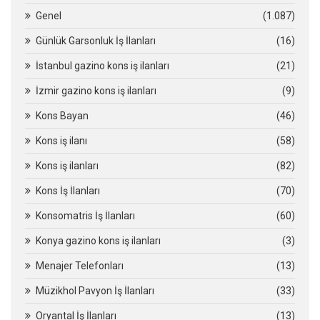
Genel
(1.087)
Günlük Garsonluk İş İlanları
(16)
İstanbul gazino kons iş ilanları
(21)
İzmir gazino kons iş ilanları
(9)
Kons Bayan
(46)
Kons iş ilanı
(58)
Kons iş ilanları
(82)
Kons İş İlanları
(70)
Konsomatris İş İlanları
(60)
Konya gazino kons iş ilanları
(3)
Menajer Telefonları
(13)
Müzikhol Pavyon İş İlanları
(33)
Oryantal İş İlanları
(13)