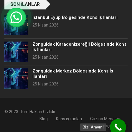
SON İLANLAR
İstanbul Eyüp Bölgesinde Kons İş İlanları
25 Nisan 2026
Zonguldak Karadenizereğli Bölgesinde Kons
İş İlanları
25 Nisan 2026
Zonguldak Merkez Bölgesinde Kons İş
İlanları
25 Nisan 2026
© 2023. Tüm Hakları Gizlidir.
Blog
Kons iş ilanları
Gazino Menajeri
Bayan Dansçı İş İlanları
Bizi Arayın!