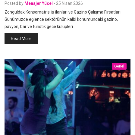
Posted by
Menajer Yücel
-
25 Nisan 2026
Zonguldak Konsomatris İş İlanları ve Gazino Çalışma Fırsatları
Günümüzde eğlence sektörünün kalbi konumundaki gazino,
pavyon, bar ve turistik gece kulüpleri…
Read More
Genel