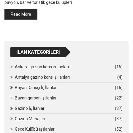
pavyon, bar ve turistik gece kulüpleri…
Read More
İLAN KATEGORILERI
Ankara gazino kons iş ilanları
(16)
Antalya gazino kons iş ilanları
(4)
Bayan Dansçı İş İlanları
(16)
Bayan garson iş ilanları
(22)
Gazino İş İlanları
(87)
Gazino Menajeri
(37)
Gece Kulübü İş İlanları
(52)