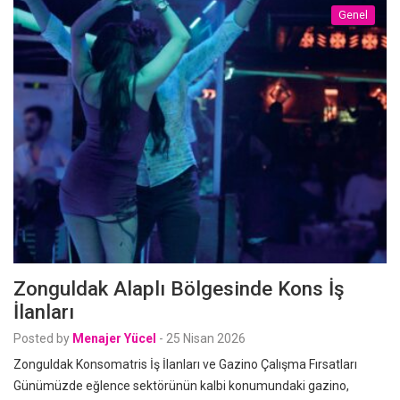
Genel
Zonguldak Alaplı Bölgesinde Kons İş
İlanları
Posted by
Menajer Yücel
-
25 Nisan 2026
Zonguldak Konsomatris İş İlanları ve Gazino Çalışma Fırsatları
Günümüzde eğlence sektörünün kalbi konumundaki gazino,