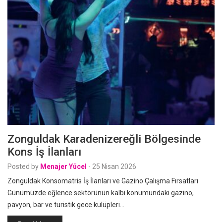
Zonguldak Karadenizereğli Bölgesinde
Kons İş İlanları
Posted by
Menajer Yücel
-
25 Nisan 2026
Zonguldak Konsomatris İş İlanları ve Gazino Çalışma Fırsatları
Günümüzde eğlence sektörünün kalbi konumundaki gazino,
pavyon, bar ve turistik gece kulüpleri…